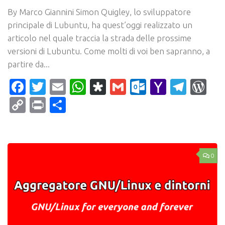
By Marco Giannini Simon Quigley, lo sviluppatore
principale di Lubuntu, ha quest’oggi realizzato un
articolo nel quale traccia la strada delle prossime
versioni di Lubuntu. Come molti di voi ben sapranno, a
partire da...
Facebook
Twitter
Email
WhatsApp
Diaspora
Gmail
Outlook.c
Yahoo
Tele
Wo
Mail
Copy
Print
Condividi
Link
0