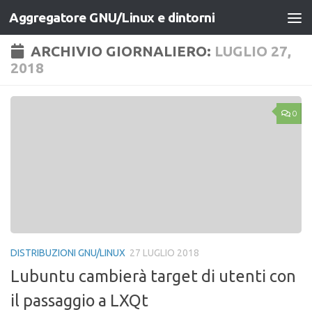
Aggregatore GNU/Linux e dintorni
Salta al contenuto
ARCHIVIO GIORNALIERO:
LUGLIO 27,
2018
0
DISTRIBUZIONI GNU/LINUX
27 LUGLIO 2018
Lubuntu cambierà target di utenti con
il passaggio a LXQt