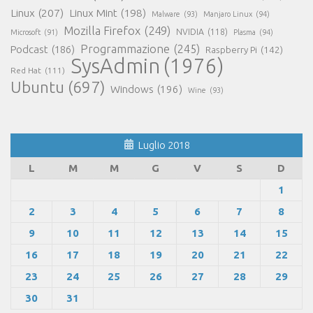
Linux
(207)
Linux Mint
(198)
Malware
(93)
Manjaro Linux
(94)
Mozilla Firefox
(249)
NVIDIA
(118)
Microsoft
(91)
Plasma
(94)
Programmazione
(245)
Podcast
(186)
Raspberry Pi
(142)
SysAdmin
(1976)
Red Hat
(111)
Ubuntu
(697)
Windows
(196)
Wine
(93)
Luglio 2018
L
M
M
G
V
S
D
1
2
3
4
5
6
7
8
9
10
11
12
13
14
15
16
17
18
19
20
21
22
23
24
25
26
27
28
29
30
31