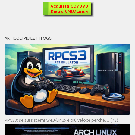
ARTICOLI PIÙ LETTI OGGI
RPCS3: se sui sistemi GNU/Linux è più veloce perché…
(73)