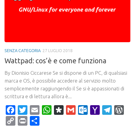
SENZA CATEGORIA
27 LUGLIO 2018
Wattpad: cos’è e come funziona
By Dionisio Ciccarese Se si dispone di un PC, di qualsiasi
marca e OS, è possibile accedere al servizio molto
semplicemente raggiungendo il Se si è appassionati di
scrittura e di lettura allora è...
Facebook
Twitter
Email
WhatsApp
Diaspora
Gmail
Outlook.c
Yahoo
Tele
Wo
Mail
Copy
Print
Condividi
Link