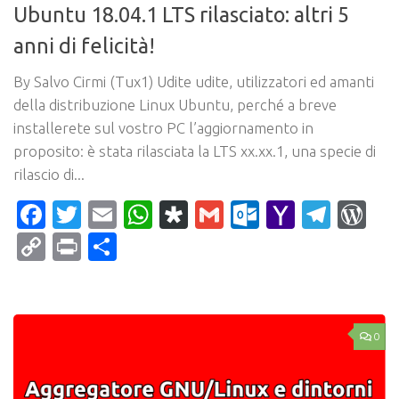
Ubuntu 18.04.1 LTS rilasciato: altri 5
anni di felicità!
By Salvo Cirmi (Tux1) Udite udite, utilizzatori ed amanti
della distribuzione Linux Ubuntu, perché a breve
installerete sul vostro PC l’aggiornamento in
proposito: è stata rilasciata la LTS xx.xx.1, una specie di
rilascio di...
Facebook
Twitter
Email
WhatsApp
Diaspora
Gmail
Outlook.c
Yahoo
Tele
Wo
Mail
Copy
Print
Condividi
Link
0