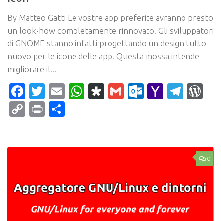
By Matteo Gatti Le vostre app preferite avranno presto
un look-how completamente rinnovato. Gli sviluppatori
di GNOME stanno infatti progettando un design tutto
nuovo per le icone delle app. Questa mossa intende
migliorare il...
Facebook
Twitter
Email
WhatsApp
Diaspora
Gmail
Outlook.c
Yahoo
Tele
Wo
Mail
Copy
Print
Condividi
Link
0