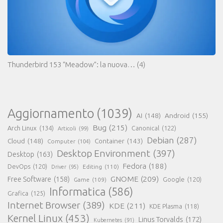
Thunderbird 153 “Meadow”: la nuova…
(4)
Aggiornamento
(1039)
AI
(148)
Android
(155)
Bug
(215)
Arch Linux
(134)
Canonical
(122)
Articoli
(99)
Debian
(287)
Cloud
(148)
Container
(143)
Computer
(104)
Desktop Environment
(397)
Desktop
(163)
Fedora
(188)
DevOps
(120)
Editing
(110)
Driver
(95)
GNOME
(209)
Free Software
(158)
Game
(109)
Google
(120)
Informatica
(586)
Grafica
(125)
Internet Browser
(389)
KDE
(211)
KDE Plasma
(118)
Kernel Linux
(453)
Linus Torvalds
(172)
Kubernetes
(91)