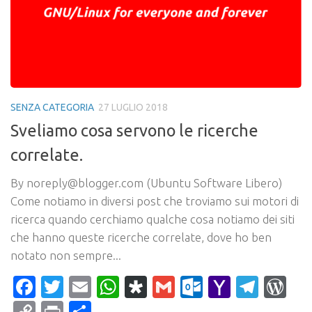
SENZA CATEGORIA
27 LUGLIO 2018
Sveliamo cosa servono le ricerche
correlate.
By noreply@blogger.com (Ubuntu Software Libero)
Come notiamo in diversi post che troviamo sui motori di
ricerca quando cerchiamo qualche cosa notiamo dei siti
che hanno queste ricerche correlate, dove ho ben
notato non sempre...
Facebook
Twitter
Email
WhatsApp
Diaspora
Gmail
Outlook.c
Yahoo
Tele
Wo
Mail