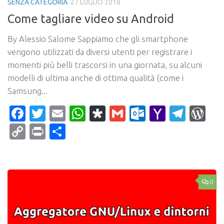
SENZA CATEGORIA
27 LUGLIO 2018
Come tagliare video su Android
By Alessio Salome Sappiamo che gli smartphone
vengono utilizzati da diversi utenti per registrare i
momenti più belli trascorsi in una giornata, su alcuni
modelli di ultima anche di ottima qualità (come i
Samsung...
Facebook
Twitter
Email
WhatsApp
Diaspora
Gmail
Outlook.c
Yahoo
Tele
Wo
Mail
Copy
Print
Condividi
Link
0