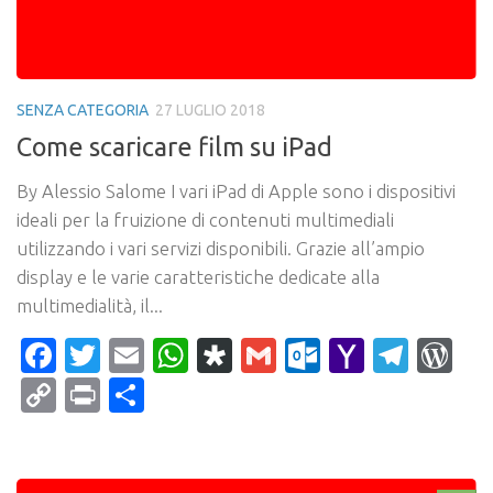
SENZA CATEGORIA
27 LUGLIO 2018
Come scaricare film su iPad
By Alessio Salome I vari iPad di Apple sono i dispositivi
ideali per la fruizione di contenuti multimediali
utilizzando i vari servizi disponibili. Grazie all’ampio
display e le varie caratteristiche dedicate alla
multimedialità, il...
Facebook
Twitter
Email
WhatsApp
Diaspora
Gmail
Outlook.c
Yahoo
Tele
Wo
Mail
Copy
Print
Condividi
Link