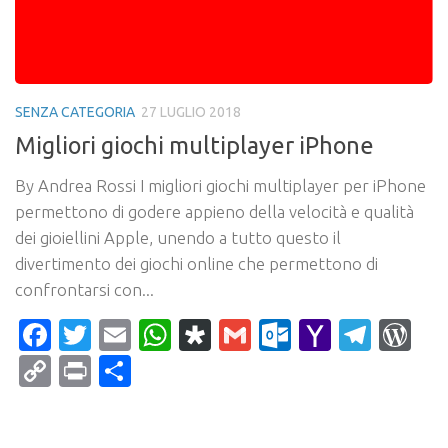
SENZA CATEGORIA
27 LUGLIO 2018
Migliori giochi multiplayer iPhone
By Andrea Rossi I migliori giochi multiplayer per iPhone
permettono di godere appieno della velocità e qualità
dei gioiellini Apple, unendo a tutto questo il
divertimento dei giochi online che permettono di
confrontarsi con...
Facebook
Twitter
Email
WhatsApp
Diaspora
Gmail
Outlook.c
Yahoo
Tele
Wo
Mail
Copy
Print
Condividi
Link