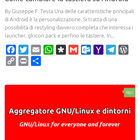
By Giuseppe F. Testa Una delle caratteristiche principali
di Android è la personalizzazione. Si tratta di una
possibilità di restyling davvero completa che interessa i
launcher, gli icon pack e perfino le tastiere. In...
Facebook
Twitter
Email
WhatsApp
Diaspora
Gmail
Outlook.c
Yahoo
Tele
Wo
Mail
Copy
Print
Condividi
Link
0