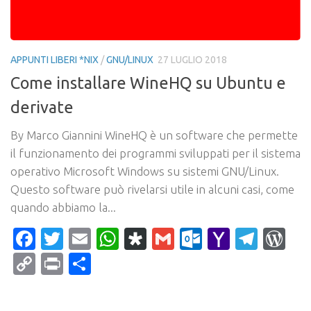
APPUNTI LIBERI *NIX
/
GNU/LINUX
27 LUGLIO 2018
Come installare WineHQ su Ubuntu e
derivate
By Marco Giannini WineHQ è un software che permette
il funzionamento dei programmi sviluppati per il sistema
operativo Microsoft Windows su sistemi GNU/Linux.
Questo software può rivelarsi utile in alcuni casi, come
quando abbiamo la...
Facebook
Twitter
Email
WhatsApp
Diaspora
Gmail
Outlook.c
Yahoo
Tele
Wo
Mail
Copy
Print
Condividi
Link