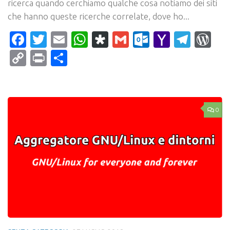
ricerca quando cerchiamo qualche cosa notiamo dei siti
che hanno queste ricerche correlate, dove ho...
Facebook
Twitter
Email
WhatsApp
Diaspora
Gmail
Outlook.c
Yahoo
Tele
Wo
Mail
Copy
Print
Condividi
Link
0