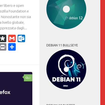
er libero e open
ozilla Foundation e
. Nonostante non sia
a livello globale,
pprezzata dagli...
k
r
il
WhatsApp
Diaspora
Gmail
Outlook.com
ram
dPress
Copy
Print
Condividi
DEBIAN 11 BULLSEYE
Link
2