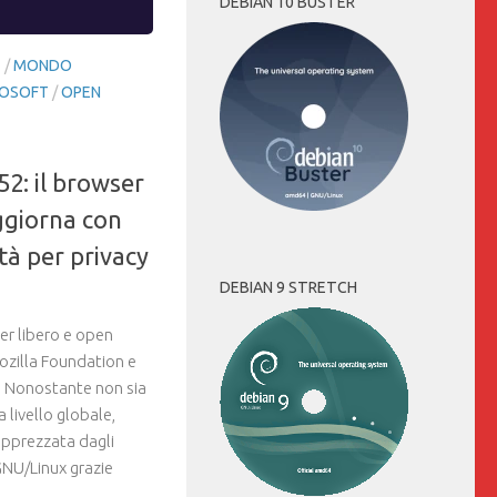
DEBIAN 10 BUSTER
E
/
MONDO
OSOFT
/
OPEN
52: il browser
ggiorna con
tà per privacy
DEBIAN 9 STRETCH
er libero e open
ozilla Foundation e
. Nonostante non sia
a livello globale,
apprezzata dagli
 GNU/Linux grazie