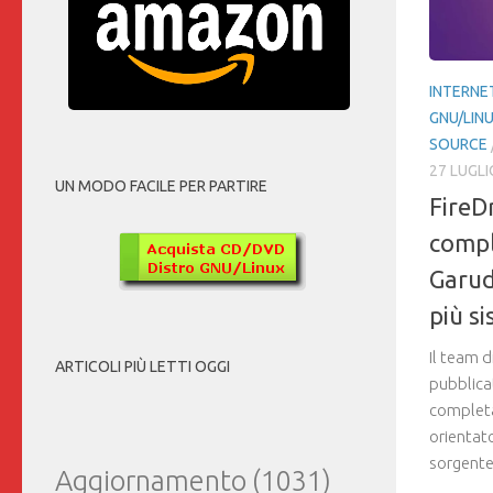
INTERNE
GNU/LIN
SOURCE
27 LUGLI
UN MODO FACILE PER PARTIRE
FireD
compl
Garud
più si
Il team d
ARTICOLI PIÙ LETTI OGGI
pubblicat
completa
orientat
sorgente.
Aggiornamento
(1031)