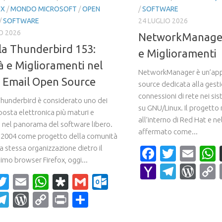
UX
/
MONDO MICROSOFT
/
OPEN
/
SOFTWARE
/
SOFTWARE
24 LUGLIO 2026
O 2026
NetworkManager 
la Thunderbird 153:
e Miglioramenti
à e Miglioramenti nel
NetworkManager è un’app
t Email Open Source
source dedicata alla gest
connessioni di rete nei sis
Thunderbird è considerato uno dei
su GNU/Linux. Il progetto
 posta elettronica più maturi e
all’interno di Red Hat e ne
li nel panorama del software libero.
affermato come...
 2004 come progetto della comunità
la stessa organizzazione dietro il
Faceboo
Twitte
Ema
imo browser Firefox, oggi...
Yahoo
Teleg
Wor
acebook
Twitter
Email
WhatsApp
Diaspora
Gmail
Outlook.com
Mail
ahoo
Telegram
WordPress
Copy
Print
Condividi
ail
Link