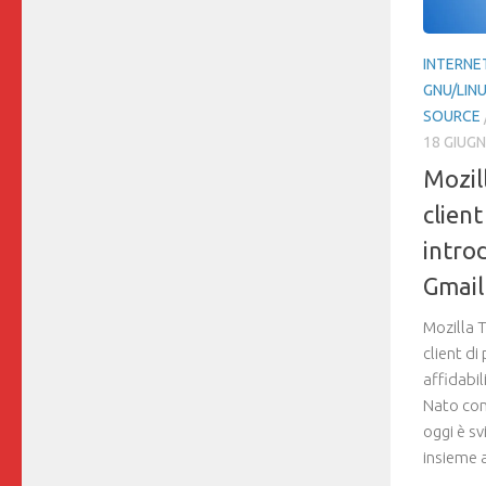
INTERNE
GNU/LIN
SOURCE
18 GIUG
Mozil
clien
intro
Gmail
Mozilla 
client di
affidabi
Nato com
oggi è s
insieme a