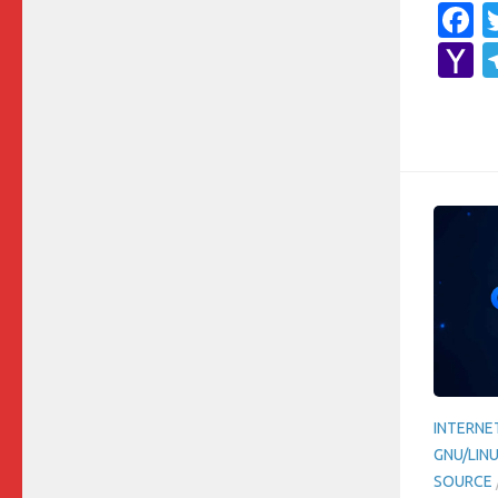
F
Y
M
INTERNE
GNU/LIN
SOURCE