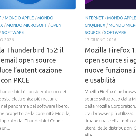
T
/
MONDO APPLE
/
MONDO
INTERNET
/
MONDO APPL
UX
/
MONDO MICROSOFT
/
OPEN
GNU/LINUX
/
MONDO MICR
/
SOFTWARE
SOURCE
/
SOFTWARE
NO 2026
17 GIUGNO 2026
la Thunderbird 152: il
Mozilla Firefox 1
t email open source
open source si a
duce l’autenticazione
nuove funzionali
 con PKCE
e usabilità
Thunderbird è considerato uno dei
Mozilla Firefox è un brows
 posta elettronica più maturi e
source sviluppato dalla M
li nel panorama del software libero.
dalla Mozilla Corporation
e progetto della comunità Mozilla,
tra i browser più utilizzati 
viluppato dal Thunderbird Council
rimane una scelta molto 
 un...
utenti delle distribuzioni
alla...