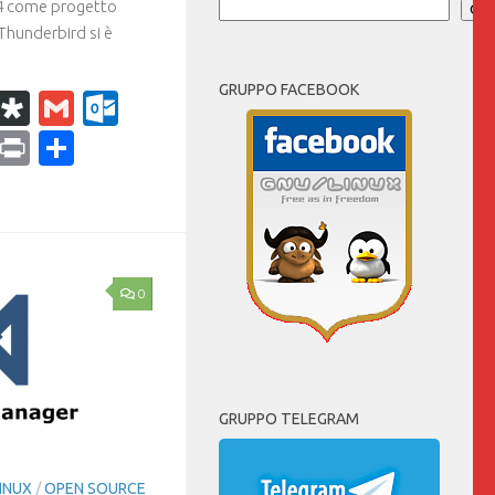
04 come progetto
Cer
 Thunderbird si è
GRUPPO FACEBOOK
k
r
il
WhatsApp
Diaspora
Gmail
Outlook.com
ram
dPress
Copy
Print
Condividi
Link
0
GRUPPO TELEGRAM
INUX
/
OPEN SOURCE