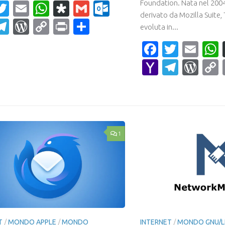
Foundation. Nata nel 20
acebook
Twitter
Email
WhatsApp
Diaspora
Gmail
Outlook.com
derivato da Mozilla Suite,
ahoo
Telegram
WordPress
Copy
Print
Condividi
evoluta in...
ail
Link
Faceboo
Twitte
Ema
Yahoo
Teleg
Wor
Mail
1
T
/
MONDO APPLE
/
MONDO
INTERNET
/
MONDO GNU/L