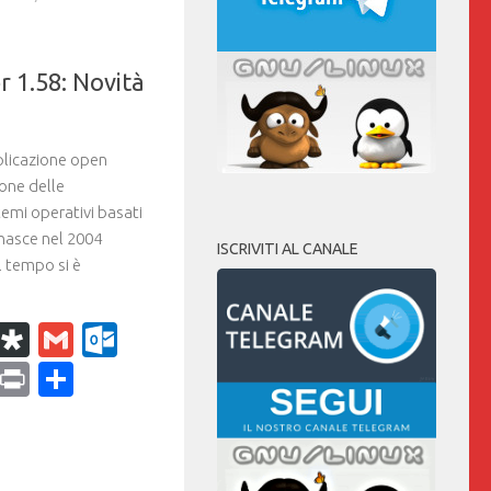
1.58: Novità
licazione open
ione delle
temi operativi basati
 nasce nel 2004
ISCRIVITI AL CANALE
l tempo si è
k
r
il
WhatsApp
Diaspora
Gmail
Outlook.com
ram
dPress
Copy
Print
Condividi
Link