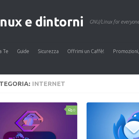
ux e dintorni
GNU/Linux for everyone
a Te
Guide
Sicurezza
Offrimi un Caffè!
Promozioni,
TEGORIA:
INTERNET
0