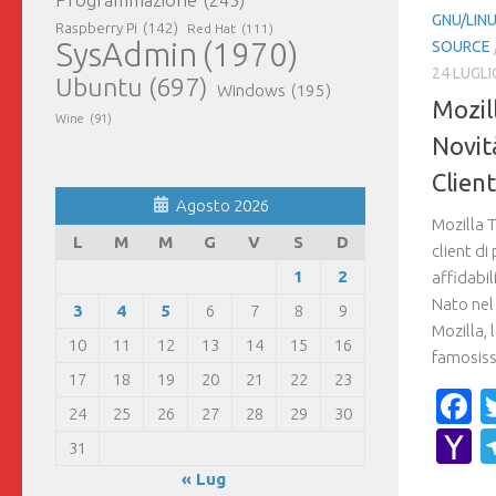
GNU/LIN
Raspberry Pi
(142)
Red Hat
(111)
SysAdmin
(1970)
SOURCE
24 LUGLI
Ubuntu
(697)
Windows
(195)
Mozil
Wine
(91)
Novit
Clien
Agosto 2026
Mozilla 
L
M
M
G
V
S
D
client di
1
2
affidabi
Nato nel
3
4
5
6
7
8
9
Mozilla, 
10
11
12
13
14
15
16
famosiss
17
18
19
20
21
22
23
F
24
25
26
27
28
29
30
Y
31
M
« Lug