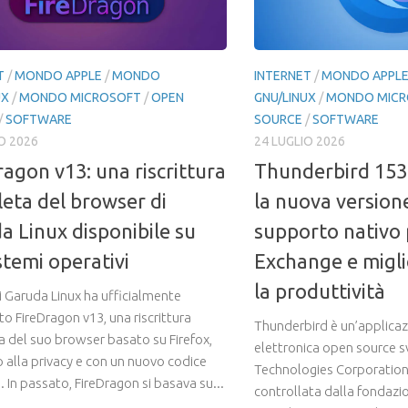
T
/
MONDO APPLE
/
MONDO
INTERNET
/
MONDO APPL
UX
/
MONDO MICROSOFT
/
OPEN
GNU/LINUX
/
MONDO MICR
/
SOFTWARE
SOURCE
/
SOFTWARE
O 2026
24 LUGLIO 2026
ragon v13: una riscrittura
Thunderbird 15
eta del browser di
la nuova version
a Linux disponibile su
supporto nativo 
stemi operativi
Exchange e migl
la produttività
i Garuda Linux ha ufficialmente
o FireDragon v13, una riscrittura
Thunderbird è un’applicaz
 del suo browser basato su Firefox,
elettronica open source 
o alla privacy e con un nuovo codice
Technologies Corporation
 In passato, FireDragon si basava su...
controllata dalla fondazi