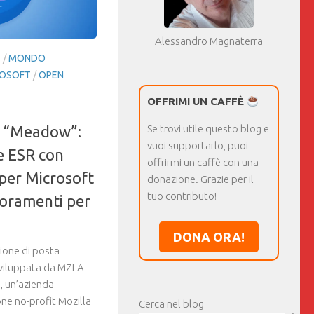
Alessandro Magnaterra
E
/
MONDO
OSOFT
/
OPEN
OFFRIMI UN CAFFÈ
3 “Meadow”:
Se trovi utile questo blog e
vuoi supportarlo, puoi
e ESR con
offrirmi un caffè con una
per Microsoft
donazione. Grazie per il
tuo contributo!
ioramenti per
DONA ORA!
ione di posta
sviluppata da MZLA
, un’azienda
one no-profit Mozilla
Cerca nel blog