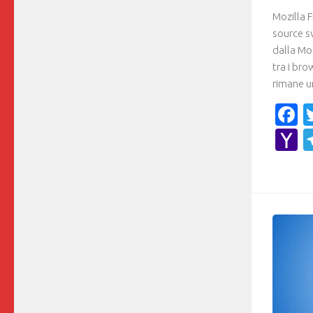
Mozilla 
source s
dalla Mo
tra i bro
rimane u
F
Y
M