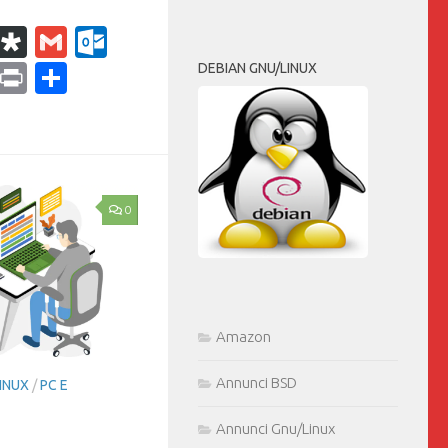
k
r
il
WhatsApp
Diaspora
Gmail
Outlook.com
ram
dPress
Copy
Print
Condividi
DEBIAN GNU/LINUX
Link
0
Amazon
Annunci BSD
INUX
/
PC E
Annunci Gnu/Linux