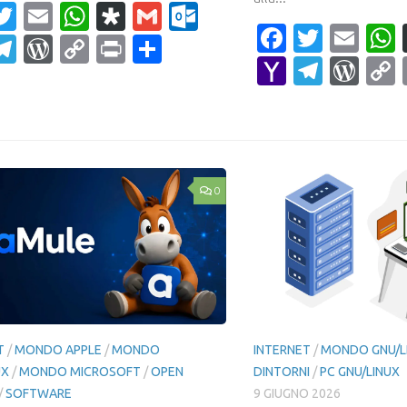
acebook
Twitter
Email
WhatsApp
Diaspora
Gmail
Outlook.com
Faceboo
Twitte
Ema
ahoo
Telegram
WordPress
Copy
Print
Condividi
Yahoo
Teleg
Wor
ail
Link
Mail
0
T
/
MONDO APPLE
/
MONDO
INTERNET
/
MONDO GNU/L
UX
/
MONDO MICROSOFT
/
OPEN
DINTORNI
/
PC GNU/LINUX
/
SOFTWARE
9 GIUGNO 2026