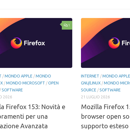
1
T
/
MONDO APPLE
/
MONDO
INTERNET
/
MONDO APPL
UX
/
MONDO MICROSOFT
/
OPEN
GNU/LINUX
/
MONDO MICR
/
SOFTWARE
SOURCE
/
SOFTWARE
O 2026
21 LUGLIO 2026
la Firefox 153: Novità e
Mozilla Firefox 1
oramenti per una
browser open so
azione Avanzata
supporto esteso 