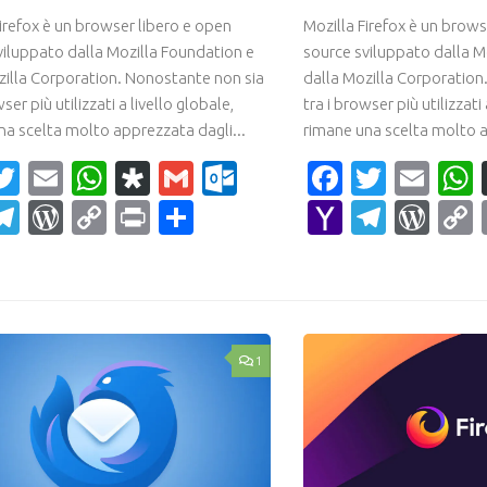
Firefox è un browser libero e open
Mozilla Firefox è un brows
viluppato dalla Mozilla Foundation e
source sviluppato dalla M
zilla Corporation. Nonostante non sia
dalla Mozilla Corporation
wser più utilizzati a livello globale,
tra i browser più utilizzati 
na scelta molto apprezzata dagli...
rimane una scelta molto a
acebook
Twitter
Email
WhatsApp
Diaspora
Gmail
Outlook.com
Faceboo
Twitte
Ema
ahoo
Telegram
WordPress
Copy
Print
Condividi
Yahoo
Teleg
Wor
ail
Link
Mail
1