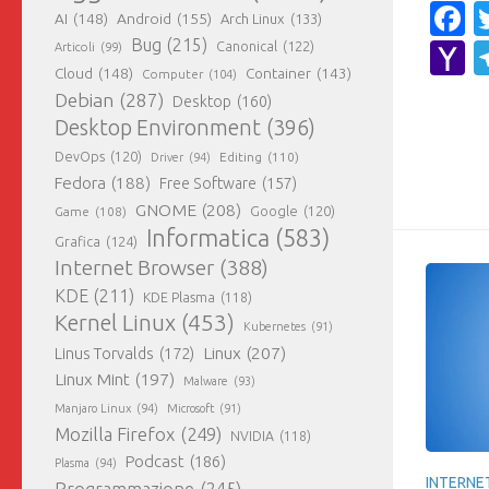
F
AI
(148)
Android
(155)
Arch Linux
(133)
Bug
(215)
Y
Canonical
(122)
Articoli
(99)
Cloud
(148)
Container
(143)
Computer
(104)
M
Debian
(287)
Desktop
(160)
Desktop Environment
(396)
DevOps
(120)
Editing
(110)
Driver
(94)
Fedora
(188)
Free Software
(157)
GNOME
(208)
Google
(120)
Game
(108)
Informatica
(583)
Grafica
(124)
Internet Browser
(388)
KDE
(211)
KDE Plasma
(118)
Kernel Linux
(453)
Kubernetes
(91)
Linux
(207)
Linus Torvalds
(172)
Linux Mint
(197)
Malware
(93)
Manjaro Linux
(94)
Microsoft
(91)
Mozilla Firefox
(249)
NVIDIA
(118)
Podcast
(186)
Plasma
(94)
INTERNE
Programmazione
(245)