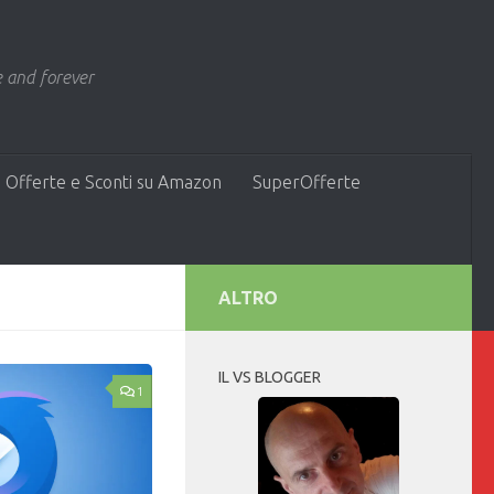
 and forever
 Offerte e Sconti su Amazon
SuperOfferte
ALTRO
IL VS BLOGGER
1