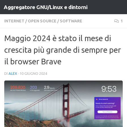
Aggregatore GNU/Linux e dintorni
Salta al contenuto
INTERNET
/
OPEN SOURCE
/
SOFTWARE
1
Maggio 2024 è stato il mese di
crescita più grande di sempre per
il browser Brave
DI
ALEX
·
10 GIUGNO 2024