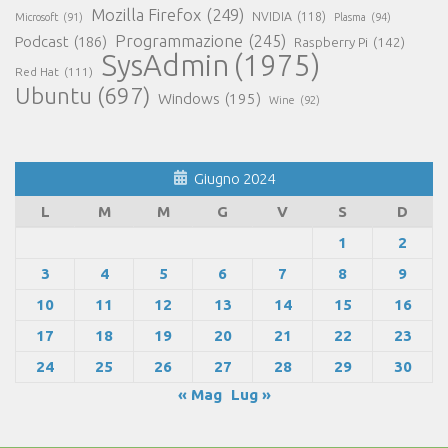
Mozilla Firefox
(249)
NVIDIA
(118)
Microsoft
(91)
Plasma
(94)
Programmazione
(245)
Podcast
(186)
Raspberry Pi
(142)
SysAdmin
(1975)
Red Hat
(111)
Ubuntu
(697)
Windows
(195)
Wine
(92)
Giugno 2024
L
M
M
G
V
S
D
1
2
3
4
5
6
7
8
9
10
11
12
13
14
15
16
17
18
19
20
21
22
23
24
25
26
27
28
29
30
« Mag
Lug »