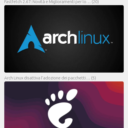
Fastfetch 2.67: Novità e Miglioramenti per lo…
(20)
Arch Linux disattiva l’adozione dei pacchetti…
(5)