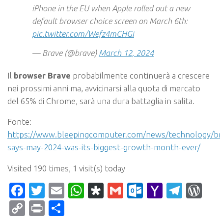
iPhone in the EU when Apple rolled out a new
default browser choice screen on March 6th:
pic.twitter.com/Wefz4mCHGi
— Brave (@brave)
March 12, 2024
Il
browser Brave
probabilmente continuerà a crescere
nei prossimi anni ma, avvicinarsi alla quota di mercato
del 65% di Chrome, sarà una dura battaglia in salita.
Fonte:
https://www.bleepingcomputer.com/news/technology/b
says-may-2024-was-its-biggest-growth-month-ever/
Visited 190 times, 1 visit(s) today
Facebook
Twitter
Email
WhatsApp
Diaspora
Gmail
Outlook.c
Yahoo
Tele
Wo
Mail
Copy
Print
Condividi