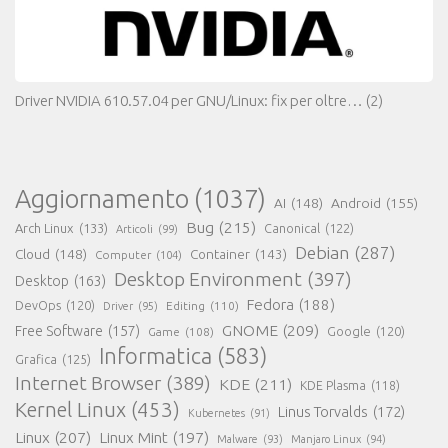
Driver NVIDIA 610.57.04 per GNU/Linux: fix per oltre…
(2)
Aggiornamento
(1037)
AI
(148)
Android
(155)
Bug
(215)
Arch Linux
(133)
Canonical
(122)
Articoli
(99)
Debian
(287)
Cloud
(148)
Container
(143)
Computer
(104)
Desktop Environment
(397)
Desktop
(163)
Fedora
(188)
DevOps
(120)
Editing
(110)
Driver
(95)
GNOME
(209)
Free Software
(157)
Game
(108)
Google
(120)
Informatica
(583)
Grafica
(125)
Internet Browser
(389)
KDE
(211)
KDE Plasma
(118)
Kernel Linux
(453)
Linus Torvalds
(172)
Kubernetes
(91)
Linux
(207)
Linux Mint
(197)
Malware
(93)
Manjaro Linux
(94)