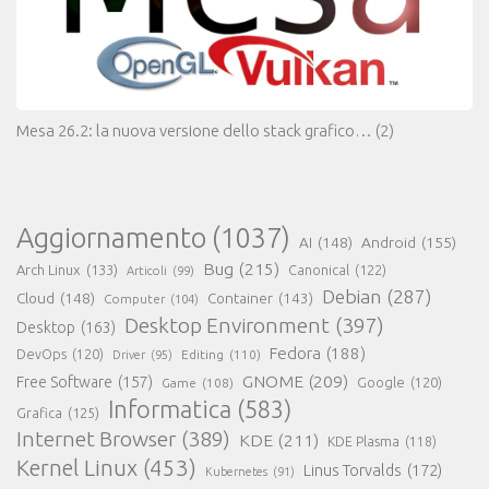
Mesa 26.2: la nuova versione dello stack grafico…
(2)
Aggiornamento
(1037)
AI
(148)
Android
(155)
Bug
(215)
Arch Linux
(133)
Canonical
(122)
Articoli
(99)
Debian
(287)
Cloud
(148)
Container
(143)
Computer
(104)
Desktop Environment
(397)
Desktop
(163)
Fedora
(188)
DevOps
(120)
Editing
(110)
Driver
(95)
GNOME
(209)
Free Software
(157)
Game
(108)
Google
(120)
Informatica
(583)
Grafica
(125)
Internet Browser
(389)
KDE
(211)
KDE Plasma
(118)
Kernel Linux
(453)
Linus Torvalds
(172)
Kubernetes
(91)