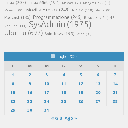
Linux
(207)
Linux Mint
(197)
Malware
(93)
Manjaro Linux
(94)
Mozilla Firefox
(249)
NVIDIA
(118)
Microsoft
(91)
Plasma
(94)
Programmazione
(245)
Podcast
(186)
Raspberry Pi
(142)
SysAdmin
(1975)
Red Hat
(111)
Ubuntu
(697)
Windows
(195)
Wine
(92)
Luglio 2024
L
M
M
G
V
S
D
1
2
3
4
5
6
7
8
9
10
11
12
13
14
15
16
17
18
19
20
21
22
23
24
25
26
27
28
29
30
31
« Giu
Ago »