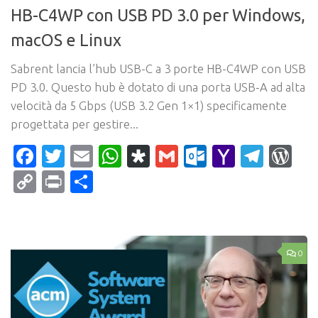
HB-C4WP con USB PD 3.0 per Windows,
macOS e Linux
Sabrent lancia l’hub USB-C a 3 porte HB-C4WP con USB
PD 3.0. Questo hub è dotato di una porta USB-A ad alta
velocità da 5 Gbps (USB 3.2 Gen 1×1) specificamente
progettata per gestire...
Facebook
Twitter
Email
WhatsApp
Diaspora
Gmail
Outlook.c
Yahoo
Tele
Wo
Mail
Copy
Print
Condividi
Link
0