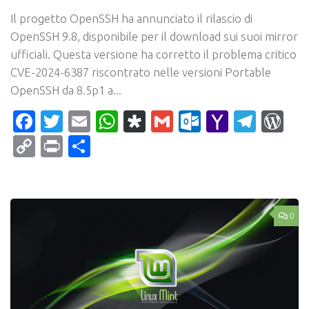
Il progetto OpenSSH ha annunciato il rilascio di
OpenSSH 9.8, disponibile per il download sui suoi mirror
ufficiali. Questa versione ha corretto il problema critico
CVE-2024-6387 riscontrato nelle versioni Portable
OpenSSH da 8.5p1 a...
Facebook
Twitter
Email
WhatsApp
Diaspora
Gmail
Outlook.c
Yahoo
Tele
Wo
Mail
Copy
Print
Condividi
Link
0