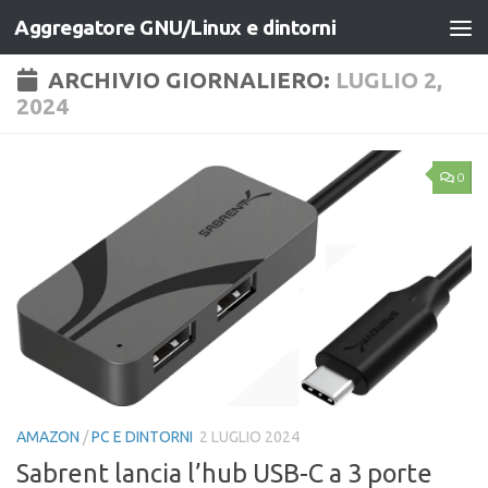
Aggregatore GNU/Linux e dintorni
Salta al contenuto
ARCHIVIO GIORNALIERO:
LUGLIO 2,
2024
0
AMAZON
/
PC E DINTORNI
2 LUGLIO 2024
Sabrent lancia l’hub USB-C a 3 porte