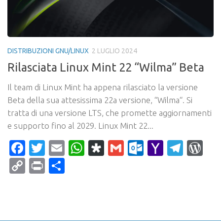
DISTRIBUZIONI GNU/LINUX
2 LUGLIO 2024
Rilasciata Linux Mint 22 “Wilma” Beta
Il team di Linux Mint ha appena rilasciato la versione
Beta della sua attesissima 22a versione, “Wilma“. Si
tratta di una versione LTS, che promette aggiornamenti
e supporto fino al 2029. Linux Mint 22...
Facebook
Twitter
Email
WhatsApp
Diaspora
Gmail
Outlook.c
Yahoo
Tele
Wo
Mail
Copy
Print
Condividi
Link