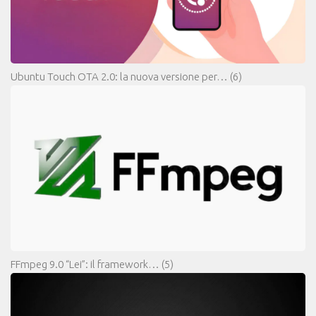
Ubuntu Touch OTA 2.0: la nuova versione per…
(6)
FFmpeg 9.0 “Lei”: il framework…
(5)