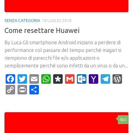
SENZA CATEGORIA
18 LUGLIO 2018
Come resettare Huawei
By Luca Gli smartphone Android iniziano a perdere di
performance col passare del tempo perché magari si
riempiono di parecchi file e/o applicazioni o
semplicemente perché sono infetti da un virus o da un...
Facebook
Twitter
Email
WhatsApp
Diaspora
Gmail
Outlook.c
Yahoo
Tele
Wo
Mail
Copy
Print
Condividi
Link
0