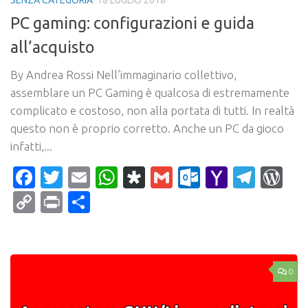
SENZA CATEGORIA
18 LUGLIO 2018
PC gaming: configurazioni e guida
all’acquisto
By Andrea Rossi Nell’immaginario collettivo,
assemblare un PC Gaming è qualcosa di estremamente
complicato e costoso, non alla portata di tutti. In realtà
questo non è proprio corretto. Anche un PC da gioco
infatti,...
Facebook
Twitter
Email
WhatsApp
Diaspora
Gmail
Outlook.c
Yahoo
Tele
Wo
Mail
Copy
Print
Condividi
Link
0