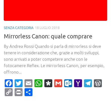
SENZA CATEGORIA
18 LUGLIO 2018
Mirrorless Canon: quale comprare
By Andrea Rossi Quando si parla di mirrorless si deve
tenere in considerazione che, grazie a molti sviluppi,
sono arrivati a poter competere anche con le
fotocamere Reflex. Le mirrorless Canon, per esempio,
offrono...
Facebook
Twitter
Email
WhatsApp
Diaspora
Gmail
Outlook.c
Yahoo
Tele
Wo
Mail
Copy
Print
Condividi
Link