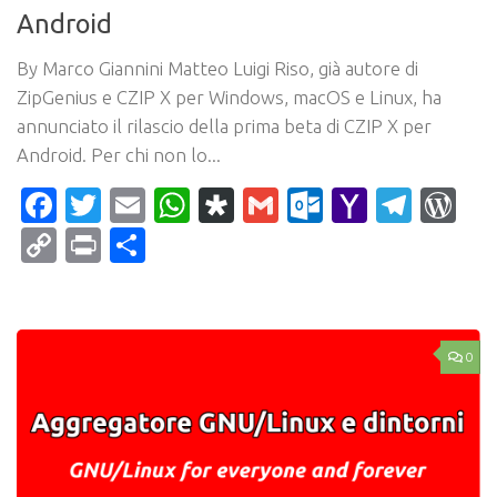
Android
By Marco Giannini Matteo Luigi Riso, già autore di
ZipGenius e CZIP X per Windows, macOS e Linux, ha
annunciato il rilascio della prima beta di CZIP X per
Android. Per chi non lo...
Facebook
Twitter
Email
WhatsApp
Diaspora
Gmail
Outlook.c
Yahoo
Tele
Wo
Mail
Copy
Print
Condividi
Link
0