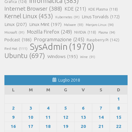
Informatica
(583)
Grafica
(124)
Internet Browser
(388)
KDE
(211)
KDE Plasma
(118)
Kernel Linux
(453)
Linus Torvalds
(172)
Kubernetes
(91)
Linux
(207)
Linux Mint
(197)
Malware
(93)
Manjaro Linux
(94)
Mozilla Firefox
(249)
NVIDIA
(118)
Microsoft
(91)
Plasma
(94)
Programmazione
(245)
Podcast
(186)
Raspberry Pi
(142)
SysAdmin
(1970)
Red Hat
(111)
Ubuntu
(697)
Windows
(195)
Wine
(91)
Luglio 2018
L
M
M
G
V
S
D
1
2
3
4
5
6
7
8
9
10
11
12
13
14
15
16
17
18
19
20
21
22