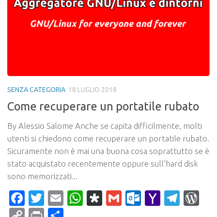
SENZA CATEGORIA
18 LUGLIO 2018
Come recuperare un portatile rubato
By Alessio Salome Anche se capita difficilmente, molti
utenti si chiedono come recuperare un portatile rubato.
Sicuramente non è mai una buona cosa soprattutto se è
stato acquistato recentemente oppure sull’hard disk
sono memorizzati...
Facebook
Twitter
Email
WhatsApp
Diaspora
Gmail
Outlook.c
Yahoo
Tele
Wo
Mail
Copy
Print
Condividi