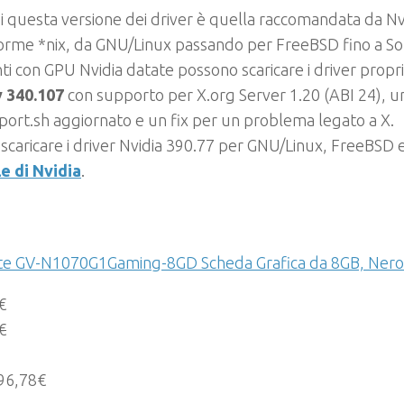
 questa versione dei driver è quella raccomandata da Nvi
orme *nix, da GNU/Linux passando per FreeBSD fino a Sol
nti con GPU Nvidia datate possono scaricare i driver propr
 340.107
con supporto per X.org Server 1.20 (ABI 24), un
ort.sh aggiornato e un fix per un problema legato a X.
scaricare i driver Nvidia 390.77 per GNU/Linux, FreeBSD e
le di Nvidia
.
te GV-N1070G1Gaming-8GD Scheda Grafica da 8GB, Nero
€
€
96,78€