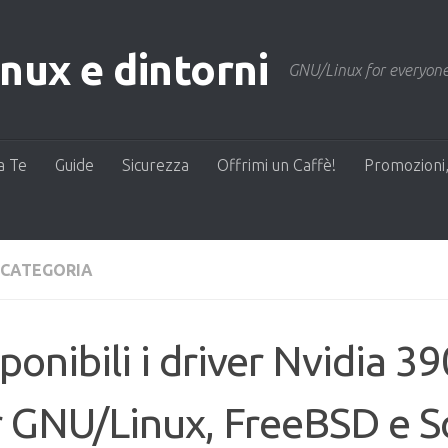
ux e dintorni
GNU/Linux for everyone
a Te
Guide
Sicurezza
Offrimi un Caffè!
Promozioni,
 CATEGORIA
ponibili i driver Nvidia 3
 GNU/Linux, FreeBSD e So