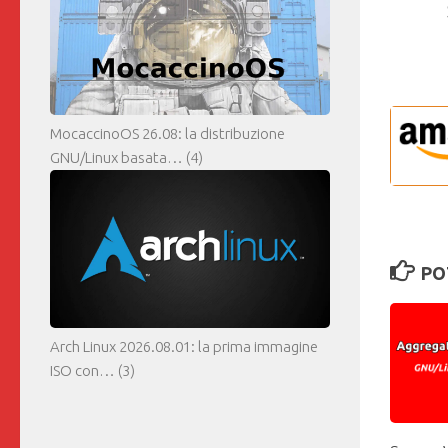
MocaccinoOS 26.08: la distribuzione
GNU/Linux basata…
(4)
PO
Arch Linux 2026.08.01: la prima immagine
ISO con…
(3)