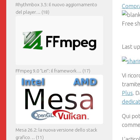
Rhythmbox 3.5: il nuovo aggiornamento
Compr
del player…
(18)
Free s
Last up
FFmpeg 9.0 “Lei”: il framework…
(17)
Vi rico
tramite
Plus
.
Da
dedica
Qui pot
comment
Mesa 26.2: la nuova versione dello stack
grafico…
(11)
L’artic