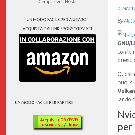
Complimenti Nokia
DI
MATTE
UN MODO FACILE PER AIUTARCI!
By
Matte
ACQUISTA DAI LINK SPONSORIZZATI
GNU/L
con le 
questi 
Questa 
bug, su
Vulkan
lancio 
UN MODO FACILE PER PARTIRE
Nvi
per 