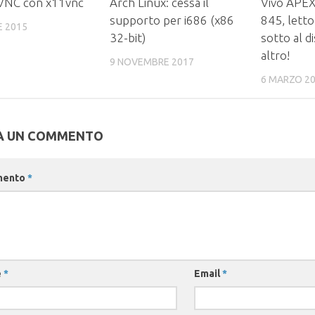
 VNC con x11vnc
Arch Linux: cessa il
Vivo APEX
supporto per i686 (x86
845, lett
E 2015
32-bit)
sotto al d
altro!
9 NOVEMBRE 2017
6 MARZO 2
A UN COMMENTO
mento
*
e
*
Email
*