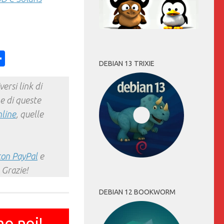
ess
y
int
Condividi
DEBIAN 13 TRIXIE
ersi link di
e di queste
nline
, quelle
con PayPal
e
 Grazie!
DEBIAN 12 BOOKWORM
mo noi!