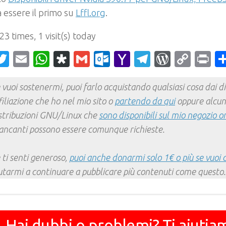
 essere il primo su
Lffl.org
.
 23 times, 1 visit(s) today
acebook
Twitter
Email
WhatsApp
Diaspora
Gmail
Outlook.com
Yahoo
Telegram
WordPr
Cop
Pr
Mail
Link
 vuoi sostenermi, puoi farlo acquistando qualsiasi cosa dai div
filiazione che ho nel mio sito o
partendo da qui
oppure alcun
stribuzioni GNU/Linux che
sono disponibili sul mio negozio o
ncanti possono essere comunque richieste.
 ti senti generoso,
puoi anche donarmi solo 1€ o più se vuoi 
utarmi a continuare a pubblicare più contenuti come questo.
Hai dubbi o problemi? Ti aiutia