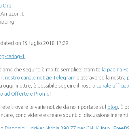
a Ora
Amazon.it
hipping
dated on 19 luglio 2018 17:29
rdiamo che seguirci è molto semplice: tramite
la pagina Fa
 il
nostro canale notizie Telegram
e attraverso la nostra
 oggi, inoltre, è possibile seguire il nostro
canale ufficia
to ad Offerte e Promo
!
rete trovare le varie notizie da noi riportate sul
blog
. È p
are, condividere e creare spunti di discussione inerenti
olo
Disponibili i driver Nvidia 390.77 per GNU/Linux, FreeBS