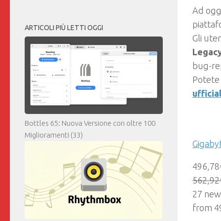
Ad oggi
piattaf
ARTICOLI PIÙ LETTI OGGI
Gli ute
Legacy
bug-rep
Potete 
ufficia
Bottles 65: Nuova Versione con oltre 100
Miglioramenti
(33)
Gigaby
496,78
562,92
27 new
from 4