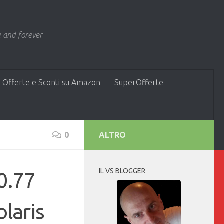
 and forever
 Offerte e Sconti su Amazon
SuperOfferte
0
ALTRO
IL VS BLOGGER
90.77
laris