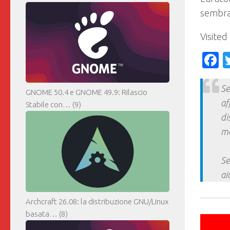
sembra
Visited
F
Se
GNOME 50.4 e GNOME 49.9: Rilascio
af
Stabile con…
(9)
di
ma
Se
ai
Archcraft 26.08: la distribuzione GNU/Linux
basata…
(8)