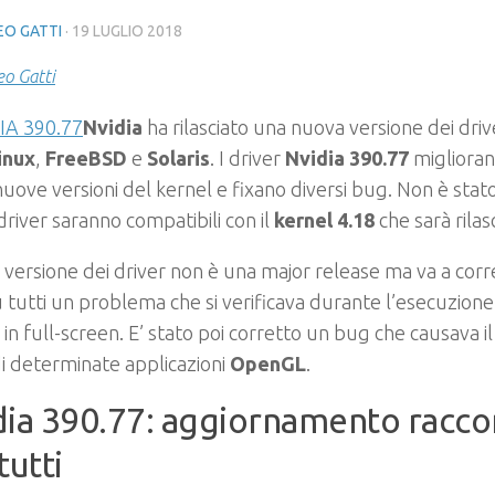
O GATTI
·
19 LUGLIO 2018
o Gatti
Nvidia
ha rilasciato una nuova versione dei driv
inux
,
FreeBSD
e
Solaris
. I driver
Nvidia 390.77
miglioran
nuove versioni del kernel e fixano diversi bug. Non è stat
driver saranno compatibili con il
kernel 4.18
che sarà rilas
versione dei driver non è una major release ma va a corr
 tutti un problema che si verificava durante l’esecuzione 
in full-screen. E’ stato poi corretto un bug che causava il
di determinate applicazioni
OpenGL
.
dia 390.77: aggiornamento racc
tutti