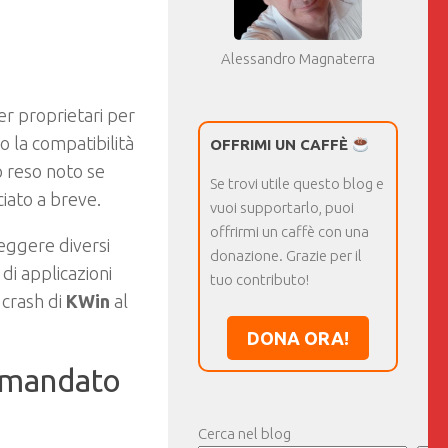
Alessandro Magnaterra
er proprietari per
o la compatibilità
OFFRIMI UN CAFFÈ
o reso noto se
Se trovi utile questo blog e
ciato a breve.
vuoi supportarlo, puoi
offrirmi un caffè con una
eggere diversi
donazione. Grazie per il
di applicazioni
tuo contributo!
 crash di
KWin
al
DONA ORA!
omandato
Cerca nel blog