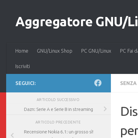
Salta al contenuto
Aggregatore GNU/Lin
Home
GNU/Linux Shop
PC GNU/Linux
PC Fai d
Iscriviti
SEGUICI:
SENZA
ARTICOLO SUCCESSIVO
Dis
Dazn: Serie A e Serie B in streaming
ARTICOLO PRECEDENTE
per
Recensione Nokia 6.1: un grosso sì!