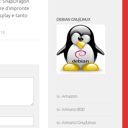
: SnapDragon
ore d’impronte
isplay e tanto
DEBIAN GNU/LINUX
018
Amazon
Annunci BSD
Annunci Gnu/Linux