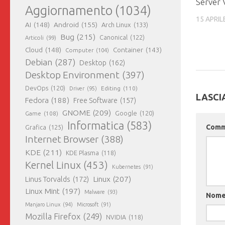
Server
Aggiornamento
(1034)
15 APRIL
AI
(148)
Android
(155)
Arch Linux
(133)
Bug
(215)
Canonical
(122)
Articoli
(99)
Cloud
(148)
Container
(143)
Computer
(104)
Debian
(287)
Desktop
(162)
Desktop Environment
(397)
DevOps
(120)
Editing
(110)
Driver
(95)
LASCI
Fedora
(188)
Free Software
(157)
GNOME
(209)
Game
(108)
Google
(120)
Informatica
(583)
Com
Grafica
(125)
Internet Browser
(388)
KDE
(211)
KDE Plasma
(118)
Kernel Linux
(453)
Kubernetes
(91)
Linux
(207)
Linus Torvalds
(172)
Linux Mint
(197)
Malware
(93)
Nom
Manjaro Linux
(94)
Microsoft
(91)
Mozilla Firefox
(249)
NVIDIA
(118)