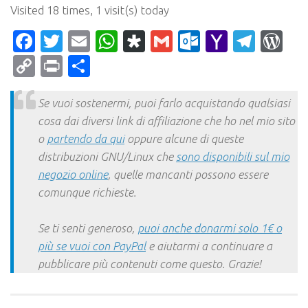
Visited 18 times, 1 visit(s) today
Facebook
Twitter
Email
WhatsApp
Diaspora
Gmail
Outlook.c
Yahoo
Tele
Wo
Mail
Copy
Print
Condividi
Link
Se vuoi sostenermi, puoi farlo acquistando qualsiasi
cosa dai diversi link di affiliazione che ho nel mio sito
o
partendo da qui
oppure alcune di queste
distribuzioni GNU/Linux che
sono disponibili sul mio
negozio online
, quelle mancanti possono essere
comunque richieste.
Se ti senti generoso,
puoi anche donarmi solo 1€ o
più se vuoi con PayPal
e aiutarmi a continuare a
pubblicare più contenuti come questo. Grazie!