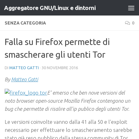
Aggregatore GNU/Linux e dintorni
Salta al contenuto
SENZA CATEGORIA
0
Falla su Firefox permette di
smascherare gli utenti Tor
DI
MATTEO GATTI
·
30 NOVEMBRE 2016
By
Matteo Gatti
E’ emerso che ben nove versioni del
noto browser open-source Mozilla Firefox contengono un
bug che permette di risalire all’ip publico degli utenti Tor.
Le versioni coinvolte vanno dalla 41 alla 50 e l’exploit
necessario per effettuare lo smascheramento sarebbe
stato già reso pubblico dalla stessa community di Tor.