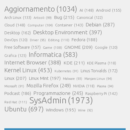
Aggiornamento
(1034)
AI
(148)
Android
(155)
Bug
(215)
Arch Linux
(133)
Canonical
(122)
Articoli
(99)
Debian
(287)
Cloud
(148)
Container
(143)
Computer
(104)
Desktop Environment
(397)
Desktop
(162)
Fedora
(188)
DevOps
(120)
Editing
(110)
Driver
(95)
GNOME
(209)
Free Software
(157)
Game
(108)
Google
(120)
Informatica
(583)
Grafica
(125)
Internet Browser
(388)
KDE
(211)
KDE Plasma
(118)
Kernel Linux
(453)
Linus Torvalds
(172)
Kubernetes
(91)
Linux
(207)
Linux Mint
(197)
Malware
(93)
Manjaro Linux
(94)
Mozilla Firefox
(249)
NVIDIA
(118)
Microsoft
(91)
Plasma
(94)
Programmazione
(245)
Podcast
(186)
Raspberry Pi
(142)
SysAdmin
(1973)
Red Hat
(111)
Ubuntu
(697)
Windows
(195)
Wine
(92)