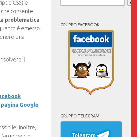
ipt e CSS) e
Cer
a che consente
la problematica
GRUPPO FACEBOOK
quanto è emerso
ttenere una
risolvere il
Facebook
a
pagina Google
GRUPPO TELEGRAM
ssibile, inoltre,
 l’argomento.