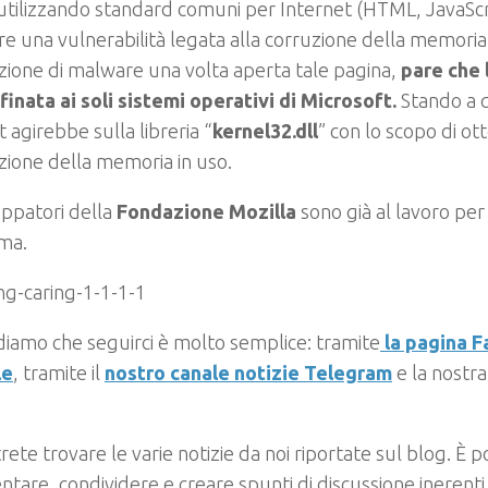
 utilizzando standard comuni per Internet (HTML, JavaScr
re una vulnerabilità legata alla corruzione della memori
zione di malware una volta aperta tale pagina,
pare
che 
finata ai soli sistemi operativi di Microsoft.
Stando a 
t agirebbe sulla libreria “
kernel32.dll
” con lo scopo di o
azione della memoria in uso.
luppatori della
Fondazione Mozilla
sono già al lavoro per 
ma.
rdiamo che seguirci è molto semplice: tramite
la pagina 
le
, tramite il
nostro canale notizie Telegram
e la nostr
rete trovare le varie notizie da noi riportate sul blog. È po
are, condividere e creare spunti di discussione inerenti