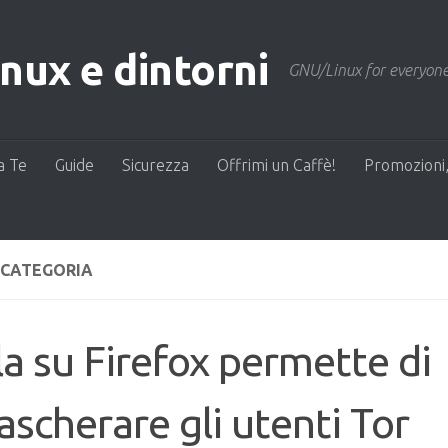
ux e dintorni
GNU/Linux for everyone
a Te
Guide
Sicurezza
Offrimi un Caffè!
Promozioni,
 CATEGORIA
la su Firefox permette di
scherare gli utenti Tor