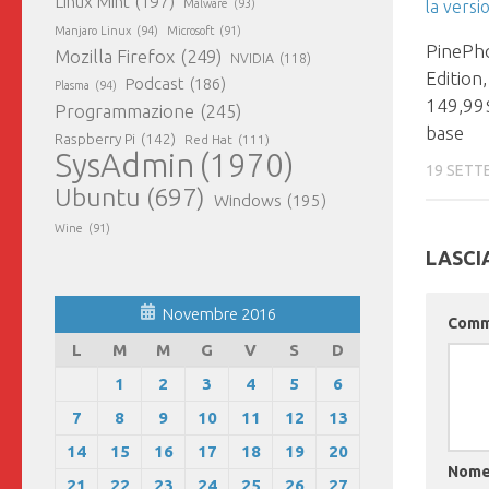
Linux Mint
(197)
Malware
(93)
Manjaro Linux
(94)
Microsoft
(91)
PinePh
Mozilla Firefox
(249)
NVIDIA
(118)
Edition,
Podcast
(186)
Plasma
(94)
149,99$
Programmazione
(245)
base
Raspberry Pi
(142)
Red Hat
(111)
SysAdmin
(1970)
19 SETT
Ubuntu
(697)
Windows
(195)
Wine
(91)
LASCI
Novembre 2016
Com
L
M
M
G
V
S
D
1
2
3
4
5
6
7
8
9
10
11
12
13
14
15
16
17
18
19
20
Nom
21
22
23
24
25
26
27