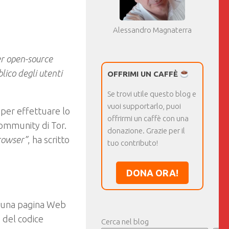
Alessandro Magnaterra
er open-source
lico degli utenti
OFFRIMI UN CAFFÈ
Se trovi utile questo blog e
vuoi supportarlo, puoi
o per effettuare lo
offrirmi un caffè con una
ommunity di Tor.
donazione. Grazie per il
Browser”
, ha scritto
tuo contributo!
DONA ORA!
di una pagina Web
 del codice
Cerca nel blog