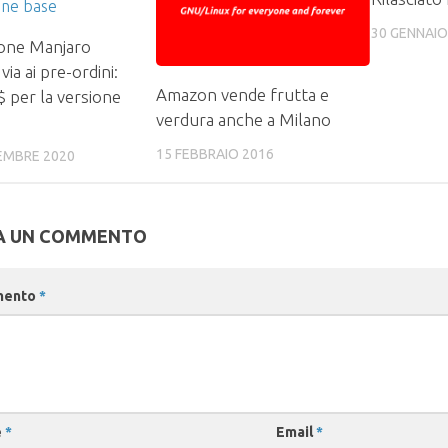
30 GENNAIO
one Manjaro
 via ai pre-ordini:
Amazon vende frutta e
 per la versione
verdura anche a Milano
15 FEBBRAIO 2016
EMBRE 2020
A UN COMMENTO
mento
*
e
*
Email
*