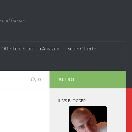
 and forever
 Offerte e Sconti su Amazon
SuperOfferte
0
ALTRO
IL VS BLOGGER