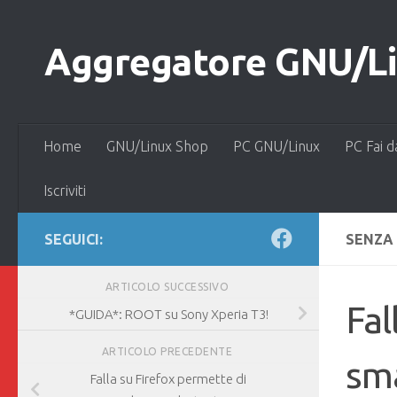
Salta al contenuto
Aggregatore GNU/Lin
Home
GNU/Linux Shop
PC GNU/Linux
PC Fai d
Iscriviti
SEGUICI:
SENZA
ARTICOLO SUCCESSIVO
Fal
*GUIDA*: ROOT su Sony Xperia T3!
ARTICOLO PRECEDENTE
sma
Falla su Firefox permette di