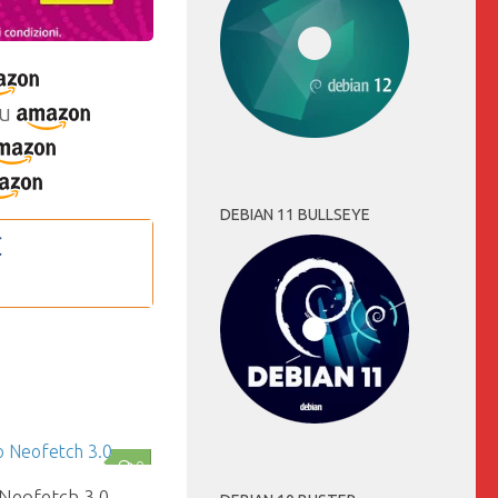
u
DEBIAN 11 BULLSEYE
0
 Neofetch 3.0