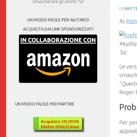
smascherare gli utenti Tor
DI
MATTE
UN MODO FACILE PER AIUTARCI!
By
Matte
ACQUISTA DAI LINK SPONSORIZZATI
Mozilla
Tor.
Le vers
smasche
“
Questo
Roger D
UN MODO FACILE PER PARTIRE
Prob
Per per
apposi