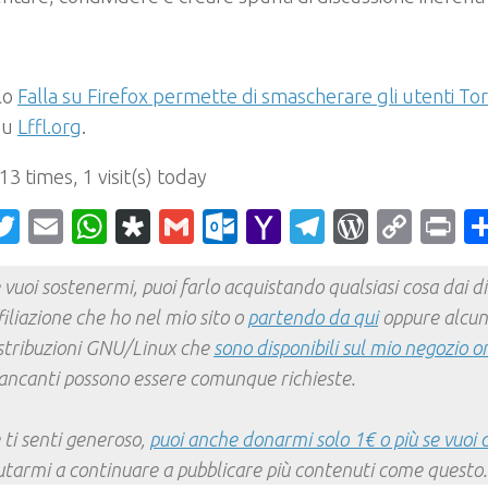
]
olo
Falla su Firefox permette di smascherare gli utenti Tor
su
Lffl.org
.
 13 times, 1 visit(s) today
acebook
Twitter
Email
WhatsApp
Diaspora
Gmail
Outlook.com
Yahoo
Telegram
WordPr
Cop
Pr
Mail
Link
 vuoi sostenermi, puoi farlo acquistando qualsiasi cosa dai div
filiazione che ho nel mio sito o
partendo da qui
oppure alcun
stribuzioni GNU/Linux che
sono disponibili sul mio negozio o
ncanti possono essere comunque richieste.
 ti senti generoso,
puoi anche donarmi solo 1€ o più se vuoi 
utarmi a continuare a pubblicare più contenuti come questo.