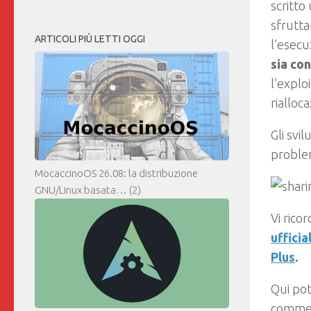
scritto
sfrutta
ARTICOLI PIÙ LETTI OGGI
l’esecu
sia con
l’exploi
rialloc
Gli svi
proble
MocaccinoOS 26.08: la distribuzione
GNU/Linux basata…
(2)
Vi rico
ufficia
Plus
.
Qui pot
comment