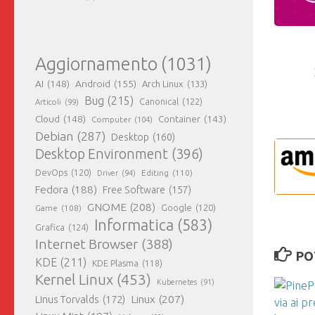
Aggiornamento
(1031)
AI
(148)
Android
(155)
Arch Linux
(133)
Bug
(215)
Canonical
(122)
Articoli
(99)
Cloud
(148)
Container
(143)
Computer
(104)
Debian
(287)
Desktop
(160)
Desktop Environment
(396)
DevOps
(120)
Editing
(110)
Driver
(94)
Fedora
(188)
Free Software
(157)
GNOME
(208)
Google
(120)
Game
(108)
Informatica
(583)
Grafica
(124)
Internet Browser
(388)
PO
KDE
(211)
KDE Plasma
(118)
Kernel Linux
(453)
Kubernetes
(91)
Linux
(207)
Linus Torvalds
(172)