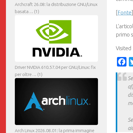
Archcraft 26.08: la distribuzione GNU/Linux
basata…
(1)
[
Fonte
L’artic
primo 
Visited
F
Driver NVIDIA 610.57.04 per GNU/Linux: fix
per oltre…
(1)
Se
af
di
ma
Se
ai
Arch Linux 2026.08.01: la prima immagine