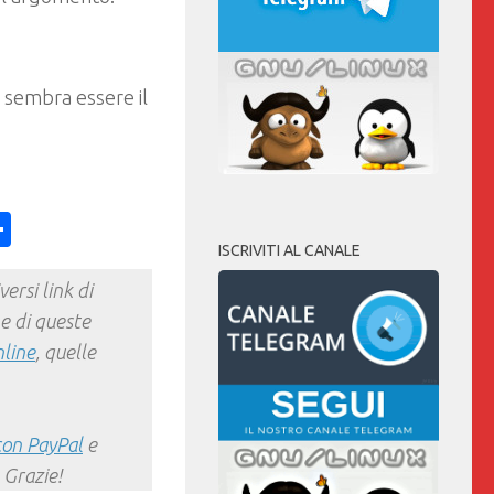
sembra essere il
ess
y
int
Condividi
ISCRIVITI AL CANALE
ersi link di
e di queste
nline
, quelle
con PayPal
e
 Grazie!