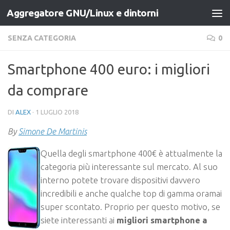
Aggregatore GNU/Linux e dintorni
Salta al contenuto
SENZA CATEGORIA
0
Smartphone 400 euro: i migliori
da comprare
DI
ALEX
·
1 LUGLIO 2018
By
Simone De Martinis
Quella degli smartphone 400€ è attualmente la
categoria più interessante sul mercato. Al suo
interno potete trovare dispositivi davvero
incredibili e anche qualche top di gamma oramai
super scontato. Proprio per questo motivo, se
siete interessanti ai
migliori smartphone a