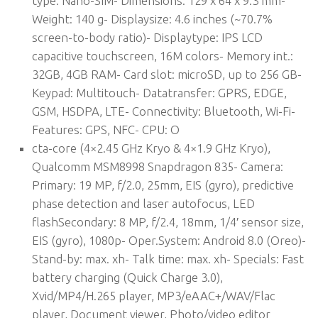
type: Nano-SIM- Dimensions: 129 x 64 x 9.3 mm-
Weight: 140 g- Displaysize: 4.6 inches (~70.7%
screen-to-body ratio)- Displaytype: IPS LCD
capacitive touchscreen, 16M colors- Memory int.:
32GB, 4GB RAM- Card slot: microSD, up to 256 GB-
Keypad: Multitouch- Datatransfer: GPRS, EDGE,
GSM, HSDPA, LTE- Connectivity: Bluetooth, Wi-Fi-
Features: GPS, NFC- CPU: O
cta-core (4×2.45 GHz Kryo & 4×1.9 GHz Kryo),
Qualcomm MSM8998 Snapdragon 835- Camera:
Primary: 19 MP, f/2.0, 25mm, EIS (gyro), predictive
phase detection and laser autofocus, LED
flashSecondary: 8 MP, f/2.4, 18mm, 1/4′ sensor size,
EIS (gyro), 1080p- Oper.System: Android 8.0 (Oreo)-
Stand-by: max. xh- Talk time: max. xh- Specials: Fast
battery charging (Quick Charge 3.0),
Xvid/MP4/H.265 player, MP3/eAAC+/WAV/Flac
player, Document viewer, Photo/video editor