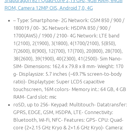
Snapdragon 821 Quad-core 2,15 GHz, 4GB RAM, 64GB
ROM, Camera 12MP OIS, Android 7,0, 4G
– Type: Smartphone- 2G Network: GSM 850 / 900 /
180019 / 00- 3G Network: HSDPA 850 / 900 /
1700(AWS) / 1900 / 2100- 4G Network: LTE band
1(2100), 2(1900), 3(1800), 4(1700/2100), 5(850),
7(2600), 8(900), 12(700), 17(700), 20(800), 28(700),
38(2600), 39(1900), 40(2300), 41(2500)- Sim Nano-
SIM- Dimensions: 162.4 x 79.8 x 8 mm- Weight: 170
g- Displaysize: 5.7 inches (~69.7% screen-to-body
ratio)- Displaytype: Super LCD5 capacitive
touchscreen, 16M colors- Memory int.: 64 GB, 4 GB
RAM- Card slot: mic
roSD, up to 256- Keypad: Multitouch- Datatransfer:
GPRS, EDGE, GSM, HSDPA, LTE- Connectivity:
Bluetooth, Wi-Fi, NFC- Features: GPS- CPU: Quad-
core (2×2.15 GHz Kryo & 2×1.6 GHz Kryo)- Camera: