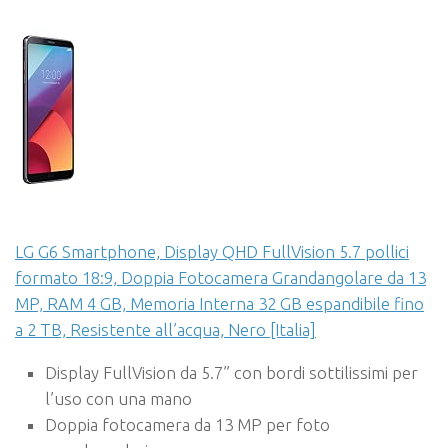
LG G6 Smartphone, Display QHD FullVision 5.7 pollici
formato 18:9, Doppia Fotocamera Grandangolare da 13
MP, RAM 4 GB, Memoria Interna 32 GB espandibile fino
a 2 TB, Resistente all’acqua, Nero [Italia]
Display FullVision da 5.7” con bordi sottilissimi per
l’uso con una mano
Doppia fotocamera da 13 MP per foto