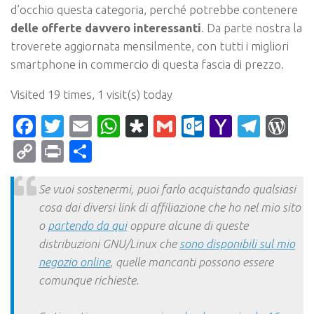
d’occhio questa categoria, perché potrebbe contenere
delle offerte davvero interessanti
. Da parte nostra la
troverete aggiornata mensilmente, con tutti i migliori
smartphone in commercio di questa fascia di prezzo.
Visited 19 times, 1 visit(s) today
Facebook
Twitter
Email
WhatsApp
Diaspora
Gmail
Outlook.c
Yahoo
Tele
Wo
Mail
Copy
Print
Condividi
Link
Se vuoi sostenermi, puoi farlo acquistando qualsiasi
cosa dai diversi link di affiliazione che ho nel mio sito
o
partendo da qui
oppure alcune di queste
distribuzioni GNU/Linux che
sono disponibili sul mio
negozio online
, quelle mancanti possono essere
comunque richieste.