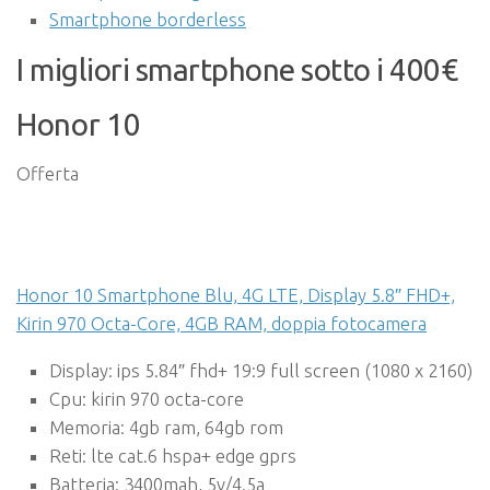
Smartphone borderless
I migliori smartphone sotto i 400€
Honor 10
Offerta
Honor 10 Smartphone Blu, 4G LTE, Display 5.8″ FHD+,
Kirin 970 Octa-Core, 4GB RAM, doppia fotocamera
Display: ips 5.84″ fhd+ 19:9 full screen (1080 x 2160)
Cpu: kirin 970 octa-core
Memoria: 4gb ram, 64gb rom
Reti: lte cat.6 hspa+ edge gprs
Batteria: 3400mah, 5v/4.5a