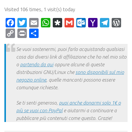
Visited 106 times, 1 visit(s) today
Facebook
Twitter
Email
WhatsApp
Diaspora
Gmail
Outlook.c
Yahoo
Tele
Wo
Mail
Copy
Print
Condividi
Link
Se vuoi sostenermi, puoi farlo acquistando qualsiasi
cosa dai diversi link di affiliazione che ho nel mio sito
o
partendo da qui
oppure alcune di queste
distribuzioni GNU/Linux che
sono disponibili sul mio
negozio online
, quelle mancanti possono essere
comunque richieste.
Se ti senti generoso,
puoi anche donarmi solo 1€ o
più se vuoi con PayPal
e aiutarmi a continuare a
pubblicare più contenuti come questo. Grazie!