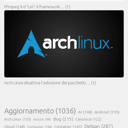
FFmpeg 9.0 “Lei”: il framework…
(1)
Arch Linux disattiva l’adozione dei pacchetti…
(1)
Aggiornamento
(1036)
AI
(148)
Android
(155)
Bug
(215)
Arch Linux
(133)
Canonical
(122)
Articoli
(99)
Debian
(287)
Cloud
(148)
Container
(143)
Computer
(104)