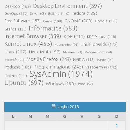
Desktop Environment
(397)
Desktop
(163)
Fedora
(188)
DevOps
(120)
Editing
(110)
Driver
(95)
GNOME
(209)
Free Software
(157)
Game
(108)
Google
(120)
Informatica
(583)
Grafica
(125)
Internet Browser
(389)
KDE
(211)
KDE Plasma
(118)
Kernel Linux
(453)
Linus Torvalds
(172)
Kubernetes
(91)
Linux
(207)
Linux Mint
(197)
Malware
(93)
Manjaro Linux
(94)
Mozilla Firefox
(249)
NVIDIA
(118)
Microsoft
(91)
Plasma
(94)
Programmazione
(245)
Podcast
(186)
Raspberry Pi
(142)
SysAdmin
(1974)
Red Hat
(111)
Ubuntu
(697)
Windows
(195)
Wine
(92)
Luglio 2018
L
M
M
G
V
S
D
1