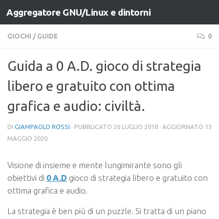
Aggregatore GNU/Linux e dintorni
Salta al contenuto
GIOCHI
/
GUIDE
0
Guida a 0 A.D. gioco di strategia
libero e gratuito con ottima
grafica e audio: civiltà.
DI
GIAMPAOLO ROSSI
· PUBBLICATO
26 LUGLIO 2018
· AGGIORNATO
13
MAGGIO 2020
Visione di insieme e mente lungimirante sono gli
obiettivi di
0 A.D
gioco di strategia libero e gratuito con
ottima grafica e audio.
La strategia è ben più di un puzzle. Si tratta di un piano