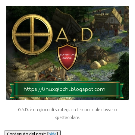
0 A.D. è un gioco di strategia in tempo reale davvero
spettacolare.
Contenuto del post: [
hide
]