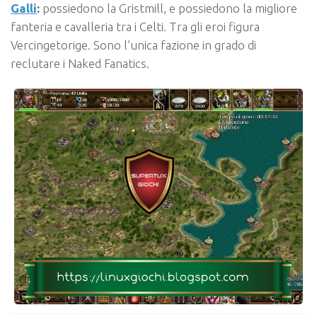
Galli
:
possiedono la Gristmill, e possiedono la migliore
fanteria e cavalleria tra i Celti. Tra gli eroi figura
Vercingetorige. Sono l’unica fazione in grado di
reclutare i Naked Fanatics.