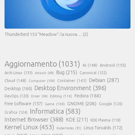
Thunderbird 153 “Meadow”: la nuova…
(2)
Aggiornamento
(1031)
AI
(148)
Android
(155)
Bug
(215)
Arch Linux
(133)
Canonical
(122)
Articoli
(99)
Debian
(287)
Cloud
(148)
Container
(143)
Computer
(104)
Desktop Environment
(396)
Desktop
(160)
Fedora
(188)
DevOps
(120)
Editing
(110)
Driver
(94)
GNOME
(208)
Free Software
(157)
Google
(120)
Game
(108)
Informatica
(583)
Grafica
(124)
Internet Browser
(388)
KDE
(211)
KDE Plasma
(118)
Kernel Linux
(453)
Linus Torvalds
(172)
Kubernetes
(91)