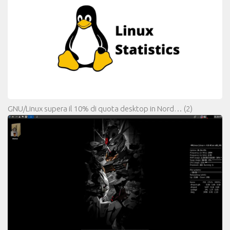
GNU/Linux supera il 10% di quota desktop in Nord…
(2)