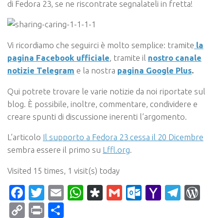
di Fedora 23, se ne riscontrate segnalateli in fretta!
Vi ricordiamo che seguirci è molto semplice: tramite
la
pagina Facebook ufficiale
, tramite il
nostro canale
notizie Telegram
e la nostra
pagina Google Plus
.
Qui potrete trovare le varie notizie da noi riportate sul
blog. È possibile, inoltre, commentare, condividere e
creare spunti di discussione inerenti l’argomento.
L’articolo
Il supporto a Fedora 23 cessa il 20 Dicembre
sembra essere il primo su
Lffl.org
.
Visited 15 times, 1 visit(s) today
Facebook
Twitter
Email
WhatsApp
Diaspora
Gmail
Outlook.c
Yahoo
Tele
Wo
Mail
Copy
Print
Condividi