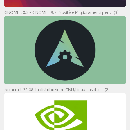
GNOME 50.3 e GNOME 49.8: Novità e Miglioramenti per…
(3)
Archcraft 26.08: la distribuzione GNU/Linux basata…
(2)