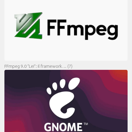
FFmpeg 9.0 “Lei”: il framework…
(7)