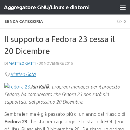
Aggregatore GNU/Linux e dintorni
Salta al contenuto
SENZA CATEGORIA
0
Il supporto a Fedora 23 cessa il
20 Dicembre
DI
MATTEO GATTI
·
30 NOVEMBRE 2016
By
Matteo Gatti
Jan Kuřík
, program manager per il progetto
Fedora, ha comunicato che Fedora 23 non sarà pià
supportato dal prossimo 20 Dicembre.
Sembra ieri ma è già passato più di un anno dal rilascio di
Fedora 23
che sta per raggiungere lo stato di EOL (end
of life). Rilasciato il 3 Novembre 2015 è stato un ottimo