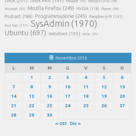
Linux
(207)
Linux Mint
(197)
Malware
(93)
Manjaro Linux
(94)
Mozilla Firefox
(249)
NVIDIA
(118)
Microsoft
(91)
Plasma
(94)
Programmazione
(245)
Podcast
(186)
Raspberry Pi
(142)
SysAdmin
(1970)
Red Hat
(111)
Ubuntu
(697)
Windows
(195)
Wine
(91)
Novembre 2016
L
M
M
G
V
S
D
1
2
3
4
5
6
7
8
9
10
11
12
13
14
15
16
17
18
19
20
21
22
23
24
25
26
27
28
29
30
« Ott
Dic »