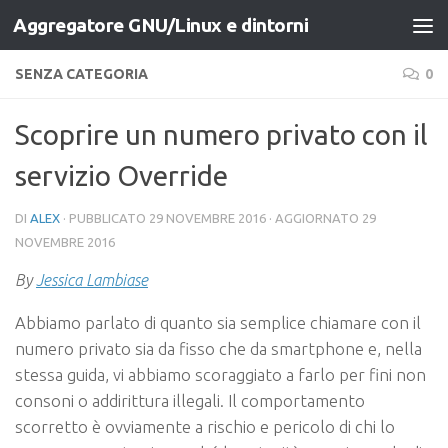
Aggregatore GNU/Linux e dintorni
Salta al contenuto
SENZA CATEGORIA
0
Scoprire un numero privato con il
servizio Override
DI
ALEX
· PUBBLICATO
29 NOVEMBRE 2016
· AGGIORNATO
29
NOVEMBRE 2016
By
Jessica Lambiase
Abbiamo parlato di quanto sia semplice chiamare con il
numero privato sia da fisso che da smartphone e, nella
stessa guida, vi abbiamo scoraggiato a farlo per fini non
consoni o addirittura illegali. Il comportamento
scorretto è ovviamente a rischio e pericolo di chi lo