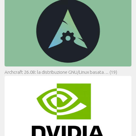
Archcraft 26.08: la distribuzione GNU/Linux basata…
(19)