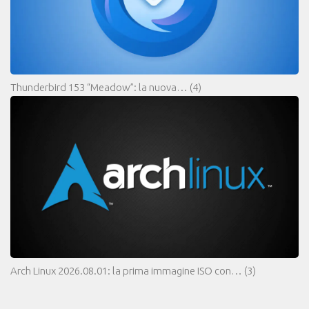
Thunderbird 153 “Meadow”: la nuova…
(4)
Arch Linux 2026.08.01: la prima immagine ISO con…
(3)