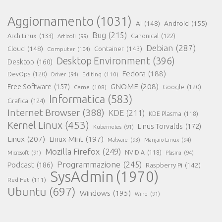
Aggiornamento
(1031)
AI
(148)
Android
(155)
Bug
(215)
Arch Linux
(133)
Canonical
(122)
Articoli
(99)
Debian
(287)
Cloud
(148)
Container
(143)
Computer
(104)
Desktop Environment
(396)
Desktop
(160)
Fedora
(188)
DevOps
(120)
Editing
(110)
Driver
(94)
GNOME
(208)
Free Software
(157)
Google
(120)
Game
(108)
Informatica
(583)
Grafica
(124)
Internet Browser
(388)
KDE
(211)
KDE Plasma
(118)
Kernel Linux
(453)
Linus Torvalds
(172)
Kubernetes
(91)
Linux
(207)
Linux Mint
(197)
Malware
(93)
Manjaro Linux
(94)
Mozilla Firefox
(249)
NVIDIA
(118)
Microsoft
(91)
Plasma
(94)
Programmazione
(245)
Podcast
(186)
Raspberry Pi
(142)
SysAdmin
(1970)
Red Hat
(111)
Ubuntu
(697)
Windows
(195)
Wine
(91)