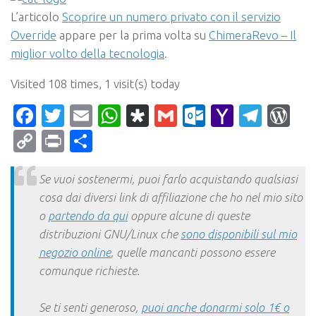
L’articolo
Scoprire un numero privato con il servizio
Override
appare per la prima volta su
ChimeraRevo – Il
miglior volto della tecnologia
.
Visited 108 times, 1 visit(s) today
Facebook
Twitter
Email
WhatsApp
Diaspora
Gmail
Outlook.c
Yahoo
Tele
Wo
Mail
Copy
Print
Condividi
Link
Se vuoi sostenermi, puoi farlo acquistando qualsiasi
cosa dai diversi link di affiliazione che ho nel mio sito
o
partendo da qui
oppure alcune di queste
distribuzioni GNU/Linux che
sono disponibili sul mio
negozio online
, quelle mancanti possono essere
comunque richieste.
Se ti senti generoso,
puoi anche donarmi solo 1€ o