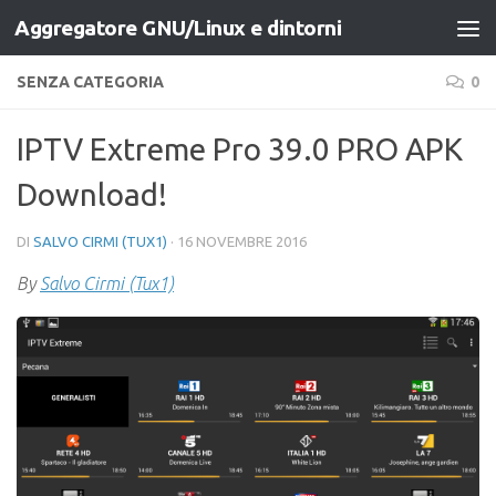
Aggregatore GNU/Linux e dintorni
Salta al contenuto
SENZA CATEGORIA
0
IPTV Extreme Pro 39.0 PRO APK
Download!
DI
SALVO CIRMI (TUX1)
·
16 NOVEMBRE 2016
By
Salvo Cirmi (Tux1)