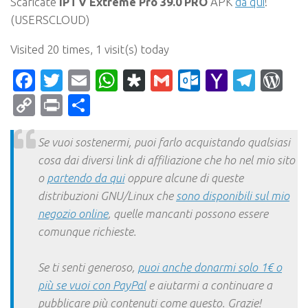
Scaricate
IPTV Extreme Pro 39.0 PRO
APK
da qui
!
(USERSCLOUD)
Visited 20 times, 1 visit(s) today
Facebook
Twitter
Email
WhatsApp
Diaspora
Gmail
Outlook.c
Yahoo
Tele
Wo
Mail
Copy
Print
Condividi
Link
Se vuoi sostenermi, puoi farlo acquistando qualsiasi
cosa dai diversi link di affiliazione che ho nel mio sito
o
partendo da qui
oppure alcune di queste
distribuzioni GNU/Linux che
sono disponibili sul mio
negozio online
, quelle mancanti possono essere
comunque richieste.
Se ti senti generoso,
puoi anche donarmi solo 1€ o
più se vuoi con PayPal
e aiutarmi a continuare a
pubblicare più contenuti come questo. Grazie!