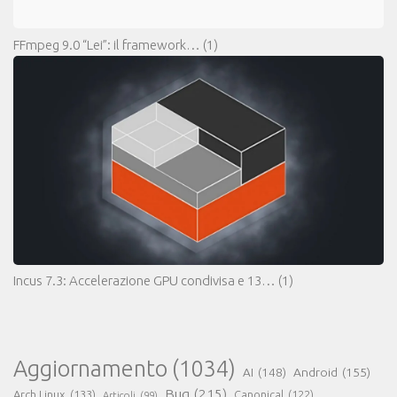
FFmpeg 9.0 “Lei”: il framework…
(1)
Incus 7.3: Accelerazione GPU condivisa e 13…
(1)
Aggiornamento
(1034)
AI
(148)
Android
(155)
Bug
(215)
Arch Linux
(133)
Canonical
(122)
Articoli
(99)