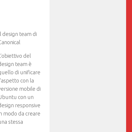
Il design team di
Canonical
L’obiettivo del
design team è
quello di unificare
l’aspetto con la
versione mobile di
Ubuntu con un
design responsive
in modo da creare
una stessa