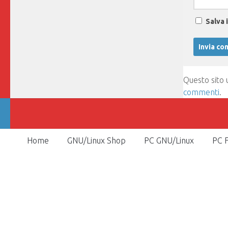
Salva 
Questo sito 
commenti
.
Home
GNU/Linux Shop
PC GNU/Linux
PC F