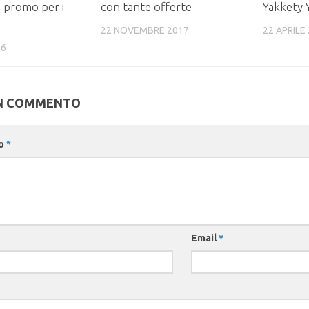
i promo per i
con tante offerte
Yakkety 
22 NOVEMBRE 2017
22 APRILE
16
UN COMMENTO
o
*
Email
*