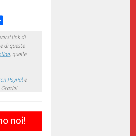
ess
y
int
Condividi
ersi link di
e di queste
nline
, quelle
con PayPal
e
 Grazie!
mo noi!