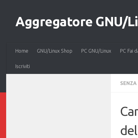
Salta al contenuto
Aggregatore GNU/Lin
Home
GNU/Linux Shop
PC GNU/Linux
PC Fai d
Iscriviti
SENZA
Can
del