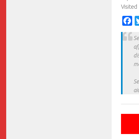
Visited
F
Se
af
di
ma
Se
ai