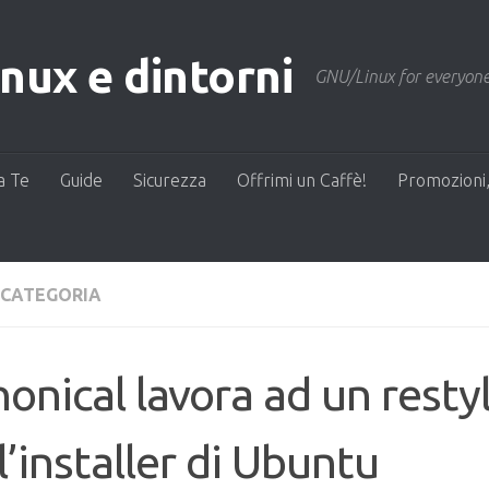
ux e dintorni
GNU/Linux for everyone
a Te
Guide
Sicurezza
Offrimi un Caffè!
Promozioni,
 CATEGORIA
onical lavora ad un resty
l’installer di Ubuntu