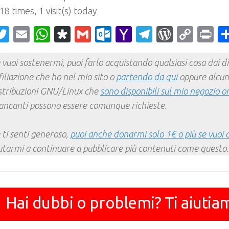
 18 times, 1 visit(s) today
acebook
Twitter
Email
WhatsApp
Diaspora
Gmail
Outlook.com
Yahoo
Telegram
WordPr
Cop
Pr
Mail
Link
 vuoi sostenermi, puoi farlo acquistando qualsiasi cosa dai div
filiazione che ho nel mio sito o
partendo da qui
oppure alcun
stribuzioni GNU/Linux che
sono disponibili sul mio negozio o
ncanti possono essere comunque richieste.
 ti senti generoso,
puoi anche donarmi solo 1€ o più se vuoi 
utarmi a continuare a pubblicare più contenuti come questo.
Hai dubbi o problemi? Ti aiutia