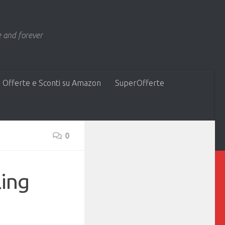
 and forever
 Offerte e Sconti su Amazon
SuperOfferte
0
ling