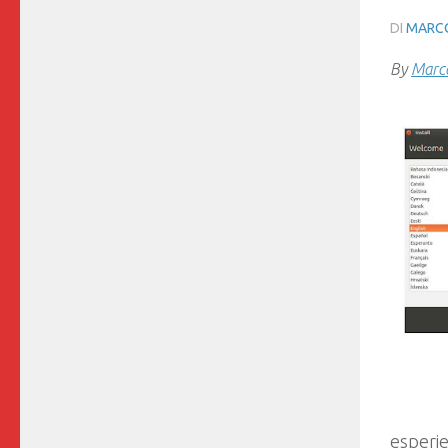
DI
MARCO
By
Marco
esperien