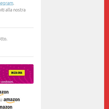
elegram
.
ti alla nostra
tto.
u