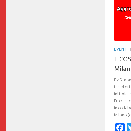
EVENTI
E COS
Milan
By Simon
i relator
intitolat
Francesca
in collab
Milano (c
F