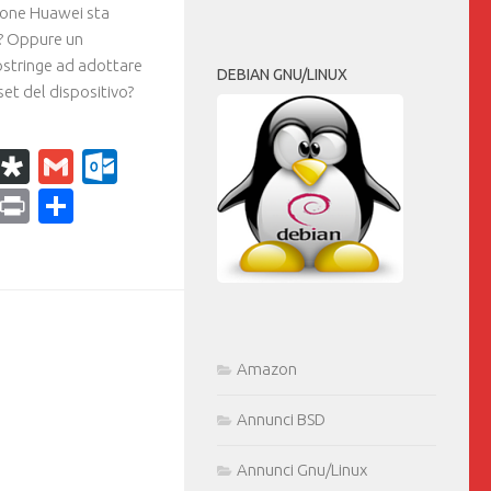
phone Huawei sta
à? Oppure un
ostringe ad adottare
DEBIAN GNU/LINUX
set del dispositivo?
k
r
il
WhatsApp
Diaspora
Gmail
Outlook.com
ram
dPress
Copy
Print
Condividi
Link
Amazon
Annunci BSD
Annunci Gnu/Linux