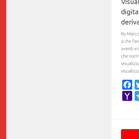
Visual
digit
deriv
By Marco 
a che far
aventi e
che nor
visualizz
visualizz
F
Y
M