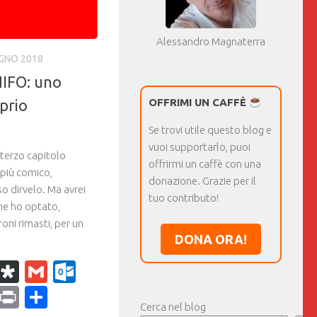
Alessandro Magnaterra
UGNO 2018
IFO: uno
prio
OFFRIMI UN CAFFÈ
Se trovi utile questo blog e
vuoi supportarlo, puoi
 terzo capitolo
offrirmi un caffè con una
più comico,
donazione. Grazie per il
 dirvelo. Ma avrei
tuo contributo!
ine ho optato,
roni rimasti, per un
DONA ORA!
k
r
il
WhatsApp
Diaspora
Gmail
Outlook.com
ram
dPress
Copy
Print
Condividi
Cerca nel blog