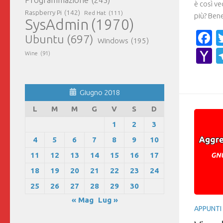
è così v
Raspberry Pi
(142)
Red Hat
(111)
più? Bene
SysAdmin
(1970)
F
Ubuntu
(697)
Windows
(195)
Y
Wine
(91)
M
Giugno 2018
L
M
M
G
V
S
D
1
2
3
4
5
6
7
8
9
10
11
12
13
14
15
16
17
18
19
20
21
22
23
24
25
26
27
28
29
30
« Mag
Lug »
APPUNTI 