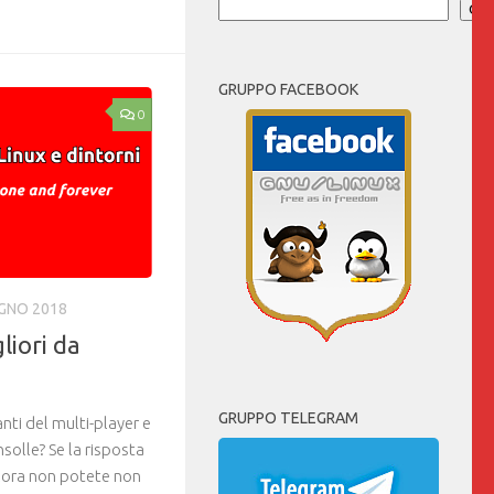
Link
Cer
GRUPPO FACEBOOK
0
UGNO 2018
liori da
GRUPPO TELEGRAM
nti del multi-player e
solle? Se la risposta
lora non potete non