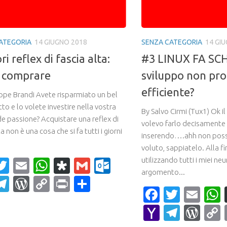
ATEGORIA
14 GIUGNO 2018
SENZA CATEGORIA
14 GI
ri reflex di fascia alta:
#3 LINUX FA SCH
 comprare
sviluppo non pro
efficiente?
ppe Brandi Avete risparmiato un bel
to e lo volete investire nella vostra
By Salvo Cirmi (Tux1) Ok il
de passione? Acquistare una reflex di
volevo farlo decisamente 
ta non è una cosa che si fa tutti i giorni
inserendo….ahh non posso
voluto, sappiatelo. Alla f
utilizzando tutti i miei neu
acebook
Twitter
Email
WhatsApp
Diaspora
Gmail
Outlook.com
argomento...
ahoo
Telegram
WordPress
Copy
Print
Condividi
Faceboo
Twitte
Ema
ail
Link
Yahoo
Teleg
Wor