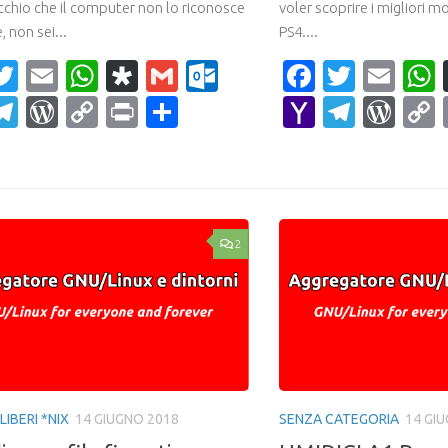
ecchio che il computer non lo riconosce
voler scoprire i migliori mo
, non sei...
PS4....
acebook
Twitter
Email
WhatsApp
Diaspora
Gmail
Outlook.com
Faceboo
Twitte
Ema
ahoo
Telegram
WordPress
Copy
Print
Condividi
Yahoo
Teleg
Wor
ail
Link
Mail
2
LIBERI *NIX
14 GIUGNO 2018
SENZA CATEGORIA
14 GI