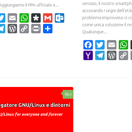
servizio, il nostro smart
Aggiungiamo il PPA ufficiale e...
accusando i segni dell’et
acebook
Twitter
Email
WhatsApp
Diaspora
Gmail
Outlook.com
problema improvviso ci c
come unica soluzione il re
ahoo
Telegram
WordPress
Copy
Print
Condividi
Qualunque...
ail
Link
Faceboo
Twitte
Ema
Yahoo
Teleg
Wor
Mail
0