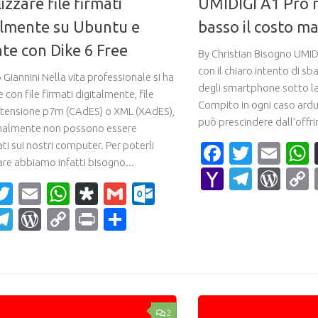
izzare file firmati
UMIDIGI A1 Pro 
almente su Ubuntu e
basso il costo ma
ate con Dike 6 Free
By Christian Bisogno UMIDI
con il chiaro intento di sb
Giannini Nella vita professionale si ha
degli smartphone sotto la
e con file firmati digitalmente, file
Compito in ogni caso ardu
stensione p7m (CAdES) o XML (XAdES),
può prescindere dall’offrir
malmente non possono essere
ati sui nostri computer. Per poterli
Faceboo
Twitte
Ema
are abbiamo infatti bisogno...
Yahoo
Teleg
Wor
acebook
Twitter
Email
WhatsApp
Diaspora
Gmail
Outlook.com
Mail
ahoo
Telegram
WordPress
Copy
Print
Condividi
ail
Link
2