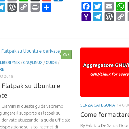
Faceboo
Twitte
Ema
ahoo
Telegram
WordPress
Copy
Print
Condividi
ail
Link
Yahoo
Teleg
Wor
Mail
5
LIBERI *NIX
/
GNU/LINUX
/
GUIDE
/
RE
NO 2018
 Flatpak su Ubuntu e
ate
SENZA CATEGORIA
14 GI
 Giannini In questa guida vedremo
iungere il supporto a Flatpak su
Come formattar
derivate utilizzando la guida ufficiale
By Fabrizio De Santis Dop
isposizione sul sito internet di