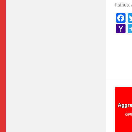
flathub. 
F
Y
M