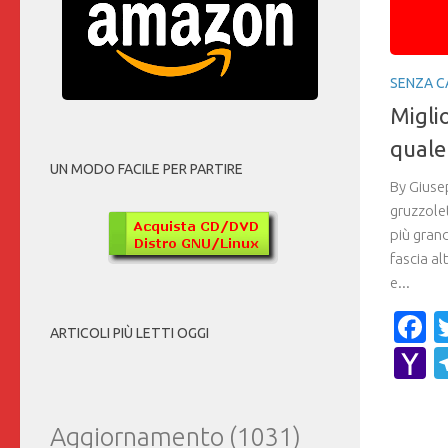
SENZA C
Miglio
quale
UN MODO FACILE PER PARTIRE
By Giuse
gruzzolet
più gran
fascia al
e...
F
ARTICOLI PIÙ LETTI OGGI
Y
M
Aggiornamento
(1031)