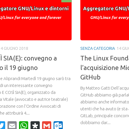
14 GIUGNO 2018
SENZA CATEGORIA
14 GI
Ì SIA(E): convegno a
The Linux Found
o il 19 giugno
l’acquisizione Mi
GitHub
e Aliprandi Martedì 19 giugno sarò tra
i di un interessante convegno
By Matteo Gatti Dell’acqui
o E COSÌ SIA(E), organizzato da
GitHub abbiamo già parlat
 Vitale (avvocato e autrice teatrale)
abbiamo anche informato 
orazione con l’Ordine Avvocati di
utenti che ha avuto (e st
he attribuirà 4...
GitLab, principale concorr
dobbiamo dar...
acebook
Twitter
Email
WhatsApp
Diaspora
Gmail
Outlook.com