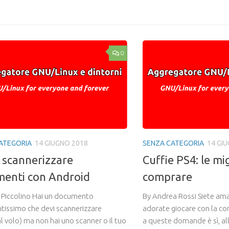
Mail
0
ATEGORIA
14 GIUGNO 2018
SENZA CATEGORIA
14 GI
scannerizzare
Cuffie PS4: le mig
enti con Android
comprare
 Piccolino Hai un documento
By Andrea Rossi Siete ama
tissimo che devi scannerizzare
adorate giocare con la con
l volo) ma non hai uno scanner o il tuo
a queste domande è sì, al