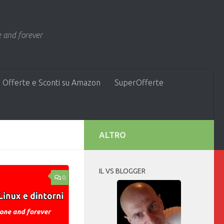
 and forever
 Offerte e Sconti su Amazon
SuperOfferte
ALTRO
IL VS BLOGGER
0