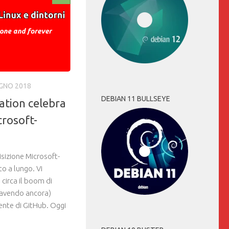
UGNO 2018
DEBIAN 11 BULLSEYE
ation celebra
crosoft-
sizione Microsoft-
o a lungo. Vi
circa il boom di
a avendo ancora)
ente di GitHub. Oggi