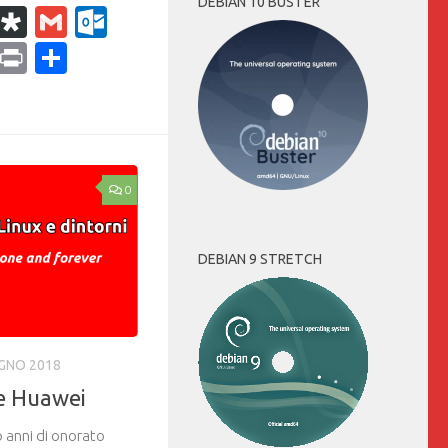
DEBIAN 10 BUSTER
k
r
il
WhatsApp
Diaspora
Gmail
Outlook.com
ram
dPress
Copy
Print
Condividi
Link
0
DEBIAN 9 STRETCH
UGNO 2018
e Huawei
o anni di onorato