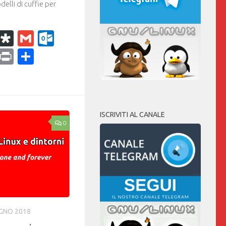
delli di cuffie per
k
r
il
WhatsApp
Diaspora
Gmail
Outlook.com
ram
dPress
Copy
Print
Condividi
Link
ISCRIVITI AL CANALE
0
UGNO 2018