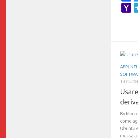
Y
M
APPUNTI 
SOFTWA
14 GIUG
Usare
deriv
By Marco
come agg
Ubuntu e 
messa a d