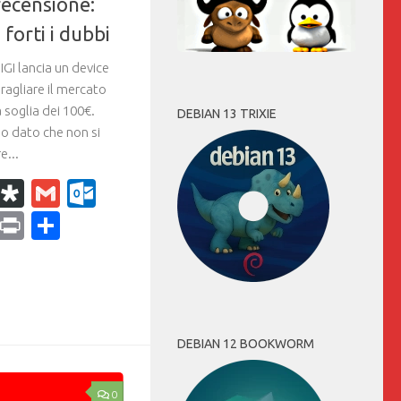
recensione:
 forti i dubbi
GI lancia un device
aragliare il mercato
 soglia dei 100€.
DEBIAN 13 TRIXIE
o dato che non si
e...
k
r
il
WhatsApp
Diaspora
Gmail
Outlook.com
ram
dPress
Copy
Print
Condividi
Link
DEBIAN 12 BOOKWORM
0