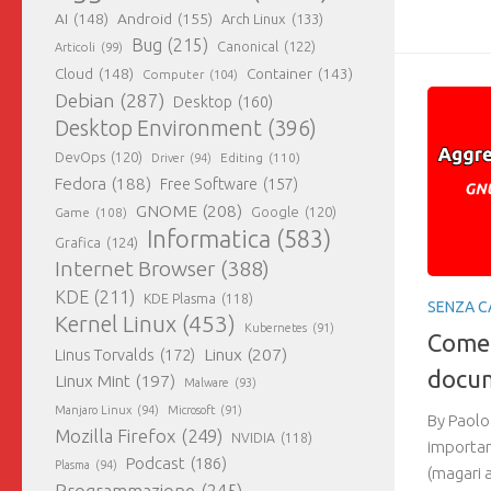
AI
(148)
Android
(155)
Arch Linux
(133)
Bug
(215)
Canonical
(122)
Articoli
(99)
Cloud
(148)
Container
(143)
Computer
(104)
Debian
(287)
Desktop
(160)
Desktop Environment
(396)
DevOps
(120)
Editing
(110)
Driver
(94)
Fedora
(188)
Free Software
(157)
GNOME
(208)
Google
(120)
Game
(108)
Informatica
(583)
Grafica
(124)
Internet Browser
(388)
KDE
(211)
KDE Plasma
(118)
SENZA C
Kernel Linux
(453)
Kubernetes
(91)
Come 
Linux
(207)
Linus Torvalds
(172)
docum
Linux Mint
(197)
Malware
(93)
Manjaro Linux
(94)
Microsoft
(91)
By Paolo
Mozilla Firefox
(249)
NVIDIA
(118)
importan
Podcast
(186)
Plasma
(94)
(magari a
Programmazione
(245)