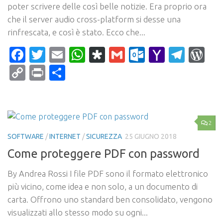
poter scrivere delle così belle notizie. Era proprio ora
che il server audio cross-platform si desse una
rinfrescata, e così è stato. Ecco che...
Facebook
Twitter
Email
WhatsApp
Diaspora
Gmail
Outlook.c
Yahoo
Tele
Wo
Mail
Copy
Print
Condividi
Link
2
SOFTWARE
/
INTERNET
/
SICUREZZA
25 GIUGNO 2018
Come proteggere PDF con password
By Andrea Rossi I file PDF sono il formato elettronico
più vicino, come idea e non solo, a un documento di
carta. Offrono uno standard ben consolidato, vengono
visualizzati allo stesso modo su ogni...