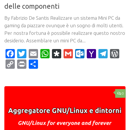
delle componenti
By Fabrizio De Santis Realizzare un sistema Mini PC da
gaming da piazzare ovunque è un sogno di molti utenti.
Per nostra fortuna è possibile realizzare questo nostro
desiderio. Assemblare un mini PC da...
Facebook
Twitter
Email
WhatsApp
Diaspora
Gmail
Outlook.c
Yahoo
Tele
Wo
Mail
Copy
Print
Condividi
Link
0