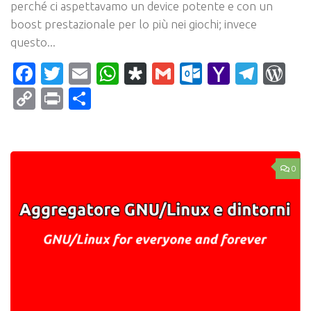
perché ci aspettavamo un device potente e con un
boost prestazionale per lo più nei giochi; invece
questo...
Facebook
Twitter
Email
WhatsApp
Diaspora
Gmail
Outlook.c
Yahoo
Tele
Wo
Mail
Copy
Print
Condividi
Link
0