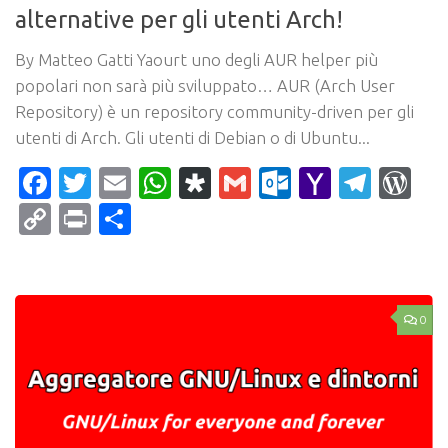
alternative per gli utenti Arch!
By Matteo Gatti Yaourt uno degli AUR helper più
popolari non sarà più sviluppato… AUR (Arch User
Repository) è un repository community-driven per gli
utenti di Arch. Gli utenti di Debian o di Ubuntu...
Facebook
Twitter
Email
WhatsApp
Diaspora
Gmail
Outlook.c
Yahoo
Tele
Wo
Mail
Copy
Print
Condividi
Link
0