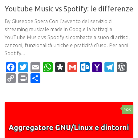
Youtube Music vs Spotify: le differenze
By Giuseppe Spera Con l’avvento del servizio di
streaming musicale made in Google la battaglia
YouTube Music vs Spotify si combatte a suon di artisti,
canzoni, funzionalità uniche e praticità d’uso. Per anni
Spotify...
Facebook
Twitter
Email
WhatsApp
Diaspora
Gmail
Outlook.c
Yahoo
Tele
Wo
Mail
Copy
Print
Condividi
Link
0