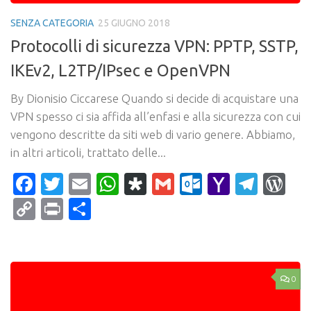
SENZA CATEGORIA
25 GIUGNO 2018
Protocolli di sicurezza VPN: PPTP, SSTP,
IKEv2, L2TP/IPsec e OpenVPN
By Dionisio Ciccarese Quando si decide di acquistare una
VPN spesso ci sia affida all’enfasi e alla sicurezza con cui
vengono descritte da siti web di vario genere. Abbiamo,
in altri articoli, trattato delle...
Facebook
Twitter
Email
WhatsApp
Diaspora
Gmail
Outlook.c
Yahoo
Tele
Wo
Mail
Copy
Print
Condividi
Link
0