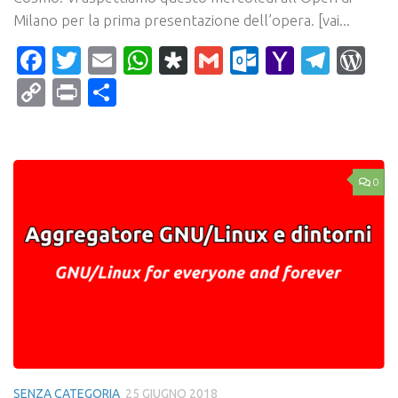
Milano per la prima presentazione dell’opera. [vai...
Facebook
Twitter
Email
WhatsApp
Diaspora
Gmail
Outlook.c
Yahoo
Tele
Wo
Mail
Copy
Print
Condividi
Link
0
SENZA CATEGORIA
25 GIUGNO 2018