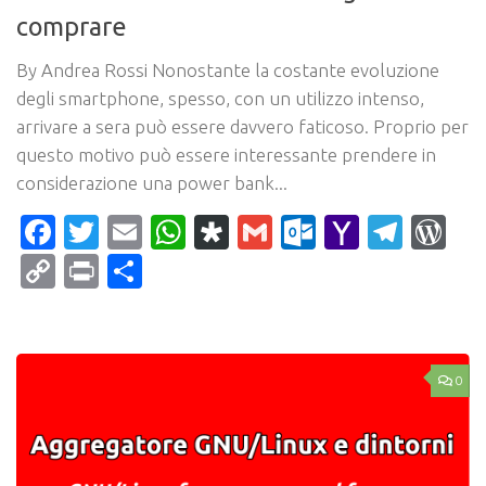
comprare
By Andrea Rossi Nonostante la costante evoluzione
degli smartphone, spesso, con un utilizzo intenso,
arrivare a sera può essere davvero faticoso. Proprio per
questo motivo può essere interessante prendere in
considerazione una power bank...
Facebook
Twitter
Email
WhatsApp
Diaspora
Gmail
Outlook.c
Yahoo
Tele
Wo
Mail
Copy
Print
Condividi
Link
0