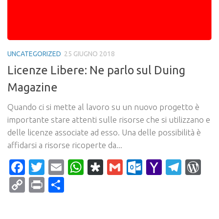
UNCATEGORIZED
25 GIUGNO 2018
Licenze Libere: Ne parlo sul Duing
Magazine
Quando ci si mette al lavoro su un nuovo progetto è
importante stare attenti sulle risorse che si utilizzano e
delle licenze associate ad esso. Una delle possibilità è
affidarsi a risorse ricoperte da...
Facebook
Twitter
Email
WhatsApp
Diaspora
Gmail
Outlook.c
Yahoo
Tele
Wo
Mail
Copy
Print
Condividi
Link