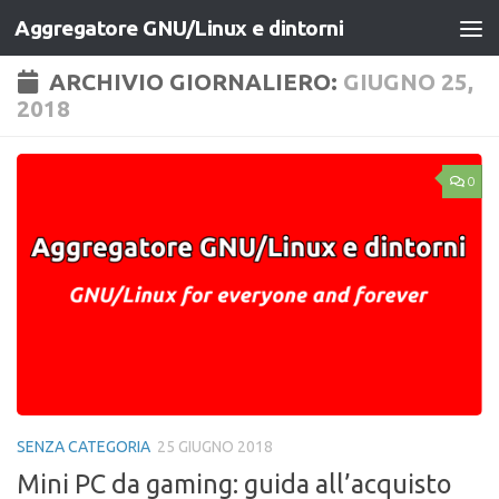
Aggregatore GNU/Linux e dintorni
Salta al contenuto
ARCHIVIO GIORNALIERO:
GIUGNO 25,
2018
0
SENZA CATEGORIA
25 GIUGNO 2018
Mini PC da gaming: guida all’acquisto