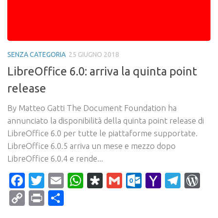
SENZA CATEGORIA
25 GIUGNO 2018
LibreOffice 6.0: arriva la quinta point
release
By Matteo Gatti The Document Foundation ha
annunciato la disponibilità della quinta point release di
LibreOffice 6.0 per tutte le piattaforme supportate.
LibreOffice 6.0.5 arriva un mese e mezzo dopo
LibreOffice 6.0.4 e rende...
Facebook
Twitter
Email
WhatsApp
Diaspora
Gmail
Outlook.c
Yahoo
Tele
Wo
Mail
Copy
Print
Condividi
Link