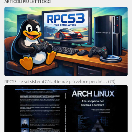
ARTICOLI PIÙ LETTI OGGI
RPCS3: se sui sistemi GNU/Linux è più veloce perché…
(73)