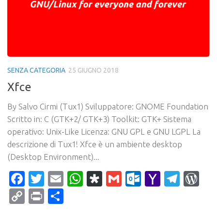
SENZA CATEGORIA
25 GIUGNO 2018
Xfce
By Salvo Cirmi (Tux1) Sviluppatore: GNOME Foundation
Scritto in: C (GTK+2/ GTK+3) Toolkit: GTK+ Sistema
operativo: Unix-Like Licenza: GNU GPL e GNU LGPL La
descrizione di Tux1! Xfce è un ambiente desktop
(Desktop Environment)...
Facebook
Twitter
Email
WhatsApp
Diaspora
Gmail
Outlook.c
Yahoo
Tele
Wo
Mail
Copy
Print
Condividi
Link