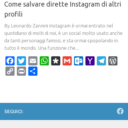
Come salvare dirette Instagram di altri
profili
By Leonardo Zannini Instagram è ormai entrato nel
quotidiano di molti di noi, è un social molto usato anche
da tanti personaggi famosi, e sta ormai spopolando in
tutto il mondo. Una funzione che...
Facebook
Twitter
Email
WhatsApp
Diaspora
Gmail
Outlook.c
Yahoo
Tele
Wo
Mail
Copy
Print
Condividi
Link
SEGUICI: