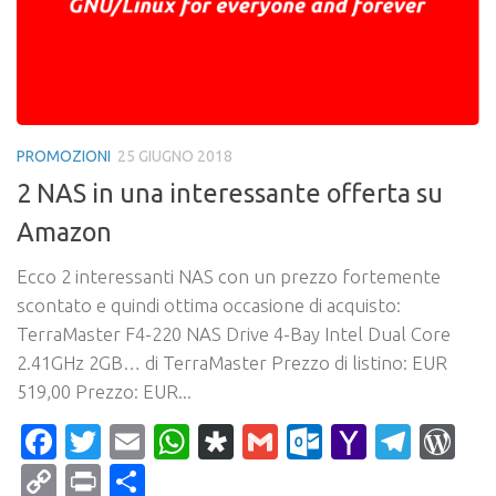
PROMOZIONI
25 GIUGNO 2018
2 NAS in una interessante offerta su
Amazon
Ecco 2 interessanti NAS con un prezzo fortemente
scontato e quindi ottima occasione di acquisto:
TerraMaster F4-220 NAS Drive 4-Bay Intel Dual Core
2.41GHz 2GB… di TerraMaster Prezzo di listino: EUR
519,00 Prezzo: EUR...
Facebook
Twitter
Email
WhatsApp
Diaspora
Gmail
Outlook.c
Yahoo
Tele
Wo
Mail
Copy
Print
Condividi