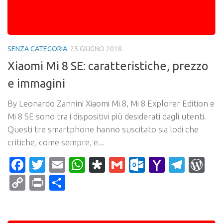
SENZA CATEGORIA
25 GIUGNO 2018
Xiaomi Mi 8 SE: caratteristiche, prezzo
e immagini
By Leonardo Zannini Xiaomi Mi 8, Mi 8 Explorer Edition e
Mi 8 SE sono tra i dispositivi più desiderati dagli utenti.
Questi tre smartphone hanno suscitato sia lodi che
critiche, come sempre, e...
Facebook
Twitter
Email
WhatsApp
Diaspora
Gmail
Outlook.c
Yahoo
Tele
Wo
Mail
Copy
Print
Condividi
Link