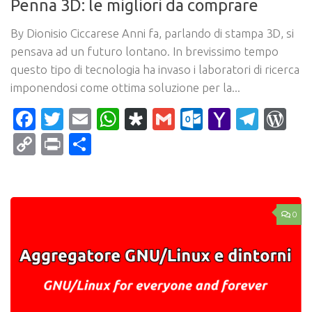
Penna 3D: le migliori da comprare
By Dionisio Ciccarese Anni fa, parlando di stampa 3D, si
pensava ad un futuro lontano. In brevissimo tempo
questo tipo di tecnologia ha invaso i laboratori di ricerca
imponendosi come ottima soluzione per la...
Facebook
Twitter
Email
WhatsApp
Diaspora
Gmail
Outlook.c
Yahoo
Tele
Wo
Mail
Copy
Print
Condividi
Link
0