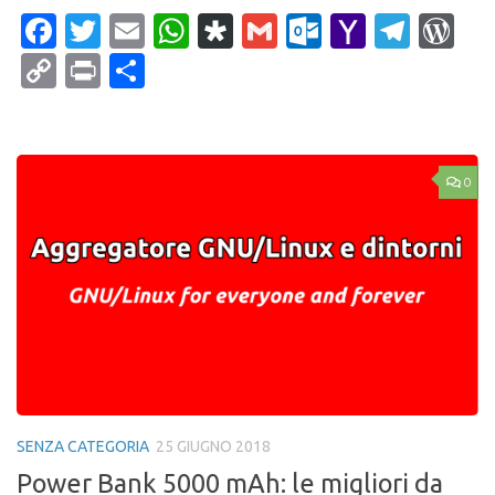
Facebook
Twitter
Email
WhatsApp
Diaspora
Gmail
Outlook.c
Yahoo
Tele
Wo
Mail
Copy
Print
Condividi
Link
0
SENZA CATEGORIA
25 GIUGNO 2018
Power Bank 5000 mAh: le migliori da