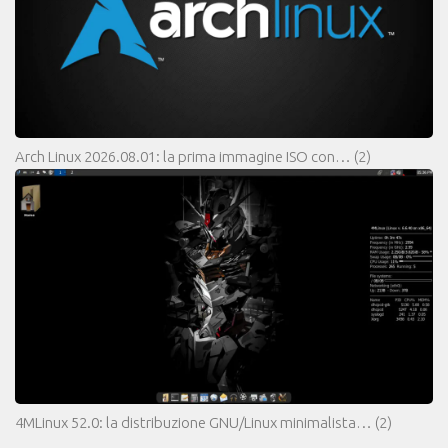
Arch Linux 2026.08.01: la prima immagine ISO con…
(2)
4MLinux 52.0: la distribuzione GNU/Linux minimalista…
(2)