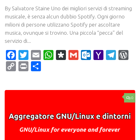
By Salvatore Staine Uno dei migliori servizi di streaming
musicale, è senza alcun dubbio Spotify. Ogni giorno
milioni di persone utilizzano Spotify per ascoltare
musica, ovunque si trovino. Una piccola “pecca” del
servizio di...
Facebook
Twitter
Email
WhatsApp
Diaspora
Gmail
Outlook.c
Yahoo
Tele
Wo
Mail
Copy
Print
Condividi
Link
0