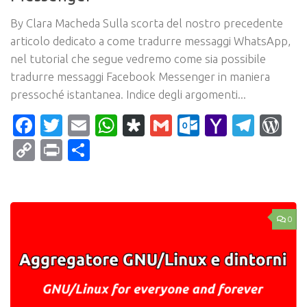
By Clara Macheda Sulla scorta del nostro precedente
articolo dedicato a come tradurre messaggi WhatsApp,
nel tutorial che segue vedremo come sia possibile
tradurre messaggi Facebook Messenger in maniera
pressoché istantanea. Indice degli argomenti...
Facebook
Twitter
Email
WhatsApp
Diaspora
Gmail
Outlook.c
Yahoo
Tele
Wo
Mail
Copy
Print
Condividi
Link
0