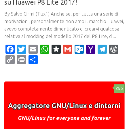
su Huawei P8 Lite 2017!
By Salvo Cirmi (Tux1) Anche se, per tutta una serie di
motivazioni, personalmente non amo il marchio Huawei,
avevo completamente dimenticato di crearvi qualcosa
relativa al modding del modello 2017 del P8 Lite, di...
Facebook
Twitter
Email
WhatsApp
Diaspora
Gmail
Outlook.c
Yahoo
Tele
Wo
Mail
Copy
Print
Condividi
Link
0