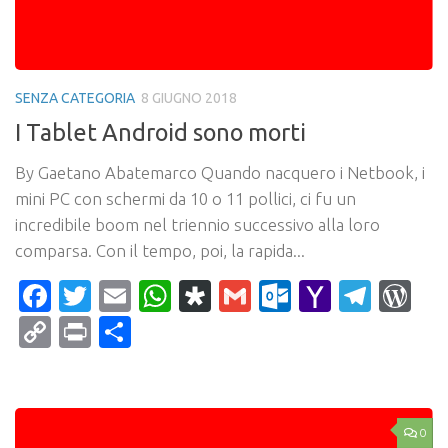
SENZA CATEGORIA
8 GIUGNO 2018
I Tablet Android sono morti
By Gaetano Abatemarco Quando nacquero i Netbook, i
mini PC con schermi da 10 o 11 pollici, ci fu un
incredibile boom nel triennio successivo alla loro
comparsa. Con il tempo, poi, la rapida...
Facebook
Twitter
Email
WhatsApp
Diaspora
Gmail
Outlook.c
Yahoo
Tele
Wo
Mail
Copy
Print
Condividi
Link
0