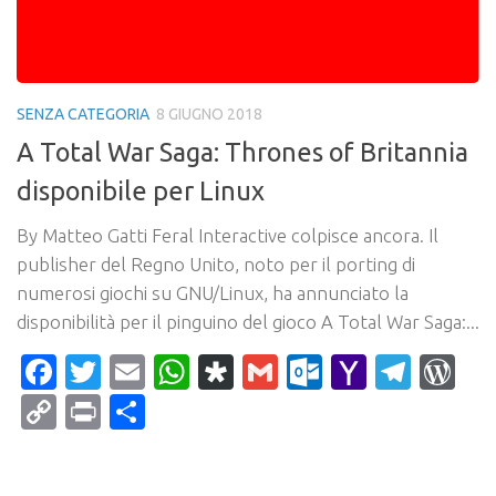
SENZA CATEGORIA
8 GIUGNO 2018
A Total War Saga: Thrones of Britannia
disponibile per Linux
By Matteo Gatti Feral Interactive colpisce ancora. Il
publisher del Regno Unito, noto per il porting di
numerosi giochi su GNU/Linux, ha annunciato la
disponibilità per il pinguino del gioco A Total War Saga:...
Facebook
Twitter
Email
WhatsApp
Diaspora
Gmail
Outlook.c
Yahoo
Tele
Wo
Mail
Copy
Print
Condividi
Link