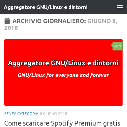
Aggregatore GNU/Linux e dintorni
Salta al contenuto
ARCHIVIO GIORNALIERO:
GIUGNO 8,
2018
0
SENZA CATEGORIA
8 GIUGNO 2018
Come scaricare Spotify Premium gratis