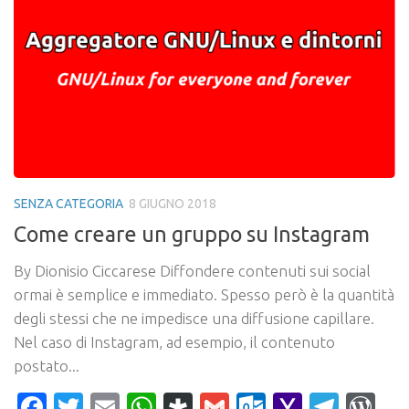
SENZA CATEGORIA
8 GIUGNO 2018
Come creare un gruppo su Instagram
By Dionisio Ciccarese Diffondere contenuti sui social
ormai è semplice e immediato. Spesso però è la quantità
degli stessi che ne impedisce una diffusione capillare.
Nel caso di Instagram, ad esempio, il contenuto
postato...
Facebook
Twitter
Email
WhatsApp
Diaspora
Gmail
Outlook.c
Yahoo
Tele
Wo