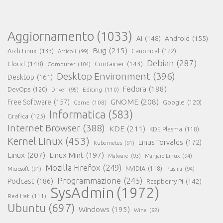
Aggiornamento
(1033)
AI
(148)
Android
(155)
Bug
(215)
Arch Linux
(133)
Canonical
(122)
Articoli
(99)
Debian
(287)
Cloud
(148)
Container
(143)
Computer
(104)
Desktop Environment
(396)
Desktop
(161)
Fedora
(188)
DevOps
(120)
Editing
(110)
Driver
(95)
GNOME
(208)
Free Software
(157)
Game
(108)
Google
(120)
Informatica
(583)
Grafica
(125)
Internet Browser
(388)
KDE
(211)
KDE Plasma
(118)
Kernel Linux
(453)
Linus Torvalds
(172)
Kubernetes
(91)
Linux
(207)
Linux Mint
(197)
Malware
(93)
Manjaro Linux
(94)
Mozilla Firefox
(249)
NVIDIA
(118)
Microsoft
(91)
Plasma
(94)
Programmazione
(245)
Podcast
(186)
Raspberry Pi
(142)
SysAdmin
(1972)
Red Hat
(111)
Ubuntu
(697)
Windows
(195)
Wine
(92)