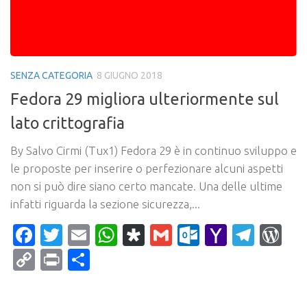
SENZA CATEGORIA
8 GIUGNO 2018
Fedora 29 migliora ulteriormente sul
lato crittografia
By Salvo Cirmi (Tux1) Fedora 29 è in continuo sviluppo e
le proposte per inserire o perfezionare alcuni aspetti
non si può dire siano certo mancate. Una delle ultime
infatti riguarda la sezione sicurezza,...
Facebook
Twitter
Email
WhatsApp
Diaspora
Gmail
Outlook.c
Yahoo
Tele
Wo
Mail
Copy
Print
Condividi
Link