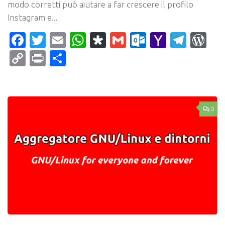
modo corretti può aiutare a far crescere il profilo
Instagram e...
Facebook
Twitter
Email
WhatsApp
Diaspora
Gmail
Outlook.c
Yahoo
Tele
Wo
Mail
Copy
Print
Condividi
Link
0