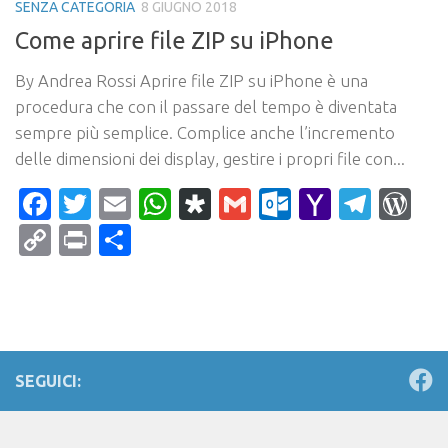
SENZA CATEGORIA
8 GIUGNO 2018
Come aprire file ZIP su iPhone
By Andrea Rossi Aprire file ZIP su iPhone è una
procedura che con il passare del tempo è diventata
sempre più semplice. Complice anche l’incremento
delle dimensioni dei display, gestire i propri file con...
Facebook
Twitter
Email
WhatsApp
Diaspora
Gmail
Outlook.c
Yahoo
Tele
Wo
Mail
Copy
Print
Condividi
Link
SEGUICI: