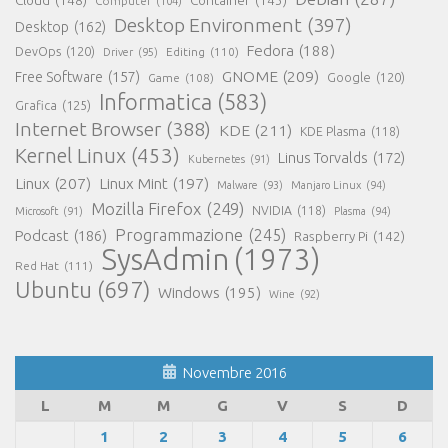
Cloud
(148)
Container
(143)
Computer
(104)
Desktop Environment
(397)
Desktop
(162)
Fedora
(188)
DevOps
(120)
Editing
(110)
Driver
(95)
GNOME
(209)
Free Software
(157)
Game
(108)
Google
(120)
Informatica
(583)
Grafica
(125)
Internet Browser
(388)
KDE
(211)
KDE Plasma
(118)
Kernel Linux
(453)
Linus Torvalds
(172)
Kubernetes
(91)
Linux
(207)
Linux Mint
(197)
Malware
(93)
Manjaro Linux
(94)
Mozilla Firefox
(249)
NVIDIA
(118)
Microsoft
(91)
Plasma
(94)
Programmazione
(245)
Podcast
(186)
Raspberry Pi
(142)
SysAdmin
(1973)
Red Hat
(111)
Ubuntu
(697)
Windows
(195)
Wine
(92)
Novembre 2016
L
M
M
G
V
S
D
1
2
3
4
5
6