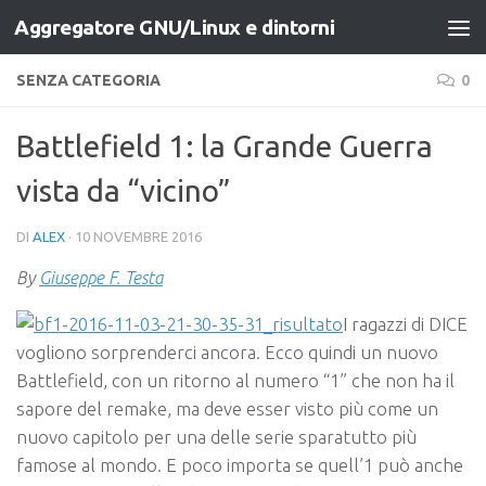
Aggregatore GNU/Linux e dintorni
Salta al contenuto
SENZA CATEGORIA
0
Battlefield 1: la Grande Guerra
vista da “vicino”
DI
ALEX
·
10 NOVEMBRE 2016
By
Giuseppe F. Testa
I ragazzi di DICE
vogliono sorprenderci ancora. Ecco quindi un nuovo
Battlefield, con un ritorno al numero “1” che non ha il
sapore del remake, ma deve esser visto più come un
nuovo capitolo per una delle serie sparatutto più
famose al mondo. E poco importa se quell’1 può anche