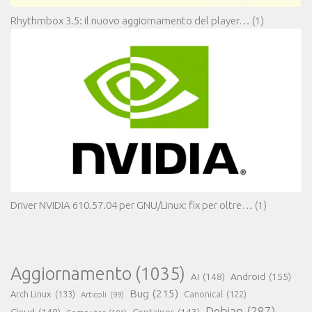
Rhythmbox 3.5: il nuovo aggiornamento del player…
(1)
Driver NVIDIA 610.57.04 per GNU/Linux: fix per oltre…
(1)
Aggiornamento
(1035)
AI
(148)
Android
(155)
Bug
(215)
Arch Linux
(133)
Canonical
(122)
Articoli
(99)
Debian
(287)