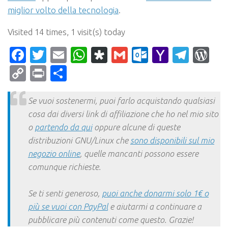
miglior volto della tecnologia
.
Visited 14 times, 1 visit(s) today
Facebook
Twitter
Email
WhatsApp
Diaspora
Gmail
Outlook.c
Yahoo
Tele
Wo
Mail
Copy
Print
Condividi
Link
Se vuoi sostenermi, puoi farlo acquistando qualsiasi
cosa dai diversi link di affiliazione che ho nel mio sito
o
partendo da qui
oppure alcune di queste
distribuzioni GNU/Linux che
sono disponibili sul mio
negozio online
, quelle mancanti possono essere
comunque richieste.
Se ti senti generoso,
puoi anche donarmi solo 1€ o
più se vuoi con PayPal
e aiutarmi a continuare a
pubblicare più contenuti come questo. Grazie!