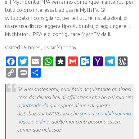
e il Mythbuntu PPA verranno comunque mantenuti per
tutti coloro interessati ad usare MythTV. Gli
sviluppatori consigliano, per le future installazioni, di
usare usa distro leggera tipo Xubuntu, di aggiungere il
Mythbuntu PPA e di configurare MythTV da li.
Visited 19 times, 1 visit(s) today
Facebook
Twitter
Email
WhatsApp
Diaspora
Gmail
Outlook.c
Yahoo
Tele
Wo
Mail
Copy
Print
Condividi
Link
Se vuoi sostenermi, puoi farlo acquistando qualsiasi
cosa dai diversi link di affiliazione che ho nel mio sito
o
partendo da qui
oppure alcune di queste
distribuzioni GNU/Linux che
sono disponibili sul mio
negozio online
, quelle mancanti possono essere
comunque richieste.