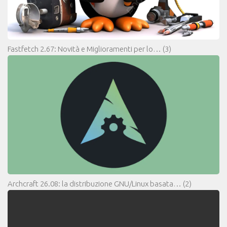
Fastfetch 2.67: Novità e Miglioramenti per lo…
(3)
Archcraft 26.08: la distribuzione GNU/Linux basata…
(2)