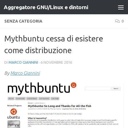
Aggregatore GNU/Linux e dintorni
Salta al contenuto
SENZA CATEGORIA
0
Mythbuntu cessa di esistere
come distribuzione
DI
MARCO GIANNINI
·
6 NOVEMBRE 2016
By
Marco Giannini