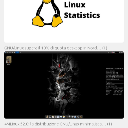
GNU/Linux supera il 10% di quota desktop in Nord…
(1)
4MLinux 52.0: la distribuzione GNU/Linux minimalista…
(1)