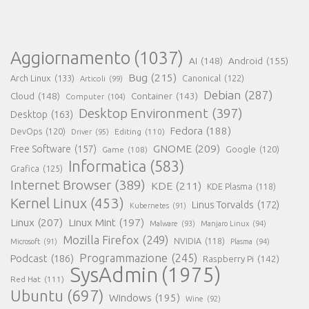
Aggiornamento
(1037)
AI
(148)
Android
(155)
Bug
(215)
Arch Linux
(133)
Canonical
(122)
Articoli
(99)
Debian
(287)
Cloud
(148)
Container
(143)
Computer
(104)
Desktop Environment
(397)
Desktop
(163)
Fedora
(188)
DevOps
(120)
Editing
(110)
Driver
(95)
GNOME
(209)
Free Software
(157)
Game
(108)
Google
(120)
Informatica
(583)
Grafica
(125)
Internet Browser
(389)
KDE
(211)
KDE Plasma
(118)
Kernel Linux
(453)
Linus Torvalds
(172)
Kubernetes
(91)
Linux
(207)
Linux Mint
(197)
Malware
(93)
Manjaro Linux
(94)
Mozilla Firefox
(249)
NVIDIA
(118)
Microsoft
(91)
Plasma
(94)
Programmazione
(245)
Podcast
(186)
Raspberry Pi
(142)
SysAdmin
(1975)
Red Hat
(111)
Ubuntu
(697)
Windows
(195)
Wine
(92)