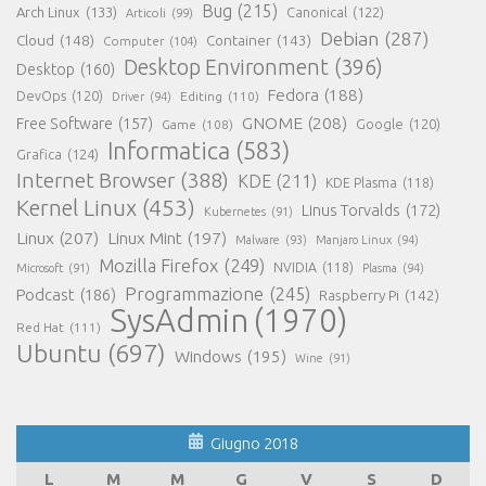
Bug
(215)
Arch Linux
(133)
Canonical
(122)
Articoli
(99)
Debian
(287)
Cloud
(148)
Container
(143)
Computer
(104)
Desktop Environment
(396)
Desktop
(160)
Fedora
(188)
DevOps
(120)
Editing
(110)
Driver
(94)
GNOME
(208)
Free Software
(157)
Google
(120)
Game
(108)
Informatica
(583)
Grafica
(124)
Internet Browser
(388)
KDE
(211)
KDE Plasma
(118)
Kernel Linux
(453)
Linus Torvalds
(172)
Kubernetes
(91)
Linux
(207)
Linux Mint
(197)
Malware
(93)
Manjaro Linux
(94)
Mozilla Firefox
(249)
NVIDIA
(118)
Microsoft
(91)
Plasma
(94)
Programmazione
(245)
Podcast
(186)
Raspberry Pi
(142)
SysAdmin
(1970)
Red Hat
(111)
Ubuntu
(697)
Windows
(195)
Wine
(91)
Giugno 2018
L
M
M
G
V
S
D