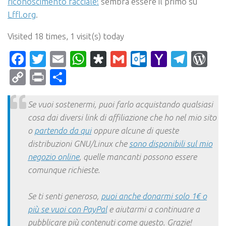
riconoscimento facciale!
sembra essere il primo su
Lffl.org
.
Visited 18 times, 1 visit(s) today
Facebook
Twitter
Email
WhatsApp
Diaspora
Gmail
Outlook.c
Yahoo
Tele
Wo
Mail
Copy
Print
Condividi
Link
Se vuoi sostenermi, puoi farlo acquistando qualsiasi
cosa dai diversi link di affiliazione che ho nel mio sito
o
partendo da qui
oppure alcune di queste
distribuzioni GNU/Linux che
sono disponibili sul mio
negozio online
, quelle mancanti possono essere
comunque richieste.
Se ti senti generoso,
puoi anche donarmi solo 1€ o
più se vuoi con PayPal
e aiutarmi a continuare a
pubblicare più contenuti come questo. Grazie!