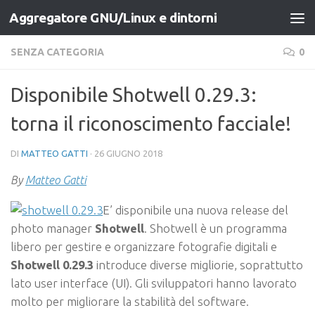
Aggregatore GNU/Linux e dintorni
Salta al contenuto
SENZA CATEGORIA
0
Disponibile Shotwell 0.29.3:
torna il riconoscimento facciale!
DI
MATTEO GATTI
·
26 GIUGNO 2018
By
Matteo Gatti
E’ disponibile una nuova release del
photo manager
Shotwell
. Shotwell è un programma
libero per gestire e organizzare fotografie digitali e
Shotwell 0.29.3
introduce diverse migliorie, soprattutto
lato user interface (UI). Gli sviluppatori hanno lavorato
molto per migliorare la stabilità del software.