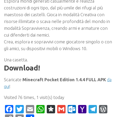
Esplora mondi generati casualmente e realizza
costruzioni di ogni tipo, dal più umile dei rifugi al più
maestoso dei castelli. Gioca in modalità Creativa con
risorse illimitate o scava nelle profondità del mondo in
modalità Sopravvivenza, creando armi e armature con
cui difenderti dai nemici.
Crea, esplora e sopravvivi come giocatore singolo o con
gli amici, su dispositivi mobili o Windows 10.
Una casetta.
Download!
Scaricate
Minecraft Pocket Edition 1.4.4 FULL APK
da
qui
!
Visited 76 times, 1 visit(s) today
Facebook
Twitter
Email
WhatsApp
Diaspora
Gmail
Outlook.c
Yahoo
Tele
Wo