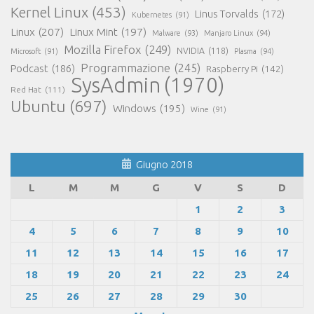
Kernel Linux
(453)
Linus Torvalds
(172)
Kubernetes
(91)
Linux
(207)
Linux Mint
(197)
Malware
(93)
Manjaro Linux
(94)
Mozilla Firefox
(249)
NVIDIA
(118)
Microsoft
(91)
Plasma
(94)
Programmazione
(245)
Podcast
(186)
Raspberry Pi
(142)
SysAdmin
(1970)
Red Hat
(111)
Ubuntu
(697)
Windows
(195)
Wine
(91)
Giugno 2018
L
M
M
G
V
S
D
1
2
3
4
5
6
7
8
9
10
11
12
13
14
15
16
17
18
19
20
21
22
23
24
25
26
27
28
29
30