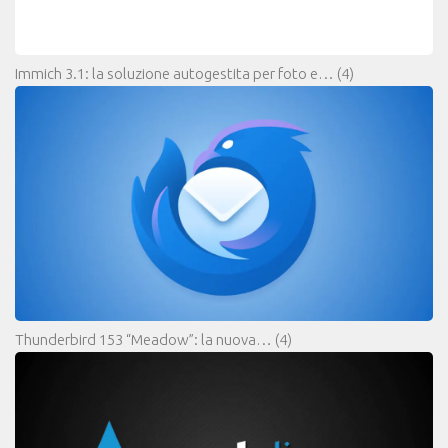
Immich 3.1: la soluzione autogestita per foto e…
(4)
Thunderbird 153 “Meadow”: la nuova…
(4)