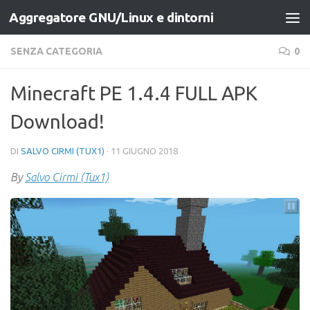
Aggregatore GNU/Linux e dintorni
Salta al contenuto
SENZA CATEGORIA
0
Minecraft PE 1.4.4 FULL APK
Download!
DI
SALVO CIRMI (TUX1)
·
11 GIUGNO 2018
By
Salvo Cirmi (Tux1)