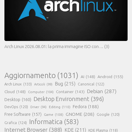
Arch Linux 2026.08.01: la prima immagine ISO con…
(3)
Aggiornamento
(1031)
AI
(148)
Android
(155)
Bug
(215)
Arch Linux
(133)
Canonical
(122)
Articoli
(99)
Debian
(287)
Cloud
(148)
Container
(143)
Computer
(104)
Desktop Environment
(396)
Desktop
(160)
Fedora
(188)
DevOps
(120)
Editing
(110)
Driver
(94)
GNOME
(208)
Free Software
(157)
Google
(120)
Game
(108)
Informatica
(583)
Grafica
(124)
Internet Browser
(388)
KDE
(211)
KDE Plasma
(118)