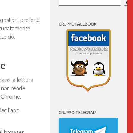
Cer
alibri, preferiti
GRUPPO FACEBOOK
ortunatamente
to ciò.
me
ere la lettura
e non rende
o Chrome.
Mac l’app
GRUPPO TELEGRAM
ul browser