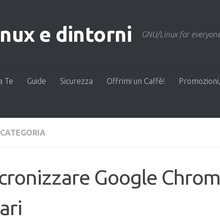
ux e dintorni
GNU/Linux for everyone
a Te
Guide
Sicurezza
Offrimi un Caffè!
Promozioni,
 CATEGORIA
ncronizzare Google Chrom
ari