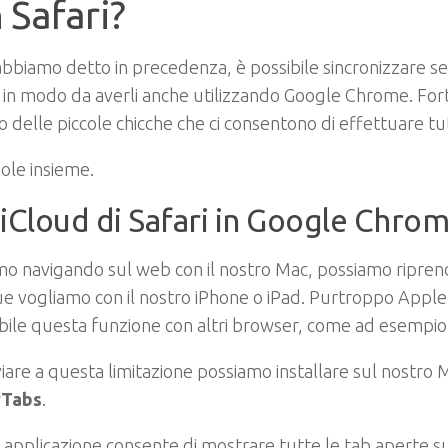
 Safari?
biamo detto in precedenza, è possibile sincronizzare segn
, in modo da averli anche utilizzando Google Chrome. F
o delle piccole chicche che ci consentono di effettuare tut
ole insieme.
iCloud di Safari in Google Chro
mo navigando sul web con il nostro Mac, possiamo riprend
e vogliamo con il nostro iPhone o iPad. Purtroppo Appl
bile questa funzione con altri browser, come ad esempi
iare a questa limitazione possiamo installare sul nostro 
yTabs
.
applicazione consente di mostrare tutte le tab aperte s