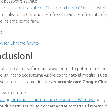
ire password salvate da Chrome in Firefox
Volete trasferi
d salvate da Chrome a Firefox? Grazie a Firefox tutto è p
o insieme come fare.
t
owser
Chrome
firefox
clusioni
bbiamo visto, Safari è un browser molto potente nel mo
 un intero ecosistema Apple coordinato al meglio. Tutta
 soluzioni possiamo riuscire a
sincronizzare Google Chr
re aggiornamento automatico Chrome su Windows
Googl
e di disattivare gli aggiornamenti automatici all’interno 