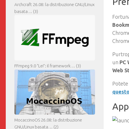
Pref
Archcraft 26.08: la distribuzione GNU/Linux
basata…
(3)
Fortuna
Bookm
Chrome.
Chrom
Purtrop
un
PC 
FFmpeg 9.0 “Lei”: il framework…
(3)
Web S
Potete 
questo
App
MocaccinoOS 26.08: la distribuzione
GNU/Linux basata…
(2)