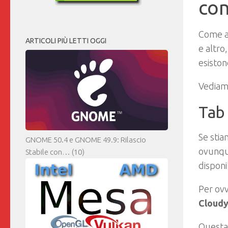
con
Come ab
ARTICOLI PIÙ LETTI OGGI
e altro
esiston
Vediam
Tab 
Se stia
GNOME 50.4 e GNOME 49.9: Rilascio
ovunqu
Stabile con…
(10)
disponi
Per ovv
Cloud
Questa 