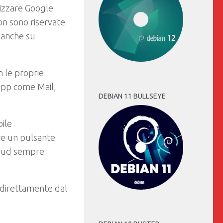
onizzare Google
on sono riservate
e anche su
 le proprie
 app come Mail,
DEBIAN 11 BULLSEYE
bile
e un pulsante
loud sempre
direttamente dal