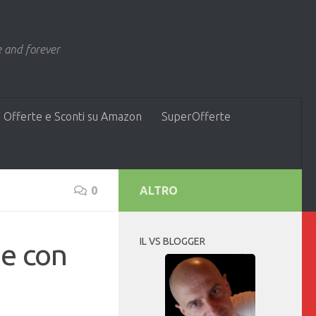
 and forever
 Offerte e Sconti su Amazon
SuperOfferte
0
ALTRO
IL VS BLOGGER
e con