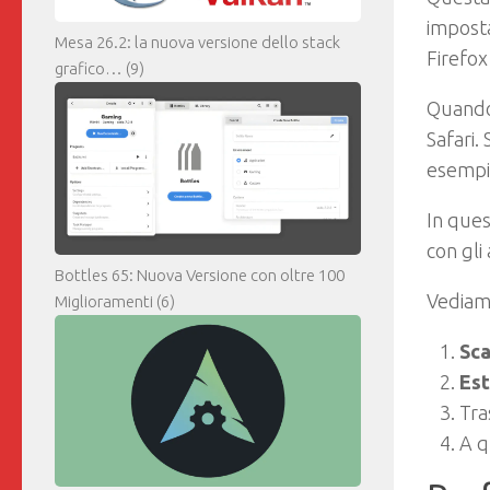
imposta
Mesa 26.2: la nuova versione dello stack
Firefox
grafico…
(9)
Quando 
Safari.
esempi
In que
con gli 
Bottles 65: Nuova Versione con oltre 100
Vediamo
Miglioramenti
(6)
Sca
Es
Tra
A q