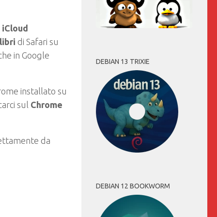
iCloud
ibri
di Safari su
che in Google
DEBIAN 13 TRIXIE
ome installato su
carci sul
Chrome
ettamente da
DEBIAN 12 BOOKWORM