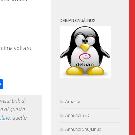
DEBIAN GNU/LINUX
prima volta su
ess
y
int
Condividi
ersi link di
Amazon
e di queste
Annunci BSD
nline
, quelle
Annunci Gnu/Linux