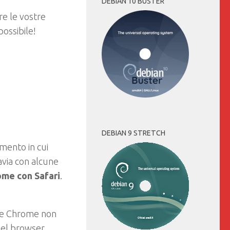
DEBIAN 10 BUSTER
re le vostre
ossibile!
DEBIAN 9 STRETCH
mento in cui
via con alcune
ome con Safari
.
e Chrome non
del browser.