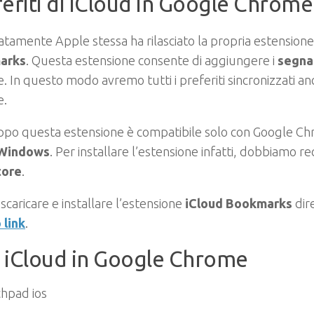
eriti di iCloud in Google Chrome
tamente Apple stessa ha rilasciato la propria estensione
arks
. Questa estensione consente di aggiungere i
segnal
 In questo modo avremo tutti i preferiti sincronizzati an
e.
po questa estensione è compatibile solo con Google Chr
Windows
. Per installare l’estensione infatti, dobbiamo re
tore
.
scaricare e installare l’estensione
iCloud Bookmarks
dir
 link
.
 iCloud in Google Chrome