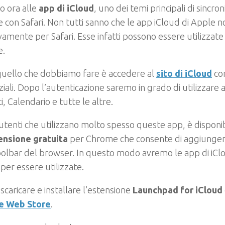
o ora alle
app di iCloud
, uno dei temi principali di sincr
con Safari. Non tutti sanno che le app iCloud di Apple n
vamente per Safari. Esse infatti possono essere utilizzat
e.
quello che dobbiamo fare è accedere al
sito di iCloud
con
iali. Dopo l’autenticazione saremo in grado di utilizzare
i, Calendario e tutte le altre.
 utenti che utilizzano molto spesso queste app, è disponi
ensione gratuita
per Chrome che consente di aggiunger
oolbar del browser. In questo modo avremo le app di iC
per essere utilizzate.
scaricare e installare l’estensione
Launchpad for iCloud
e Web Store
.