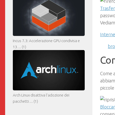
Trasfer
passwor
Vediam
Interne
Incus 7.3: Accelerazione GPU condivisa e
br
13…
(1)
Con
Come a
abbiamo
piccole
Arch Linux disattiva l’adozione dei
pacchetti…
(1)
Blocca
consent