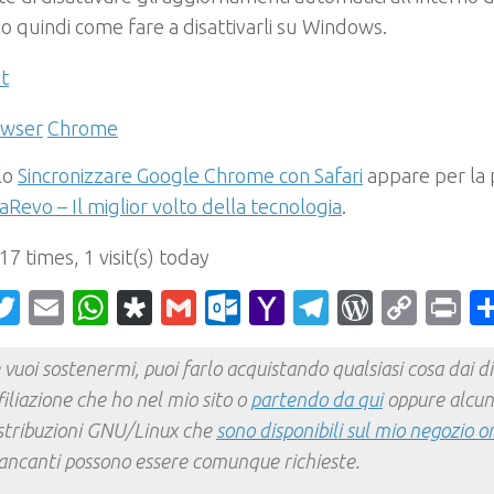
 quindi come fare a disattivarli su Windows.
t
owser
Chrome
olo
Sincronizzare Google Chrome con Safari
appare per la 
Revo – Il miglior volto della tecnologia
.
 17 times, 1 visit(s) today
acebook
Twitter
Email
WhatsApp
Diaspora
Gmail
Outlook.com
Yahoo
Telegram
WordPr
Cop
Pr
Mail
Link
 vuoi sostenermi, puoi farlo acquistando qualsiasi cosa dai div
filiazione che ho nel mio sito o
partendo da qui
oppure alcun
stribuzioni GNU/Linux che
sono disponibili sul mio negozio o
ncanti possono essere comunque richieste.