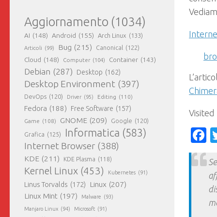
Vediamo
Aggiornamento
(1034)
Interne
AI
(148)
Android
(155)
Arch Linux
(133)
Bug
(215)
Canonical
(122)
Articoli
(99)
br
Cloud
(148)
Container
(143)
Computer
(104)
Debian
(287)
Desktop
(162)
L’artic
Desktop Environment
(397)
Chimera
DevOps
(120)
Editing
(110)
Driver
(95)
Fedora
(188)
Free Software
(157)
Visited
GNOME
(209)
Game
(108)
Google
(120)
F
Informatica
(583)
Grafica
(125)
Internet Browser
(388)
KDE
(211)
KDE Plasma
(118)
Se
Kernel Linux
(453)
Kubernetes
(91)
af
Linux
(207)
Linus Torvalds
(172)
di
Linux Mint
(197)
Malware
(93)
ma
Manjaro Linux
(94)
Microsoft
(91)