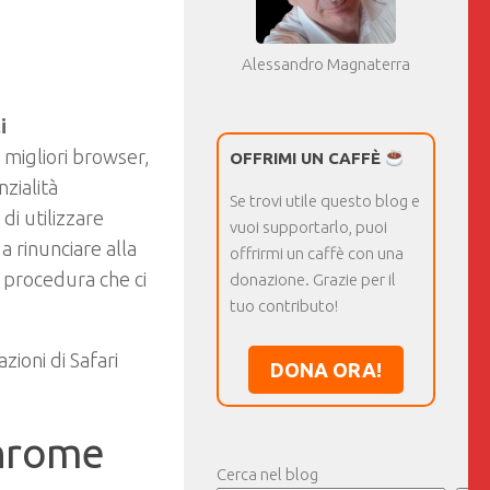
Alessandro Magnaterra
i
 migliori browser,
OFFRIMI UN CAFFÈ
zialità
Se trovi utile questo blog e
di utilizzare
vuoi supportarlo, puoi
a rinunciare alla
offrirmi un caffè con una
a procedura che ci
donazione. Grazie per il
tuo contributo!
zioni di Safari
DONA ORA!
Chrome
Cerca nel blog