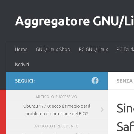
Salta al contenuto
Aggregatore GNU/Lin
Home
GNU/Linux Shop
PC GNU/Linux
PC Fai d
Iscriviti
SEGUICI:
SENZA
ARTICOLO SUCCESSIVO
Si
Ubuntu 17.10: ecco il rimedio per il
problema di corruzione del BIOS
Saf
ARTICOLO PRECEDENTE