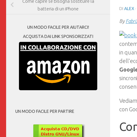
Come capire se bisogna sostituire la
DI
ALEX
·
batteria di un iPhone
By
Fabri
UN MODO FACILE PER AIUTARCI!
ACQUISTA DAI LINK SPONSORIZZATI
contemp
in quan
dell’ec
Googl
sincron
consen
Vediamo
con Go
UN MODO FACILE PER PARTIRE
Com