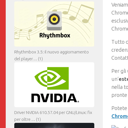
Veniam
Chrome 
esclusi
Chrom
Tutto 
credenz
Rhythmbox 3.5: il nuovo aggiornamento
Contatt
del player…
(1)
Per gli
un’
est
nella t
pronte 
Potete 
Driver NVIDIA 610.57.04 per GNU/Linux: fix
Chrom
per oltre…
(1)