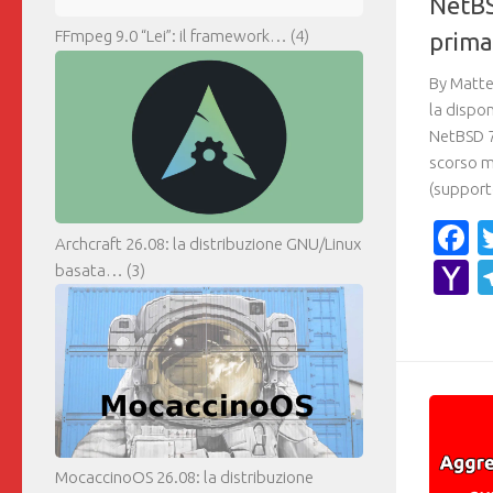
NetBS
FFmpeg 9.0 “Lei”: il framework…
(4)
prima
By Matte
la dispon
NetBSD 7.
scorso m
(supporto
F
Archcraft 26.08: la distribuzione GNU/Linux
Y
basata…
(3)
M
MocaccinoOS 26.08: la distribuzione