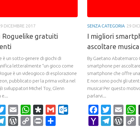
29 DICEMBRE 2017
SENZA CATEGORIA
29 DI
i Roguelike gratuiti
I migliori smart
enti
ascoltare musica
 è un sotto-genere di giochi di
By Gaetano Abatemarco C’
ignifica letteralmente “un gioco come
smartphone per ascoltar
Rogue è un videogioco di esplorazione
smartphone che offre un
eon, pubblicato per la prima volta nel
E non sono pochi gli utent
i sviluppatori Michel Toy, Glenn
musica! Per questo motiv
e...
parlarvi...
acebook
Twitter
Email
WhatsApp
Diaspora
Gmail
Outlook.com
Faceboo
Twitte
Ema
ahoo
Telegram
WordPress
Copy
Print
Condividi
Yahoo
Teleg
Wor
ail
Link
Mail