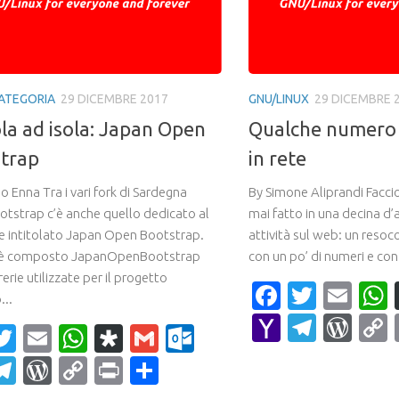
ATEGORIA
29 DICEMBRE 2017
GNU/LINUX
29 DICEMBRE 
ola ad isola: Japan Open
Qualche numero 
trap
in rete
 Enna Tra i vari fork di Sardegna
By Simone Aliprandi Facci
tstrap c’è anche quello dedicato al
mai fatto in una decina d’
 intitolato Japan Open Bootstrap.
attività sul web: un reso
 è composto JapanOpenBootstrap
con un po’ di numeri e con 
brerie utilizzate per il progetto
Faceboo
Twitte
Ema
...
Yahoo
Teleg
Wor
acebook
Twitter
Email
WhatsApp
Diaspora
Gmail
Outlook.com
Mail
ahoo
Telegram
WordPress
Copy
Print
Condividi
ail
Link