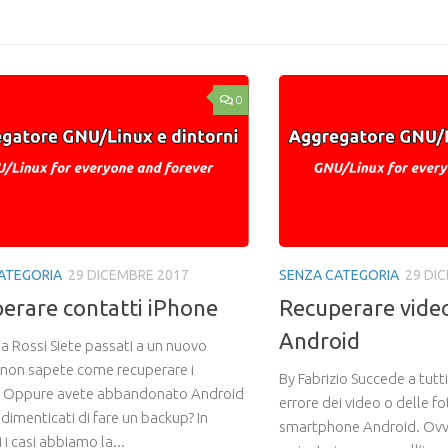
0
ATEGORIA
29 DICEMBRE 2017
SENZA CATEGORIA
29 DI
erare contatti iPhone
Recuperare video
Android
a Rossi Siete passati a un nuovo
 non sapete come recuperare i
By Fabrizio Succede a tutti
? Oppure avete abbandonato Android
errore dei video o delle f
e dimenticati di fare un backup? In
smartphone Android. Ovv
i casi abbiamo la...