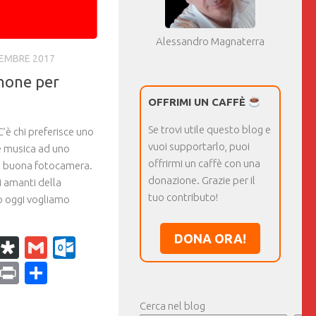
Alessandro Magnaterra
CEMBRE 2017
phone per
OFFRIMI UN CAFFÈ
Se trovi utile questo blog e
è chi preferisce uno
vuoi supportarlo, puoi
e musica ad uno
offrirmi un caffè con una
a buona fotocamera.
donazione. Grazie per il
i amanti della
tuo contributo!
o oggi vogliamo
DONA ORA!
k
r
il
WhatsApp
Diaspora
Gmail
Outlook.com
ram
dPress
Copy
Print
Condividi
Link
Cerca nel blog