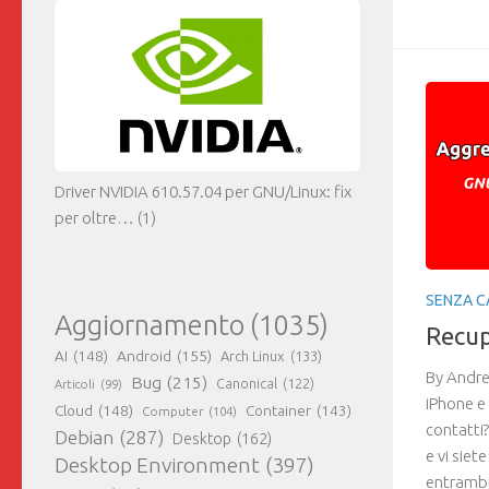
Driver NVIDIA 610.57.04 per GNU/Linux: fix
per oltre…
(1)
SENZA C
Aggiornamento
(1035)
Recup
AI
(148)
Android
(155)
Arch Linux
(133)
By Andre
Bug
(215)
Canonical
(122)
Articoli
(99)
iPhone e
Cloud
(148)
Container
(143)
Computer
(104)
contatti
Debian
(287)
Desktop
(162)
e vi siet
Desktop Environment
(397)
entrambi 