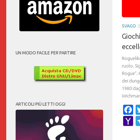
SVAGO
Gioch
eccell
UN MODO FACILE PER PARTIRE
Roguelike
ruolo. S
Rogue”. 
dei dung
1980 dagl
Wichman 
ARTICOLI PIÙ LETTI OGGI
F
Y
M