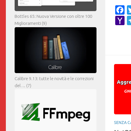
F
Bottles 65: Nuova Versione con oltre 100
Y
Miglioramenti
(9)
M
Calibre 9.13: tutte le novità e le correzioni
del…
(7)
SENZA C