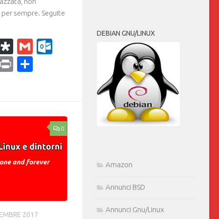
pazzata, non
o per sempre. Seguite
DEBIAN GNU/LINUX
k
r
il
WhatsApp
Diaspora
Gmail
Outlook.com
ram
dPress
Copy
Print
Condividi
Link
0
Amazon
Annunci BSD
Annunci Gnu/Linux
CEMBRE 2017