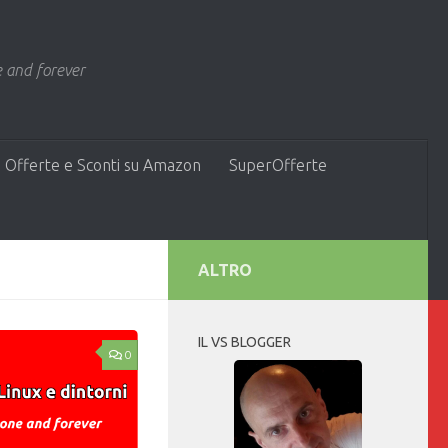
 and forever
 Offerte e Sconti su Amazon
SuperOfferte
ALTRO
IL VS BLOGGER
0