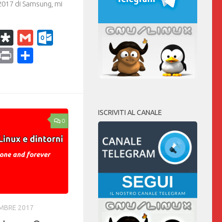
2017 di Samsung, mi
k
r
il
WhatsApp
Diaspora
Gmail
Outlook.com
ram
dPress
Copy
Print
Condividi
Link
ISCRIVITI AL CANALE
0
MBRE 2017