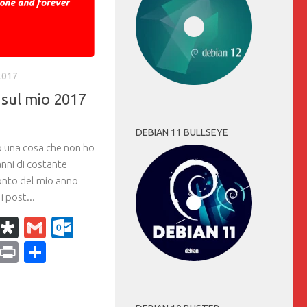
2017
sul mio 2017
DEBIAN 11 BULLSEYE
o una cosa che non ho
anni di costante
conto del mio anno
i post...
k
r
il
WhatsApp
Diaspora
Gmail
Outlook.com
ram
dPress
Copy
Print
Condividi
Link