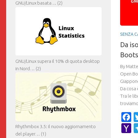
GNU/Linux basata…
(2)
SENZA C
Da is
Boots
GNU/Linux supera il 10% di quota desktop
By Matteo
in Nord…
(2)
Open Boo
Giappone
Da cosa
Tra le li
troviamo
F
Y
Rhythmbox 3.5: il nuovo aggiornamento
del player…
(1)
M