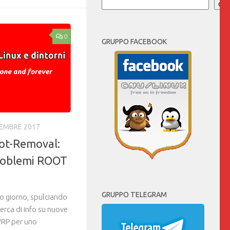
Cer
0
GRUPPO FACEBOOK
CEMBRE 2017
ot-Removal:
problemi ROOT
GRUPPO TELEGRAM
ro giorno, spulciando
icerca di info su nuove
WRP per uno