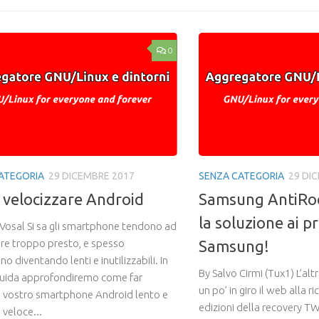
0
ATEGORIA
29 DICEMBRE 2017
SENZA CATEGORIA
29 DI
velocizzare Android
Samsung AntiRo
la soluzione ai 
 Vosal Si sa gli smartphone tendono ad
are troppo presto, e spesso
Samsung!
no diventando lenti e inutilizzabili. In
By Salvo Cirmi (Tux1) L’alt
uida approfondiremo come far
un po’ in giro il web alla r
il vostro smartphone Android lento e
edizioni della recovery T
 veloce...