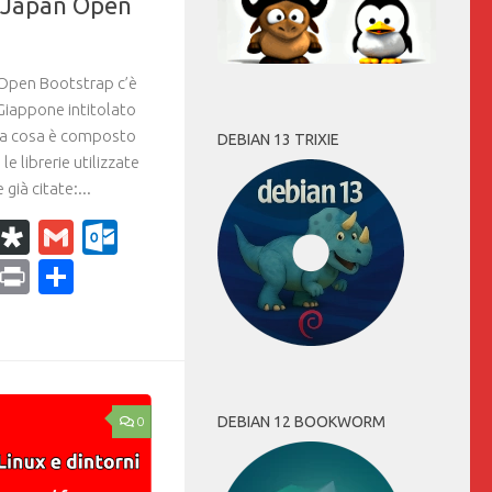
a: Japan Open
a Open Bootstrap c’è
Giappone intitolato
a cosa è composto
DEBIAN 13 TRIXIE
 librerie utilizzate
già citate:...
k
r
il
WhatsApp
Diaspora
Gmail
Outlook.com
ram
dPress
Copy
Print
Condividi
Link
DEBIAN 12 BOOKWORM
0