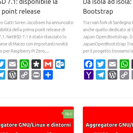
D 7.1: disponibile la
Da isola ad isol
 point release
Bootstrap
o Gatti Soren Jacobsen ha annunciato
Tra i vari fork di Sardegn
ibilità della prima point release di
anche quello dedicato al 
1. NetBSD 7.1 è stato rilasciato lo
Japan Open Bootstrap. D
ese di Marzo con importanti novità
JapanOpenBootstrap Tra le
 per Raspberry Pi Zero,...
per il progetto troviamo le 
acebook
Twitter
Email
WhatsApp
Diaspora
Gmail
Outlook.com
Faceboo
Twitte
Ema
ahoo
Telegram
WordPress
Copy
Print
Condividi
Yahoo
Teleg
Wor
ail
Link
Mail
0