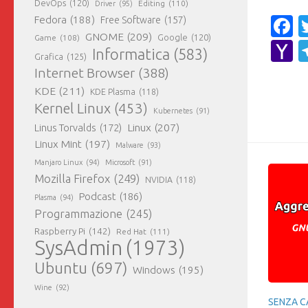
DevOps
(120)
Editing
(110)
Driver
(95)
Fedora
(188)
F
Free Software
(157)
GNOME
(209)
Game
(108)
Google
(120)
Y
Informatica
(583)
Grafica
(125)
M
Internet Browser
(388)
KDE
(211)
KDE Plasma
(118)
Kernel Linux
(453)
Kubernetes
(91)
Linux
(207)
Linus Torvalds
(172)
Linux Mint
(197)
Malware
(93)
Manjaro Linux
(94)
Microsoft
(91)
Mozilla Firefox
(249)
NVIDIA
(118)
Podcast
(186)
Plasma
(94)
Programmazione
(245)
Raspberry Pi
(142)
Red Hat
(111)
SysAdmin
(1973)
Ubuntu
(697)
Windows
(195)
Wine
(92)
SENZA C