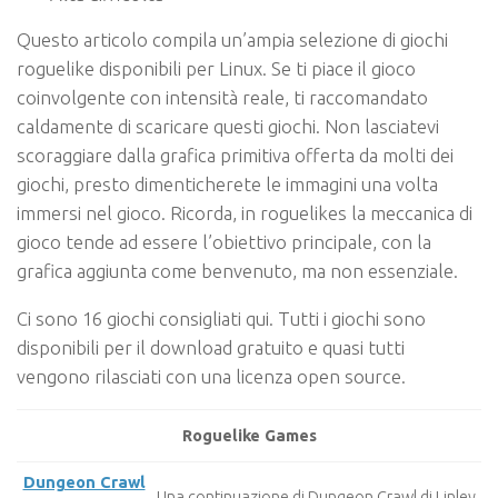
Questo articolo compila un’ampia selezione di giochi
roguelike disponibili per Linux. Se ti piace il gioco
coinvolgente con intensità reale, ti raccomandato
caldamente di scaricare questi giochi. Non lasciatevi
scoraggiare dalla grafica primitiva offerta da molti dei
giochi, presto dimenticherete le immagini una volta
immersi nel gioco. Ricorda, in roguelikes la meccanica di
gioco tende ad essere l’obiettivo principale, con la
grafica aggiunta come benvenuto, ma non essenziale.
Ci sono 16 giochi consigliati qui. Tutti i giochi sono
disponibili per il download gratuito e quasi tutti
vengono rilasciati con una licenza open source.
Roguelike Games
Dungeon Crawl
Una continuazione di Dungeon Crawl di Linley