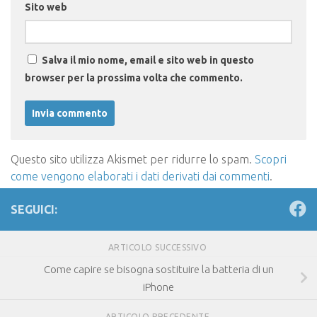
Sito web
Salva il mio nome, email e sito web in questo
browser per la prossima volta che commento.
Questo sito utilizza Akismet per ridurre lo spam.
Scopri
come vengono elaborati i dati derivati dai commenti
.
SEGUICI:
ARTICOLO SUCCESSIVO
Come capire se bisogna sostituire la batteria di un
iPhone
ARTICOLO PRECEDENTE