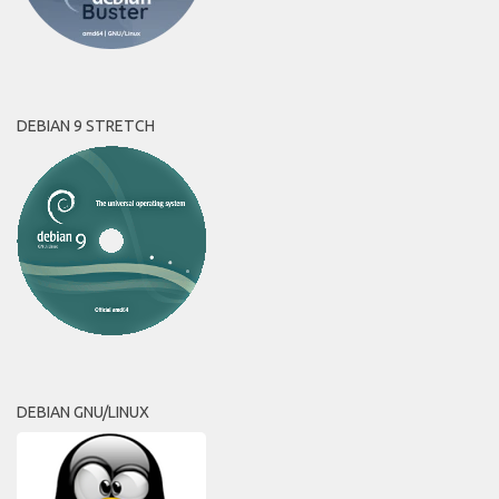
DEBIAN 9 STRETCH
DEBIAN GNU/LINUX