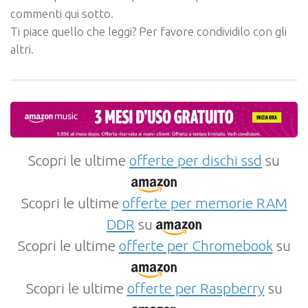
commenti qui sotto.
Ti piace quello che leggi? Per favore condividilo con gli
altri.
Scopri le ultime
offerte per dischi ssd
su
Scopri le ultime
offerte per memorie RAM
DDR
su
Scopri le ultime
offerte per Chromebook
su
Scopri le ultime
offerte per Raspberry
su