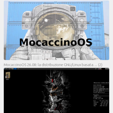
MocaccinoOS 26.08: la distribuzione GNU/Linux basata…
(2)