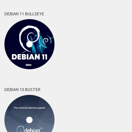
DEBIAN 11 BULLSEYE
DEBIAN 10 BUSTER