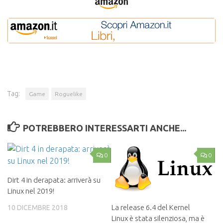
Tag:
Game
Roguelike
POTREBBERO INTERESSARTI ANCHE...
0
0
Dirt 4 in derapata: arriverà su
Linux nel 2019!
La release 6.4 del Kernel
10 DICEMBRE 2018
Linux è stata silenziosa, ma è