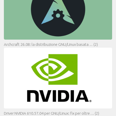
Archcraft 26.08: la distribuzione GNU/Linux basata…
(2)
Driver NVIDIA 610.57.04 per GNU/Linux: fix per oltre…
(2)