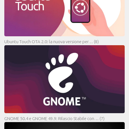
Ubuntu Touch OTA 2.0: la nuova versione per…
(8)
GNOME 50.4 e GNOME 49.9: Rilascio Stabile con…
(7)