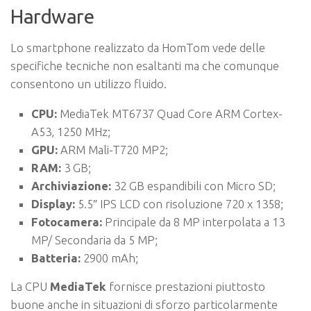
Hardware
Lo smartphone realizzato da HomTom vede delle
specifiche tecniche non esaltanti ma che comunque
consentono un utilizzo fluido.
CPU:
MediaTek MT6737 Quad Core ARM Cortex-
A53, 1250 MHz;
GPU:
ARM Mali-T720 MP2;
RAM:
3 GB;
Archiviazione:
32 GB espandibili con Micro SD;
Display:
5.5″ IPS LCD con risoluzione 720 x 1358;
Fotocamera:
Principale da 8 MP interpolata a 13
MP/ Secondaria da 5 MP;
Batteria:
2900 mAh;
La CPU
MediaTek
fornisce prestazioni piuttosto
buone anche in situazioni di sforzo particolarmente