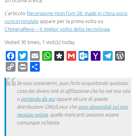
un’ottima scelta.
L’articolo
Recensione HomTom S8: made in china poco
concorrenziale
appare per la prima volta su
ChimeraRevo – Il miglior volto della tecnologia
.
Visited 30 times, 1 visit(s) today
Facebook
Twitter
Email
WhatsApp
Diaspora
Gmail
Outlook.c
Yahoo
Tele
Wo
Mail
Copy
Print
Condividi
Link
Se vuoi sostenermi, puoi farlo acquistando qualsiasi
cosa dai diversi link di affiliazione che ho nel mio sito
o
partendo da qui
oppure alcune di queste
distribuzioni GNU/Linux che
sono disponibili sul mio
negozio online
, quelle mancanti possono essere
comunque richieste.