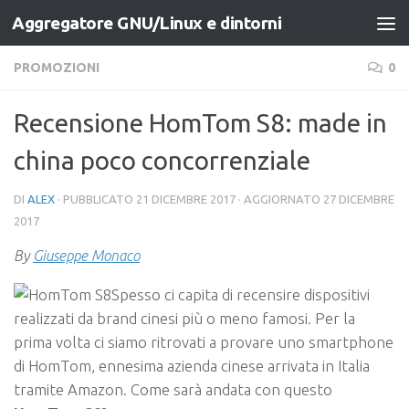
Aggregatore GNU/Linux e dintorni
Salta al contenuto
PROMOZIONI
0
Recensione HomTom S8: made in
china poco concorrenziale
DI
ALEX
· PUBBLICATO
21 DICEMBRE 2017
· AGGIORNATO
27 DICEMBRE
2017
By
Giuseppe Monaco
Spesso ci capita di recensire dispositivi
realizzati da brand cinesi più o meno famosi. Per la
prima volta ci siamo ritrovati a provare uno smartphone
di HomTom, ennesima azienda cinese arrivata in Italia
tramite Amazon. Come sarà andata con questo