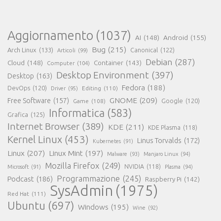
Aggiornamento
(1037)
AI
(148)
Android
(155)
Bug
(215)
Arch Linux
(133)
Canonical
(122)
Articoli
(99)
Debian
(287)
Cloud
(148)
Container
(143)
Computer
(104)
Desktop Environment
(397)
Desktop
(163)
Fedora
(188)
DevOps
(120)
Editing
(110)
Driver
(95)
GNOME
(209)
Free Software
(157)
Game
(108)
Google
(120)
Informatica
(583)
Grafica
(125)
Internet Browser
(389)
KDE
(211)
KDE Plasma
(118)
Kernel Linux
(453)
Linus Torvalds
(172)
Kubernetes
(91)
Linux
(207)
Linux Mint
(197)
Malware
(93)
Manjaro Linux
(94)
Mozilla Firefox
(249)
NVIDIA
(118)
Microsoft
(91)
Plasma
(94)
Programmazione
(245)
Podcast
(186)
Raspberry Pi
(142)
SysAdmin
(1975)
Red Hat
(111)
Ubuntu
(697)
Windows
(195)
Wine
(92)