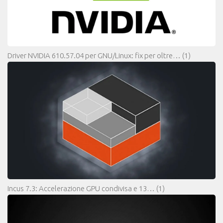
Driver NVIDIA 610.57.04 per GNU/Linux: fix per oltre…
(1)
Incus 7.3: Accelerazione GPU condivisa e 13…
(1)