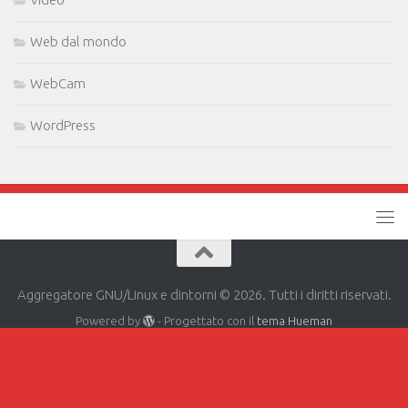
Web dal mondo
WebCam
WordPress
Aggregatore GNU/Linux e dintorni © 2026. Tutti i diritti riservati.
Powered by
- Progettato con il
tema Hueman