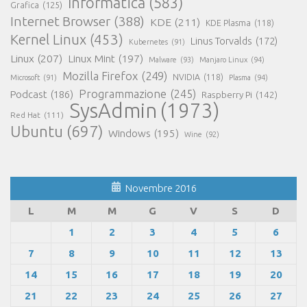
Informatica
(583)
Grafica
(125)
Internet Browser
(388)
KDE
(211)
KDE Plasma
(118)
Kernel Linux
(453)
Linus Torvalds
(172)
Kubernetes
(91)
Linux
(207)
Linux Mint
(197)
Malware
(93)
Manjaro Linux
(94)
Mozilla Firefox
(249)
NVIDIA
(118)
Microsoft
(91)
Plasma
(94)
Programmazione
(245)
Podcast
(186)
Raspberry Pi
(142)
SysAdmin
(1973)
Red Hat
(111)
Ubuntu
(697)
Windows
(195)
Wine
(92)
Novembre 2016
L
M
M
G
V
S
D
1
2
3
4
5
6
7
8
9
10
11
12
13
14
15
16
17
18
19
20
21
22
23
24
25
26
27