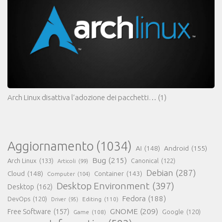
Arch Linux disattiva l’adozione dei pacchetti…
(1)
Aggiornamento
(1034)
AI
(148)
Android
(155)
Bug
(215)
Arch Linux
(133)
Canonical
(122)
Articoli
(99)
Debian
(287)
Cloud
(148)
Container
(143)
Computer
(104)
Desktop Environment
(397)
Desktop
(162)
Fedora
(188)
DevOps
(120)
Editing
(110)
Driver
(95)
GNOME
(209)
Free Software
(157)
Game
(108)
Google
(120)