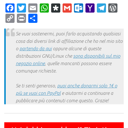
Facebook
Twitter
Email
WhatsApp
Diaspora
Gmail
Outlook.c
Yahoo
Tele
Wo
Mail
Copy
Print
Condividi
Link
Se vuoi sostenermi, puoi farlo acquistando qualsiasi
cosa dai diversi link di affiliazione che ho nel mio sito
o
partendo da qui
oppure alcune di queste
distribuzioni GNU/Linux che
sono disponibili sul mio
negozio online
, quelle mancanti possono essere
comunque richieste.
Se ti senti generoso,
puoi anche donarmi solo 1€ o
più se vuoi con PayPal
e aiutarmi a continuare a
pubblicare più contenuti come questo. Grazie!