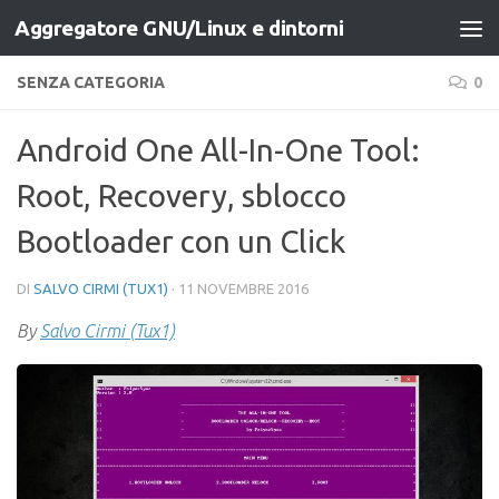
Aggregatore GNU/Linux e dintorni
Salta al contenuto
SENZA CATEGORIA
0
Android One All-In-One Tool:
Root, Recovery, sblocco
Bootloader con un Click
DI
SALVO CIRMI (TUX1)
·
11 NOVEMBRE 2016
By
Salvo Cirmi (Tux1)