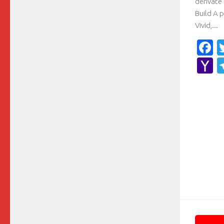
derivate 
Build A p
Vivid,...
F
Y
M