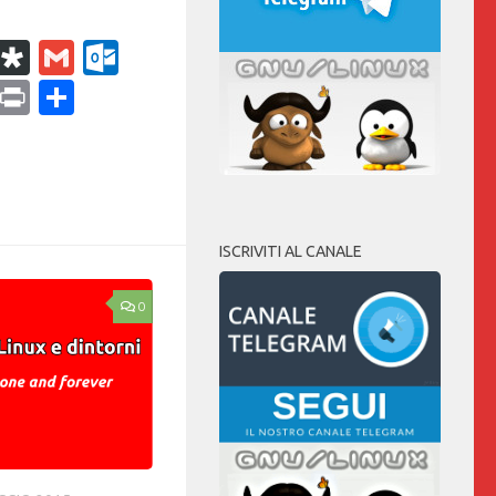
k
r
il
WhatsApp
Diaspora
Gmail
Outlook.com
ram
dPress
Copy
Print
Condividi
Link
ISCRIVITI AL CANALE
0