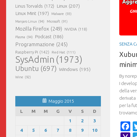
Linux
(207)
Linus Torvalds
(172)
Linux Mint
(197)
Malware
(93)
Manjaro Linux
(94)
Microsoft
(91)
Mozilla Firefox
(249)
NVIDIA
(118)
Podcast
(186)
Plasma
(94)
Programmazione
(245)
SENZA C
Raspberry Pi
(142)
Red Hat
(111)
Xubun
SysAdmin
(1973)
minim
Ubuntu
(697)
Windows
(195)
By norep
Wine
(92)
I develo
della ve
derivata 
Maggio 2015
per la fu
L
M
M
G
V
S
D
troviamo 
1
2
3
F
4
5
6
7
8
9
10