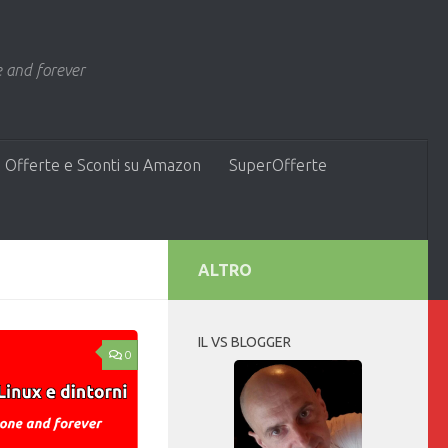
 and forever
 Offerte e Sconti su Amazon
SuperOfferte
ALTRO
IL VS BLOGGER
0