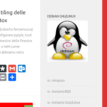
figurare pytyle, tool
 finestre delle finestre
de o WM come
DEBIAN GNU/LINUX
i abbiamo visto
k
r
il
WhatsApp
Diaspora
Gmail
Outlook.com
ram
dPress
Copy
Print
Condividi
Link
0
Amazon
Annunci BSD
Annunci Gnu/Linux