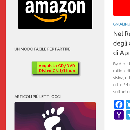
GNU/LIN
Nel R
degli 
UN MODO FACILE PER PARTIRE
di Apr
By Alber
milioni d
visiva, u
oltre 54 
soltanto 
ARTICOLI PIÙ LETTI OGGI
F
Y
M