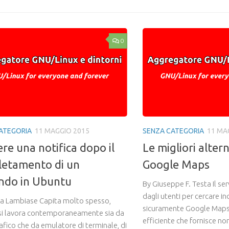
0
ATEGORIA
11 MAGGIO 2015
SENZA CATEGORIA
11 MA
ere una notifica dopo il
Le migliori alter
etamento di un
Google Maps
ndo in Ubuntu
By Giuseppe F. Testa Il serv
dagli utenti per cercare in
ca Lambiase Capita molto spesso,
sicuramente Google Maps, 
i lavora contemporaneamente sia da
efficiente che fornisce non
afico che da emulatore di terminale, di