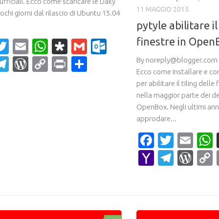
ufficiali. Ecco come scaricare le Daily
Ecco come installare e con
ochi giorni dal rilascio di Ubuntu 15.04
per abilitare il tiling delle
nella maggior parte dei 
acebook
Twitter
Email
WhatsApp
Diaspora
Gmail
Outlook.com
OpenBox. Negli ultimi ann
approdare...
ahoo
Telegram
WordPress
Copy
Print
Condividi
Faceboo
Twitte
Ema
ail
Link
Yahoo
Teleg
Wor
Mail
0