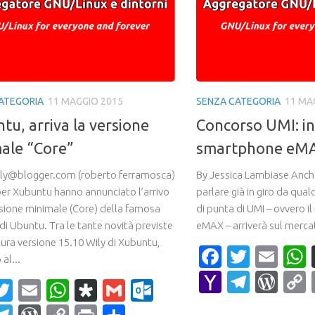
ATEGORIA
11 MAGGIO 2015
SENZA CATEGORIA
11 MA
tu, arriva la versione
Concorso UMI: in 
ale “Core”
smartphone eM
ly@blogger.com (roberto ferramosca)
By Jessica Lambiase Anch
per Xubuntu hanno annunciato l’arrivo
parlare già in giro da qualc
rsione minimale (Core) della famosa
di punta di UMI – ovvero 
di Ubuntu. Tra le tante novità previste
eMAX – arriverà sul mercat
tura versione 15.10 Wily di Xubuntu,
Faceboo
Twitte
Ema
al...
Yahoo
Teleg
Wor
acebook
Twitter
Email
WhatsApp
Diaspora
Gmail
Outlook.com
Mail