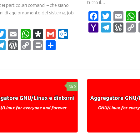
tutto il...
dei particolari comandi – che siano
ni di aggiornamento del sistema, job
Faceboo
Twitte
Ema
Yahoo
Teleg
Wor
acebook
Twitter
Email
WhatsApp
Diaspora
Gmail
Outlook.com
Mail
ahoo
Telegram
WordPress
Copy
Print
Condividi
ail
Link
0