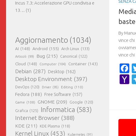
SENZA C
Incus 7.3: Accelerazione GPU condivisa e
13…
(1)
Media
baste
By Manuel
Aggiornamento
(1034)
vince chi
ovviamen
AI
(148)
Android
(155)
Arch Linux
(133)
vince chi
Bug
(215)
Canonical
(122)
Articoli
(99)
Cloud
(148)
Container
(143)
Computer
(104)
F
Debian
(287)
Desktop
(162)
Y
Desktop Environment
(397)
M
DevOps
(120)
Editing
(110)
Driver
(95)
Fedora
(188)
Free Software
(157)
GNOME
(209)
Game
(108)
Google
(120)
Informatica
(583)
Grafica
(125)
Internet Browser
(388)
KDE
(211)
KDE Plasma
(118)
Kernel Linux
(453)
Kubernetes
(91)