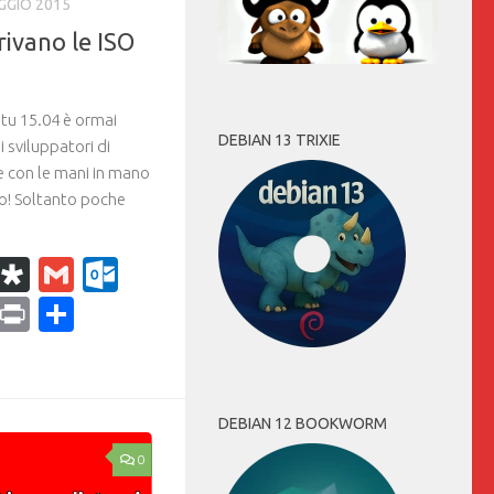
GGIO 2015
rivano le ISO
tu 15.04 è ormai
DEBIAN 13 TRIXIE
 sviluppatori di
e con le mani in mano
o! Soltanto poche
k
r
il
WhatsApp
Diaspora
Gmail
Outlook.com
ram
dPress
Copy
Print
Condividi
Link
DEBIAN 12 BOOKWORM
0