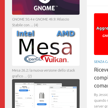
GNOME 50.4 e GNOME 49.9: Rilascio
Stabile con…
(4)
SENZA C
Ricev
Mesa 26.2: la nuova versione dello stack
grafico…
(2)
compl
coma
By Jessi
quando s
server gr