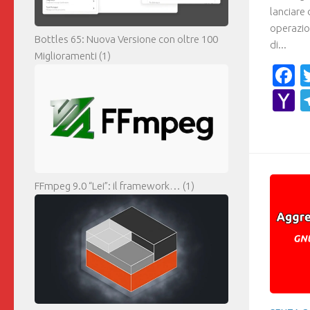
lanciare 
operazio
Bottles 65: Nuova Versione con oltre 100
di...
Miglioramenti
(1)
F
Y
M
FFmpeg 9.0 “Lei”: il framework…
(1)