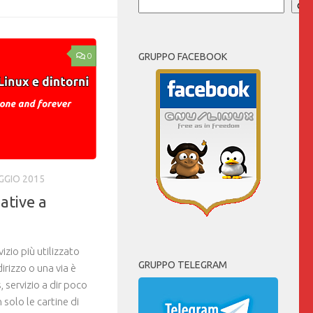
Cer
0
GRUPPO FACEBOOK
GGIO 2015
native a
izio più utilizzato
GRUPPO TELEGRAM
dirizzo o una via è
servizio a dir poco
 solo le cartine di