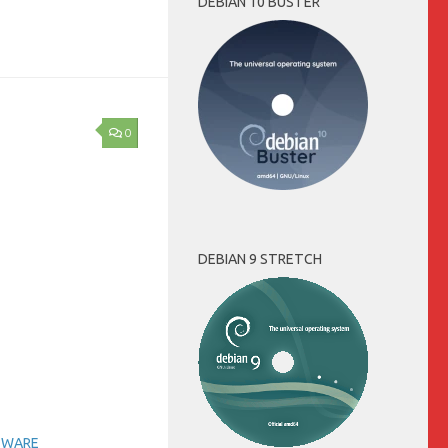
DEBIAN 10 BUSTER
0
DEBIAN 9 STRETCH
TWARE
 tiling delle
Box
(roberto ferramosca)