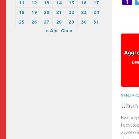
Y
11
12
13
14
15
16
17
M
18
19
20
21
22
23
24
25
26
27
28
29
30
31
« Apr
Giu »
SENZA C
Ubunt
By norep
I develo
avviato l