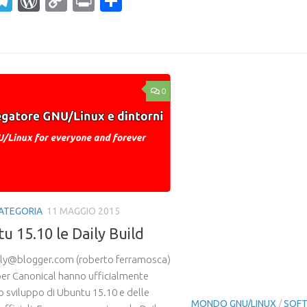
ahoo
Telegram
WordPress
Copy
Print
Condividi
ail
Link
0
ATEGORIA
11 MAGGIO 2015
MONDO GNU/LINUX
/
SOF
u 15.10 le Daily Build
11 MAGGIO 2015
pytyle abilitare il
ly@blogger.com (roberto ferramosca)
finestre in Open
per Canonical hanno ufficialmente
o sviluppo di Ubuntu 15.10 e delle
By noreply@blogger.com 