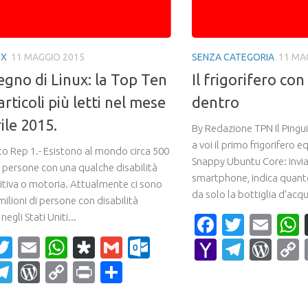
UX
11 MAGGIO 2015
SENZA CATEGORIA
11 MA
egno di Linux: la Top Ten
Il frigorifero co
articoli più letti nel mese
dentro
ile 2015.
By Redazione TPN Il Pingui
a voi il primo frigorifero 
to Rep 1.- Esistono al mondo circa 500
Snappy Ubuntu Core: invia
i persone con una qualche disabilità
smartphone, indica quanto
ditiva o motoria. Attualmente ci sono
da solo la bottiglia d’acqu
milioni di persone con disabilità
negli Stati Uniti...
Faceboo
Twitte
Ema
acebook
Twitter
Email
WhatsApp
Diaspora
Gmail
Outlook.com
Yahoo
Teleg
Wor
Mail
ahoo
Telegram
WordPress
Copy
Print
Condividi
ail
Link