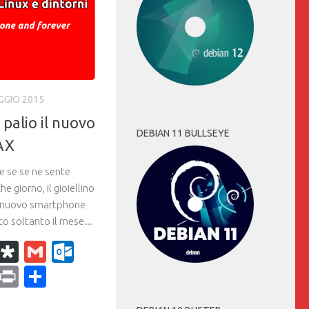
GGIO 2015
palio il nuovo
DEBIAN 11 BULLSEYE
AX
e se se ne sente
he giorno, il gioiellino
il nuovo smartphone
o soltanto il mese...
k
r
il
WhatsApp
Diaspora
Gmail
Outlook.com
ram
dPress
Copy
Print
Condividi
Link