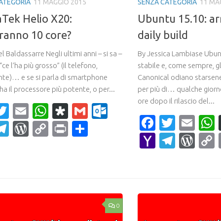
ATEGORIA
11 MAGGIO 2015
SENZA CATEGORIA
11 MA
Tek Helio X20:
Ubuntu 15.10: ar
ranno 10 core?
daily build
 Baldassarre Negli ultimi anni – si sa –
By Jessica Lambiase Ubun
 “ce l’ha più grosso” (il telefono,
stabile e, come sempre, gli
te)… e se si parla di smartphone
Canonical odiano starsen
 ha il processore più potente, o per...
per più di… qualche giorn
ore dopo il rilascio del...
acebook
Twitter
Email
WhatsApp
Diaspora
Gmail
Outlook.com
Faceboo
Twitte
Ema
ahoo
Telegram
WordPress
Copy
Print
Condividi
Yahoo
Teleg
Wor
ail
Link
Mail
0