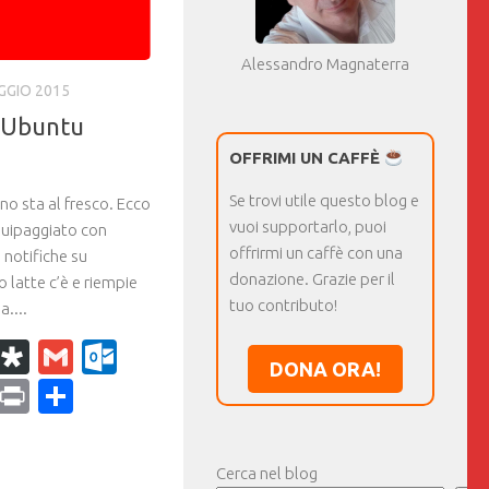
Alessandro Magnaterra
GGIO 2015
n Ubuntu
OFFRIMI UN CAFFÈ
Se trovi utile questo blog e
no sta al fresco. Ecco
vuoi supportarlo, puoi
equipaggiato con
offrirmi un caffè con una
 notifiche su
donazione. Grazie per il
 latte c’è e riempie
tuo contributo!
a....
k
r
il
WhatsApp
Diaspora
Gmail
Outlook.com
DONA ORA!
ram
dPress
Copy
Print
Condividi
Link
Cerca nel blog