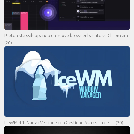
Proton sta sviluppando un nuovo browser basato su Chromium
(20)
IceWM 4.1: Nuova Versione con Gestione Avanzata del…
(20)