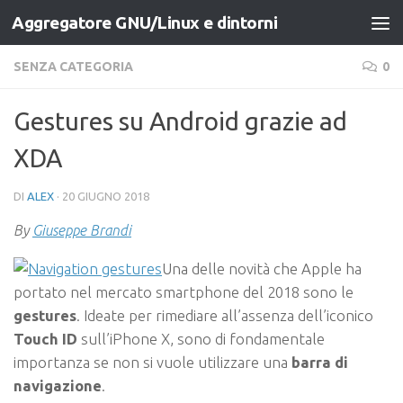
Aggregatore GNU/Linux e dintorni
Salta al contenuto
SENZA CATEGORIA
0
Gestures su Android grazie ad
XDA
DI
ALEX
·
20 GIUGNO 2018
By
Giuseppe Brandi
Una delle novità che Apple ha
portato nel mercato smartphone del 2018 sono le
gestures
. Ideate per rimediare all’assenza dell’iconico
Touch ID
sull’iPhone X, sono di fondamentale
importanza se non si vuole utilizzare una
barra di
navigazione
.