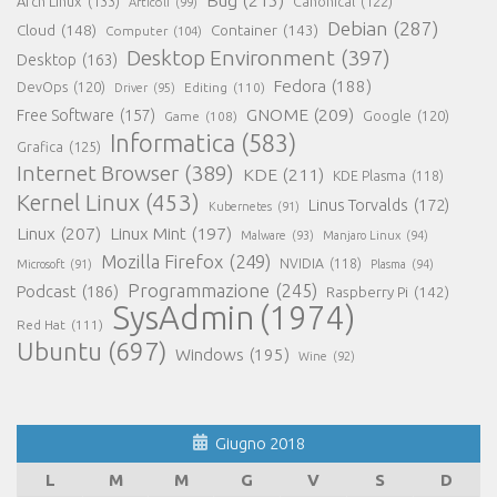
Bug
(215)
Arch Linux
(133)
Canonical
(122)
Articoli
(99)
Debian
(287)
Cloud
(148)
Container
(143)
Computer
(104)
Desktop Environment
(397)
Desktop
(163)
Fedora
(188)
DevOps
(120)
Editing
(110)
Driver
(95)
GNOME
(209)
Free Software
(157)
Game
(108)
Google
(120)
Informatica
(583)
Grafica
(125)
Internet Browser
(389)
KDE
(211)
KDE Plasma
(118)
Kernel Linux
(453)
Linus Torvalds
(172)
Kubernetes
(91)
Linux
(207)
Linux Mint
(197)
Malware
(93)
Manjaro Linux
(94)
Mozilla Firefox
(249)
NVIDIA
(118)
Microsoft
(91)
Plasma
(94)
Programmazione
(245)
Podcast
(186)
Raspberry Pi
(142)
SysAdmin
(1974)
Red Hat
(111)
Ubuntu
(697)
Windows
(195)
Wine
(92)
Giugno 2018
L
M
M
G
V
S
D