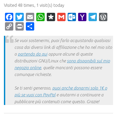
Visited 48 times, 1 visit(s) today
Facebook
Twitter
Email
WhatsApp
Diaspora
Gmail
Outlook.c
Yahoo
Tele
Wo
Mail
Copy
Print
Condividi
Link
Se vuoi sostenermi, puoi farlo acquistando qualsiasi
cosa dai diversi link di affiliazione che ho nel mio sito
o
partendo da qui
oppure alcune di queste
distribuzioni GNU/Linux che
sono disponibili sul mio
negozio online
, quelle mancanti possono essere
comunque richieste.
Se ti senti generoso,
puoi anche donarmi solo 1€ o
più se vuoi con PayPal
e aiutarmi a continuare a
pubblicare più contenuti come questo. Grazie!