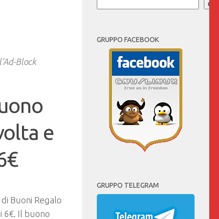
Cer
GRUPPO FACEBOOK
 l’Ad-Block
Buono
volta e
6€
GRUPPO TELEGRAM
 di Buoni Regalo
 6€. Il buono