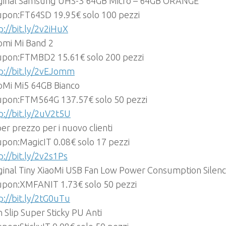
ginal Samsung UHS-3 64GB Micro – 64GB ORANGE
pon:FT64SD 19.95€ solo 100 pezzi
p://bit.ly/2v2iHuX
omi Mi Band 2
pon:FTMBD2 15.61€ solo 200 pezzi
p://bit.ly/2vEJomm
oMi Mi5 64GB Bianco
pon:FTM564G 137.57€ solo 50 pezzi
p://bit.ly/2uV2t5U
er prezzo per i nuovo clienti
pon:MagicIT 0.08€ solo 17 pezzi
p://bit.ly/2v2s1Ps
ginal Tiny XiaoMi USB Fan Low Power Consumption Silen
pon:XMFANIT 1.73€ solo 50 pezzi
p://bit.ly/2tG0uTu
 Slip Super Sticky PU Anti