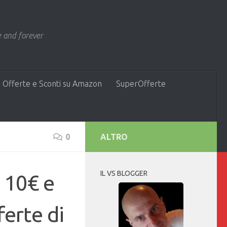
 and forever
 Offerte e Sconti su Amazon
SuperOfferte
0
ALTRO
IL VS BLOGGER
 10€ e
ferte di