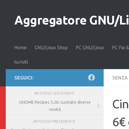
Salta al contenuto
Aggregatore GNU/Lin
Home
GNU/Linux Shop
PC GNU/Linux
PC Fai d
Iscriviti
SEGUICI:
SENZA
ARTICOLO SUCCESSIVO
Cin
GNOME Recipes 3.26: cucinate diverse
novità
6€ 
ARTICOLO PRECEDENTE