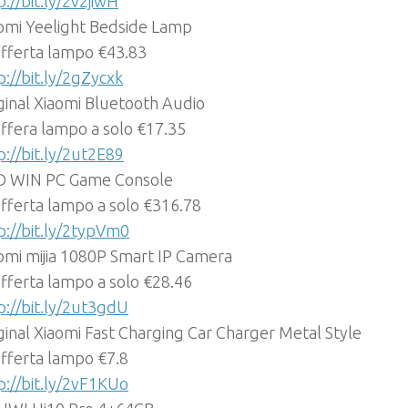
p://bit.ly/2v2jiwH
omi Yeelight Bedside Lamp
offerta lampo €43.83
p://bit.ly/2gZycxk
ginal Xiaomi Bluetooth Audio
offera lampo a solo €17.35
p://bit.ly/2ut2E89
D WIN PC Game Console
offerta lampo a solo €316.78
p://bit.ly/2typVm0
omi mijia 1080P Smart IP Camera
offerta lampo a solo €28.46
p://bit.ly/2ut3gdU
ginal Xiaomi Fast Charging Car Charger Metal Style
offerta lampo €7.8
p://bit.ly/2vF1KUo