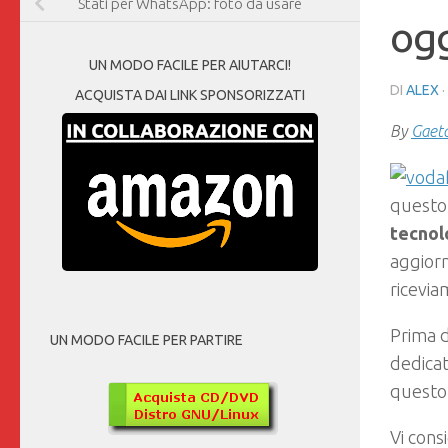
Stati per WhatsApp: foto da usare
ogg
UN MODO FACILE PER AIUTARCI!
DI
ALEX
·
ACQUISTA DAI LINK SPONSORIZZATI
By
Gaet
questo 
tecnol
aggiorn
ricevia
Prima 
UN MODO FACILE PER PARTIRE
dedicat
questo 
Vi cons