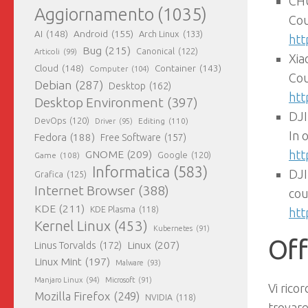
CH
Aggiornamento
(1035)
Cou
AI
(148)
Android
(155)
Arch Linux
(133)
htt
Bug
(215)
Canonical
(122)
Articoli
(99)
Xia
Cloud
(148)
Container
(143)
Computer
(104)
Cou
Debian
(287)
Desktop
(162)
htt
Desktop Environment
(397)
DJI
DevOps
(120)
Editing
(110)
Driver
(95)
In 
Fedora
(188)
Free Software
(157)
GNOME
(209)
htt
Game
(108)
Google
(120)
Informatica
(583)
DJI
Grafica
(125)
Internet Browser
(388)
cou
KDE
(211)
KDE Plasma
(118)
htt
Kernel Linux
(453)
Kubernetes
(91)
Off
Linux
(207)
Linus Torvalds
(172)
Linux Mint
(197)
Malware
(93)
Manjaro Linux
(94)
Microsoft
(91)
Vi ricor
Mozilla Firefox
(249)
NVIDIA
(118)
trovar