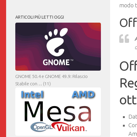
modo ta
ARTICOLI PIÙ LETTI OGGI
Of
a
Of
GNOME 50.4 e GNOME 49.9: Rilascio
Reg
Stabile con…
(11)
ott
Dat
Com
Ama