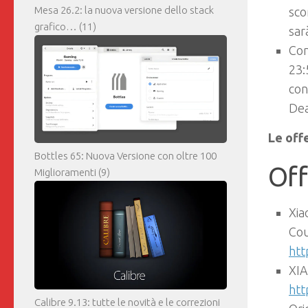
Mesa 26.2: la nuova versione dello stack
sco
grafico…
(11)
sar
Com
23:
con
Dea
Le off
Bottles 65: Nuova Versione con oltre 100
Off
Miglioramenti
(9)
Xia
Cou
htt
XIA
htt
Calibre 9.13: tutte le novità e le correzioni