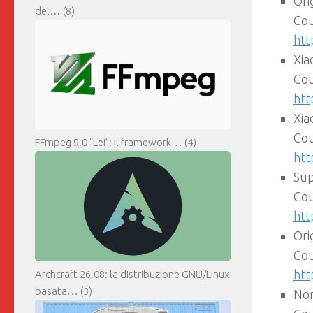
Ori
del…
(8)
Cou
htt
Xia
Cou
htt
Xia
Cou
FFmpeg 9.0 “Lei”: il framework…
(4)
htt
Sup
Cou
htt
Ori
Cou
htt
Archcraft 26.08: la distribuzione GNU/Linux
basata…
(3)
Non