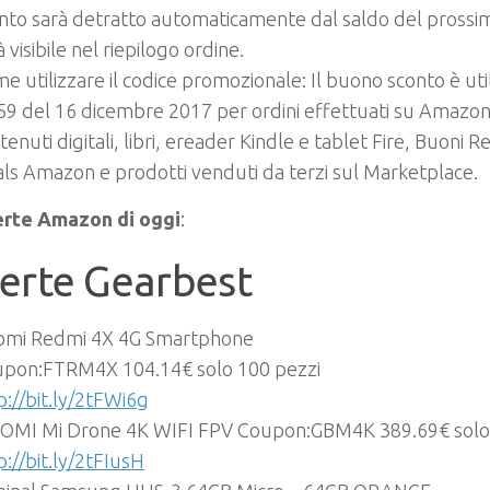
nto sarà detratto automaticamente dal saldo del prossim
à visibile nel riepilogo ordine.
e utilizzare il codice promozionale: Il buono sconto è util
59 del 16 dicembre 2017 per ordini effettuati su Amazon.i
tenuti digitali, libri, ereader Kindle e tablet Fire, Buoni
ls Amazon e prodotti venduti da terzi sul Marketplace.
erte Amazon di oggi
:
erte Gearbest
omi Redmi 4X 4G Smartphone
pon:FTRM4X 104.14€ solo 100 pezzi
p://bit.ly/2tFWi6g
OMI Mi Drone 4K WIFI FPV Coupon:GBM4K 389.69€ solo 
p://bit.ly/2tFIusH