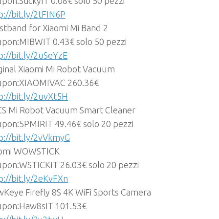
pon:StickyIT 0.08€ solo 50 pezzi
p://bit.ly/2tFIN6P
stband for Xiaomi Mi Band 2
pon:MIBWIT 0.43€ solo 50 pezzi
p://bit.ly/2uSeYzE
ginal Xiaomi Mi Robot Vacuum
upon:XIAOMIVAC 260.36€
p://bit.ly/2uvXt5H
S Mi Robot Vacuum Smart Cleaner
pon:5PMIRIT 49.46€ solo 20 pezzi
p://bit.ly/2vVkmyG
aomi WOWSTICK
pon:WSTICKIT 26.03€ solo 20 pezzi
p://bit.ly/2eKvFXn
Keye Firefly 8S 4K WiFi Sports Camera
pon:Haw8sIT 101.53€