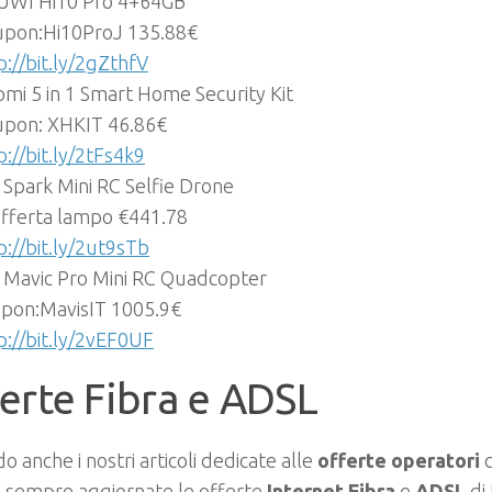
UWI Hi10 Pro 4+64GB
pon:Hi10ProJ 135.88€
p://bit.ly/2gZthfV
omi 5 in 1 Smart Home Security Kit
pon: XHKIT 46.86€
p://bit.ly/2tFs4k9
 Spark Mini RC Selfie Drone
offerta lampo €441.78
p://bit.ly/2ut9sTb
 Mavic Pro Mini RC Quadcopter
pon:MavisIT 1005.9€
p://bit.ly/2vEF0UF
erte Fibra e ADSL
do anche i nostri articoli dedicate alle
offerte operatori
e sempre aggiornate le offerte
Internet Fibra
e
ADSL
di