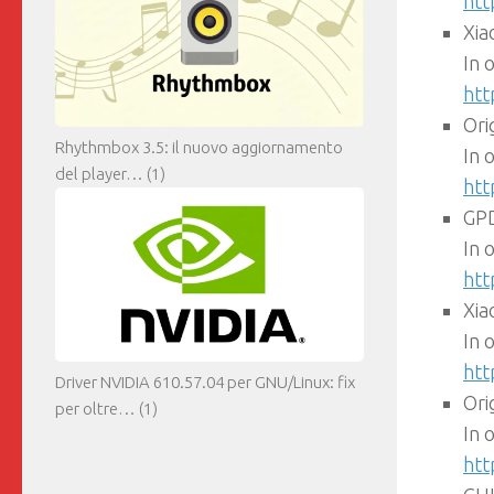
htt
Xia
In 
htt
Ori
Rhythmbox 3.5: il nuovo aggiornamento
In 
del player…
(1)
htt
GP
In 
htt
Xia
In 
htt
Driver NVIDIA 610.57.04 per GNU/Linux: fix
Ori
per oltre…
(1)
In 
htt