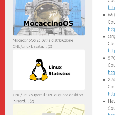
Cou
htt
Wri
Cou
htt
Ori
MocaccinoOS 26.08: la distribuzione
Co
GNU/Linux basata…
(2)
htt
5PC
Cou
htt
Xi
Cou
htt
GNU/Linux supera il 10% di quota desktop
Haw
in Nord…
(2)
Cou