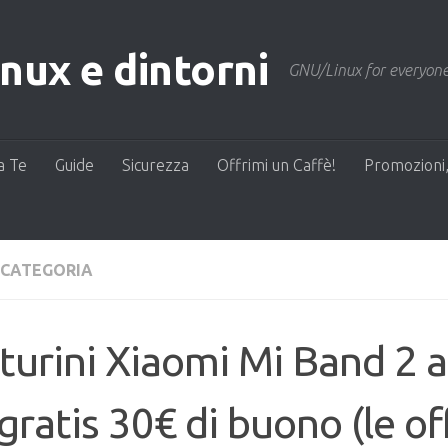
ux e dintorni
GNU/Linux for everyone
a Te
Guide
Sicurezza
Offrimi un Caffè!
Promozioni,
 CATEGORIA
turini Xiaomi Mi Band 2 a
gratis 30€ di buono (le of