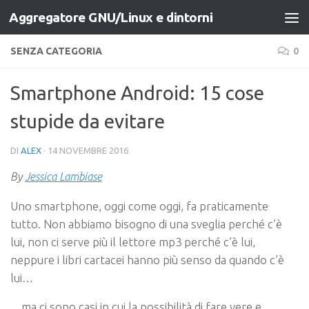
Aggregatore GNU/Linux e dintorni
Salta al contenuto
SENZA CATEGORIA
0
Smartphone Android: 15 cose
stupide da evitare
DI
ALEX
·
14 NOVEMBRE 2016
By
Jessica Lambiase
Uno smartphone, oggi come oggi, fa praticamente
tutto. Non abbiamo bisogno di una sveglia perché c’è
lui, non ci serve più il lettore mp3 perché c’è lui,
neppure i libri cartacei hanno più senso da quando c’è
lui…
…ma ci sono casi in cui la possibilità di fare vere e