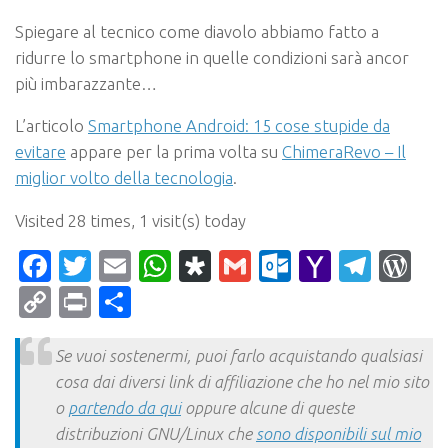
Spiegare al tecnico come diavolo abbiamo fatto a
ridurre lo smartphone in quelle condizioni sarà ancor
più imbarazzante…
L’articolo
Smartphone Android: 15 cose stupide da
evitare
appare per la prima volta su
ChimeraRevo – Il
miglior volto della tecnologia
.
Visited 28 times, 1 visit(s) today
Facebook
Twitter
Email
WhatsApp
Diaspora
Gmail
Outlook.c
Yahoo
Tele
Wo
Mail
Copy
Print
Condividi
Link
Se vuoi sostenermi, puoi farlo acquistando qualsiasi
cosa dai diversi link di affiliazione che ho nel mio sito
o
partendo da qui
oppure alcune di queste
distribuzioni GNU/Linux che
sono disponibili sul mio