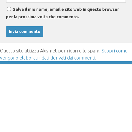
Salva il mio nome, email e sito web in questo browser
per la prossima volta che commento.
Questo sito utilizza Akismet per ridurre lo spam.
Scopri come
vengono elaborati i dati derivati dai commenti
.
SEGUICI:
ARTICOLO SUCCESSIVO
Posticipata l’OTA 14 di Ubuntu Touch.
ARTICOLO PRECEDENTE
Come migliorare audio e volume in Android