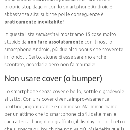
proprie stupidaggini con lo smartphone Android è
abbastanza alta: subirne poi le conseguenze è
praticamente inevitabile!
In questa lista
semiseria
vi mostriamo 15 cose molto
stupide da
non fare assolutamente
con il nostro
smartphone Android, più due altri bonus che troverete
in fondo… Certo, alcune di esse saranno anche
scontate, ricordarle però non fa mai male!
Non usare cover (o bumper)
Lo smartphone senza cover è bello, sottile e gradevole
al tatto. Con una cover diventa improvvisamente
bruttino, ingombrante e gommoso. Ma immaginiamo
per un attimo che lo smartphone ci sfili dalle mani e
cada a terra: l’angolino graffiato, il display rotto, il retro
che si spacca o il touch che non va più. Maledetta quella