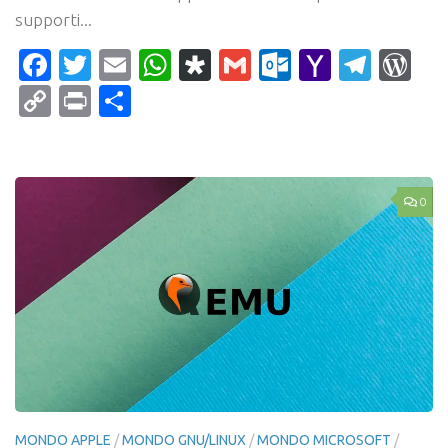
supporti...
Facebook
Twitter
Email
WhatsApp
Diaspora
Gmail
Outlook.c
Yahoo
Tele
Wo
Mail
Copy
Print
Condividi
Link
0
MONDO APPLE
/
MONDO GNU/LINUX
/
MONDO MICROSOFT
/