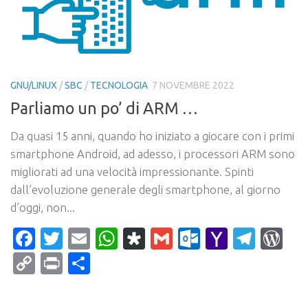
GNU/LINUX
/
SBC
/
TECNOLOGIA
7 NOVEMBRE 2022
Parliamo un po’ di ARM …
Da quasi 15 anni, quando ho iniziato a giocare con i primi
smartphone Android, ad adesso, i processori ARM sono
migliorati ad una velocità impressionante. Spinti
dall’evoluzione generale degli smartphone, al giorno
d’oggi, non...
Facebook
Twitter
Email
WhatsApp
Diaspora
Gmail
Outlook.c
Yahoo
Tele
Wo
Mail
Copy
Print
Condividi
Link