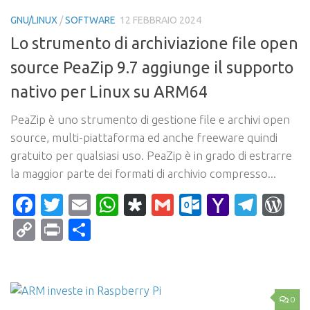
GNU/LINUX
/
SOFTWARE
12 FEBBRAIO 2024
Lo strumento di archiviazione file open
source PeaZip 9.7 aggiunge il supporto
nativo per Linux su ARM64
PeaZip è uno strumento di gestione file e archivi open
source, multi-piattaforma ed anche freeware quindi
gratuito per qualsiasi uso. PeaZip è in grado di estrarre
la maggior parte dei formati di archivio compresso...
Facebook
Twitter
Email
WhatsApp
Diaspora
Gmail
Outlook.c
Yahoo
Tele
Wo
Mail
Copy
Print
Condividi
Link
0