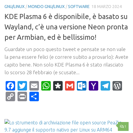
GNU/LINUX
/
MONDO GNU/LINUX
/
SOFTWARE
18 MARZO 2024
KDE Plasma 6 è disponibile, è basato su
Wayland, c’è una versione Neon pronta
per Armbian, ed è bellissimo!
Guardate un poco questo tweet e pensate se non vale
la pena essere felici (e correre subito a provarlo): Avete
capito bene. Non solo KDE Plasma 6 è stato rilasciato
lo scorso 28 febbraio (e scusate...
Facebook
Twitter
Email
WhatsApp
Diaspora
Gmail
Outlook.c
Yahoo
Tele
Wo
Mail
Copy
Print
Condividi
Link
1