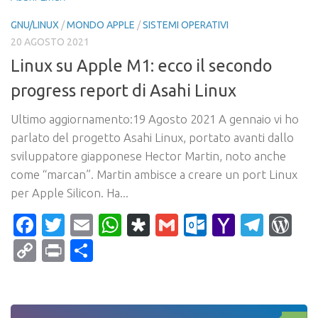
GNU/LINUX
/
MONDO APPLE
/
SISTEMI OPERATIVI
20 AGOSTO 2021
Linux su Apple M1: ecco il secondo
progress report di Asahi Linux
Ultimo aggiornamento:19 Agosto 2021 A gennaio vi ho
parlato del progetto Asahi Linux, portato avanti dallo
sviluppatore giapponese Hector Martin, noto anche
come “marcan”. Martin ambisce a creare un port Linux
per Apple Silicon. Ha...
Facebook
Twitter
Email
WhatsApp
Diaspora
Gmail
Outlook.c
Yahoo
Tele
Wo
Mail
Copy
Print
Condividi
Link