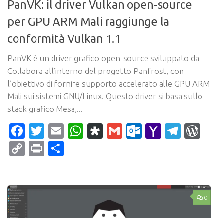
PanVK: il driver Vulkan open-source
per GPU ARM Mali raggiunge la
conformità Vulkan 1.1
PanVK è un driver grafico open-source sviluppato da
Collabora all’interno del progetto Panfrost, con
l’obiettivo di fornire supporto accelerato alle GPU ARM
Mali sui sistemi GNU/Linux. Questo driver si basa sullo
stack grafico Mesa,...
Facebook
Twitter
Email
WhatsApp
Diaspora
Gmail
Outlook.c
Yahoo
Tele
Wo
Mail
Copy
Print
Condividi
Link
0