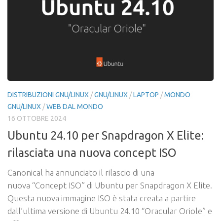
DISTRIBUZIONI GNU/LINUX
/
GNU/LINUX
/
LAPTOP
/
MONDO
GNU/LINUX
/
WEB DAL MONDO
16 OTTOBRE 2024
Ubuntu 24.10 per Snapdragon X Elite:
rilasciata una nuova concept ISO
Canonical ha annunciato il rilascio di una
nuova “Concept ISO” di Ubuntu per Snapdragon X Elite.
Questa nuova immagine ISO è stata creata a partire
dall’ultima versione di Ubuntu 24.10 “Oracular Oriole” e