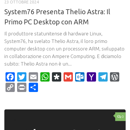
23 OTTOBRE 2024
System76 Presenta Thelio Astra: Il
Primo PC Desktop con ARM
Il produttore statunitense di hardware Linux,
System76, ha svelato Thelio Astra, il loro primo
computer desktop con un processore ARM, sviluppato
in collaborazione con Ampere Computing. E diciamolo
subito: Thelio Astra non è un...
Facebook
Twitter
Email
WhatsApp
Diaspora
Gmail
Outlook.c
Yahoo
Tele
Wo
Mail
Copy
Print
Condividi
Link
0