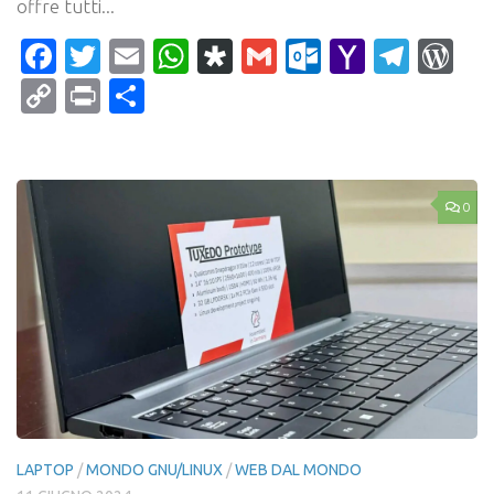
offre tutti...
Facebook
Twitter
Email
WhatsApp
Diaspora
Gmail
Outlook.c
Yahoo
Tele
Wo
Mail
Copy
Print
Condividi
Link
0
LAPTOP
/
MONDO GNU/LINUX
/
WEB DAL MONDO