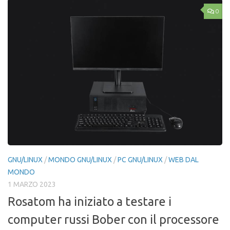
0
GNU/LINUX
/
MONDO GNU/LINUX
/
PC GNU/LINUX
/
WEB DAL
MONDO
1 MARZO 2023
Rosatom ha iniziato a testare i
computer russi Bober con il processore