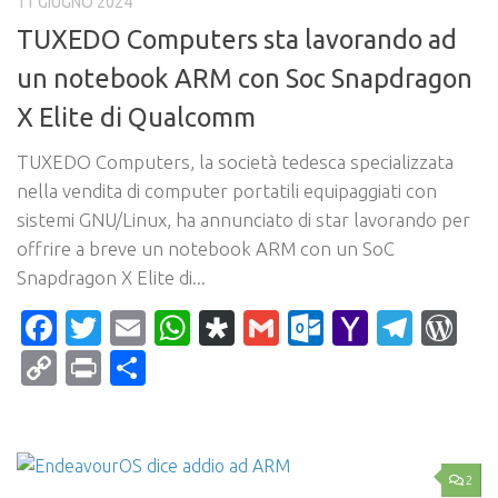
11 GIUGNO 2024
TUXEDO Computers sta lavorando ad
un notebook ARM con Soc Snapdragon
X Elite di Qualcomm
TUXEDO Computers, la società tedesca specializzata
nella vendita di computer portatili equipaggiati con
sistemi GNU/Linux, ha annunciato di star lavorando per
offrire a breve un notebook ARM con un SoC
Snapdragon X Elite di...
Facebook
Twitter
Email
WhatsApp
Diaspora
Gmail
Outlook.c
Yahoo
Tele
Wo
Mail
Copy
Print
Condividi
Link
2