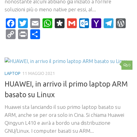
nonostante alcuni abbiano già iniziato a fornire
soluzioni più o meno native per essi, al...
Facebook
Twitter
Email
WhatsApp
Diaspora
Gmail
Outlook.c
Yahoo
Tele
Wo
Mail
Copy
Print
Condividi
Link
0
LAPTOP
11 MAGGIO 2021
HUAWEI, in arrivo il primo laptop ARM
basato su Linux
Huawei sta lanciando il suo primo laptop basato su
ARM, anche se per ora solo in Cina. Si chiama Huawei
Qingyun L410 e avrà a bordo una distribuzione
GNU/Linux. I computer basati su ARM...