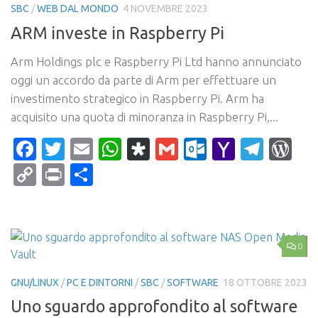
SBC
/
WEB DAL MONDO
4 NOVEMBRE 2023
ARM investe in Raspberry Pi
Arm Holdings plc e Raspberry Pi Ltd hanno annunciato
oggi un accordo da parte di Arm per effettuare un
investimento strategico in Raspberry Pi. Arm ha
acquisito una quota di minoranza in Raspberry Pi,...
Facebook
Twitter
Email
WhatsApp
Diaspora
Gmail
Outlook.c
Yahoo
Tele
Wo
Mail
Copy
Print
Condividi
Link
0
GNU/LINUX
/
PC E DINTORNI
/
SBC
/
SOFTWARE
18 OTTOBRE 2023
Uno sguardo approfondito al software