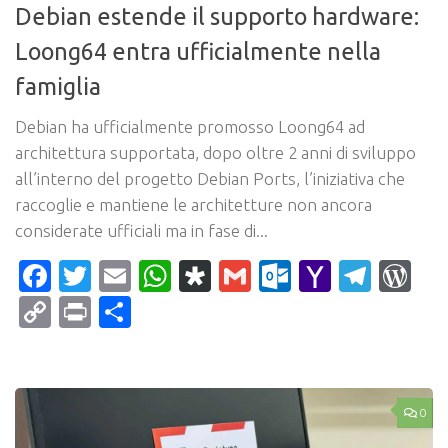
Debian estende il supporto hardware:
Loong64 entra ufficialmente nella
famiglia
Debian ha ufficialmente promosso Loong64 ad
architettura supportata, dopo oltre 2 anni di sviluppo
all’interno del progetto Debian Ports, l’iniziativa che
raccoglie e mantiene le architetture non ancora
considerate ufficiali ma in fase di...
Facebook
Twitter
Email
WhatsApp
Diaspora
Gmail
Outlook.c
Yahoo
Tele
Wo
Mail
Copy
Print
Condividi
Link
0