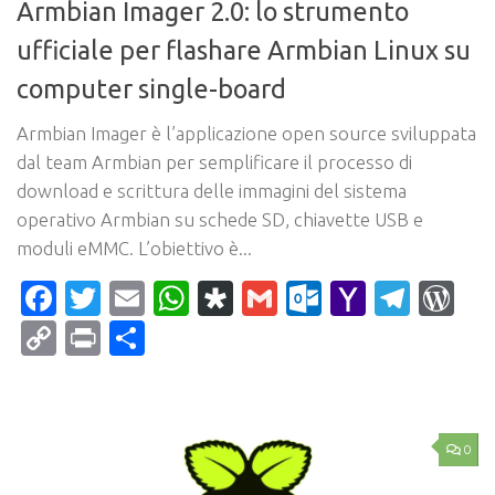
Armbian Imager 2.0: lo strumento
ufficiale per flashare Armbian Linux su
computer single-board
Armbian Imager è l’applicazione open source sviluppata
dal team Armbian per semplificare il processo di
download e scrittura delle immagini del sistema
operativo Armbian su schede SD, chiavette USB e
moduli eMMC. L’obiettivo è...
Facebook
Twitter
Email
WhatsApp
Diaspora
Gmail
Outlook.c
Yahoo
Tele
Wo
Mail
Copy
Print
Condividi
Link
0