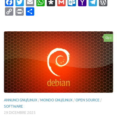
Facebook
Twitter
Email
WhatsApp
Diaspora
Gmail
Outlook.c
Yahoo
Tele
Wo
Mail
Copy
Print
Condividi
Link
0
ANNUNCI GNU/LINUX
/
MONDO GNU/LINUX
/
OPEN SOURCE
/
SOFTWARE
29 DICEMBRE 2025