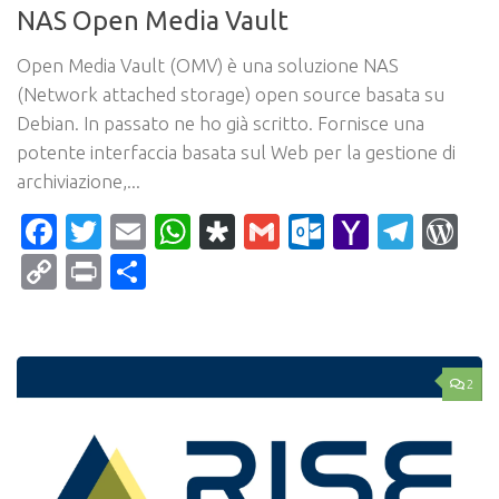
NAS Open Media Vault
Open Media Vault (OMV) è una soluzione NAS
(Network attached storage) open source basata su
Debian. In passato ne ho già scritto. Fornisce una
potente interfaccia basata sul Web per la gestione di
archiviazione,...
Facebook
Twitter
Email
WhatsApp
Diaspora
Gmail
Outlook.c
Yahoo
Tele
Wo
Mail
Copy
Print
Condividi
Link
2