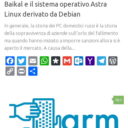
Baikal e il sistema operativo Astra
Linux derivato da Debian
In generale, la storia dei PC domestici russi è la storia
della sopravvivenza di aziende sull’orlo del fallimento
ma quando hanno iniziato a imporre sanzioni allora si è
aperto il mercato. A causa della...
Facebook
Twitter
Email
WhatsApp
Diaspora
Gmail
Outlook.c
Yahoo
Tele
Wo
Mail
Copy
Print
Condividi
Link
0