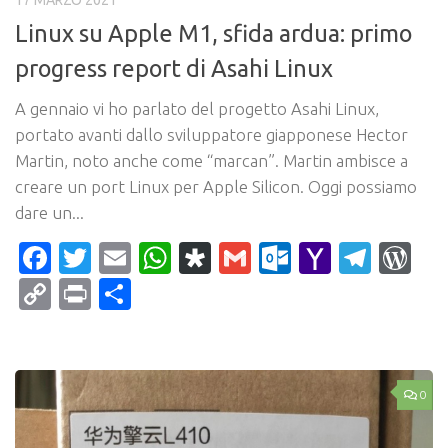
Linux su Apple M1, sfida ardua: primo
progress report di Asahi Linux
A gennaio vi ho parlato del progetto Asahi Linux,
portato avanti dallo sviluppatore giapponese Hector
Martin, noto anche come “marcan”. Martin ambisce a
creare un port Linux per Apple Silicon. Oggi possiamo
dare un...
Facebook
Twitter
Email
WhatsApp
Diaspora
Gmail
Outlook.c
Yahoo
Tele
Wo
Mail
Copy
Print
Condividi
Link
0