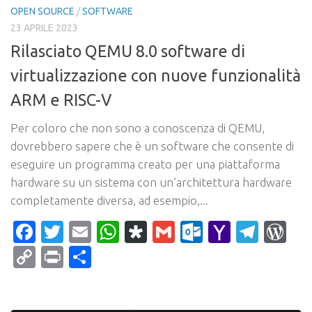
OPEN SOURCE
/
SOFTWARE
23 APRILE 2023
Rilasciato QEMU 8.0 software di
virtualizzazione con nuove funzionalità
ARM e RISC-V
Per coloro che non sono a conoscenza di QEMU,
dovrebbero sapere che è un software che consente di
eseguire un programma creato per una piattaforma
hardware su un sistema con un’architettura hardware
completamente diversa, ad esempio,...
Facebook
Twitter
Email
WhatsApp
Diaspora
Gmail
Outlook.c
Yahoo
Tele
Wo
Mail
Copy
Print
Condividi
Link