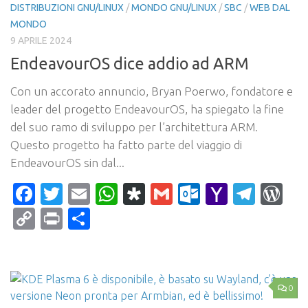
DISTRIBUZIONI GNU/LINUX
/
MONDO GNU/LINUX
/
SBC
/
WEB DAL
MONDO
9 APRILE 2024
EndeavourOS dice addio ad ARM
Con un accorato annuncio, Bryan Poerwo, fondatore e
leader del progetto EndeavourOS, ha spiegato la fine
del suo ramo di sviluppo per l’architettura ARM.
Questo progetto ha fatto parte del viaggio di
EndeavourOS sin dal...
Facebook
Twitter
Email
WhatsApp
Diaspora
Gmail
Outlook.c
Yahoo
Tele
Wo
Mail
Copy
Print
Condividi
Link
0