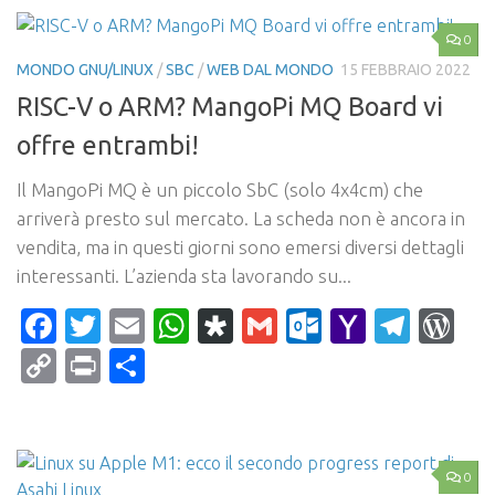
0
MONDO GNU/LINUX
/
SBC
/
WEB DAL MONDO
15 FEBBRAIO 2022
RISC-V o ARM? MangoPi MQ Board vi
offre entrambi!
Il MangoPi MQ è un piccolo SbC (solo 4x4cm) che
arriverà presto sul mercato. La scheda non è ancora in
vendita, ma in questi giorni sono emersi diversi dettagli
interessanti. L’azienda sta lavorando su...
Facebook
Twitter
Email
WhatsApp
Diaspora
Gmail
Outlook.c
Yahoo
Tele
Wo
Mail
Copy
Print
Condividi
Link
0