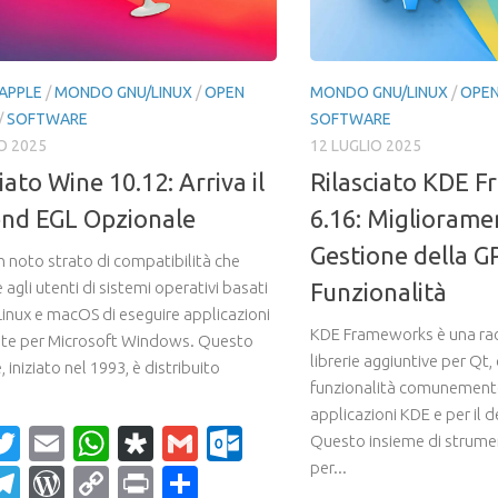
APPLE
/
MONDO GNU/LINUX
/
OPEN
MONDO GNU/LINUX
/
OPEN
/
SOFTWARE
SOFTWARE
O 2025
12 LUGLIO 2025
iato Wine 10.12: Arriva il
Rilasciato KDE 
nd EGL Opzionale
6.16: Miglioramen
Gestione della 
n noto strato di compatibilità che
agli utenti di sistemi operativi basati
Funzionalità
inux e macOS di eseguire applicazioni
KDE Frameworks è una racc
te per Microsoft Windows. Questo
librerie aggiuntive per Qt
 iniziato nel 1993, è distribuito
funzionalità comunemente
applicazioni KDE e per il
acebook
Twitter
Email
WhatsApp
Diaspora
Gmail
Outlook.com
Questo insieme di strume
per...
ahoo
Telegram
WordPress
Copy
Print
Condividi