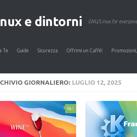
ux e dintorni
GNU/Linux for everyone
a Te
Guide
Sicurezza
Offrimi un Caffè!
Promozioni,
CHIVIO GIORNALIERO:
LUGLIO 12, 2025
1