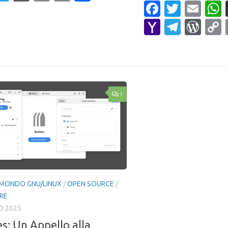
Faceboo
Twitte
Ema
ail
Link
Yahoo
Teleg
Wor
Mail
1
MONDO GNU/LINUX
/
OPEN SOURCE
/
RE
O 2025
es: Un Appello alla