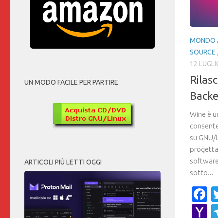
MONDO 
SOURCE
12 LUGLI
Rilasc
UN MODO FACILE PER PARTIRE
Backe
Wine è u
consente 
su GNU/L
progetta
software,
ARTICOLI PIÙ LETTI OGGI
sotto...
F
Y