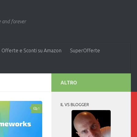
 and forever
 Offerte e Sconti su Amazon
SuperOfferte
ALTRO
IL VS BLOGGER
1