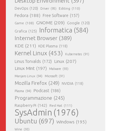
Desktop Environment
(397)
DevOps
(120)
Editing
(110)
Driver
(95)
Fedora
(188)
Free Software
(157)
GNOME
(209)
Game
(108)
Google
(120)
Informatica
(584)
Grafica
(125)
Internet Browser
(389)
KDE
(211)
KDE Plasma
(118)
Kernel Linux
(453)
Kubernetes
(91)
Linux
(207)
Linus Torvalds
(172)
Linux Mint
(197)
Malware
(93)
Manjaro Linux
(94)
Microsoft
(91)
Mozilla Firefox
(249)
NVIDIA
(118)
Podcast
(186)
Plasma
(94)
Programmazione
(245)
Raspberry Pi
(142)
Red Hat
(111)
SysAdmin
(1976)
Ubuntu
(697)
Windows
(195)
Wine
(93)