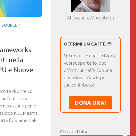
Alessandro Magnaterra
 SOURCE
/
OFFRIMI UN CAFFÈ
Frameworks
Se trovi utile questo blog e
ti nella
vuoi supportarlo, puoi
GPU e Nuove
offrirmi un caffè con una
donazione. Grazie per il
tuo contributo!
olta di oltre 70
, che forniscono
DONA ORA!
 necessarie per le
 desktop KDE Plasma.
nti è fondamentale
Cerca nel blog