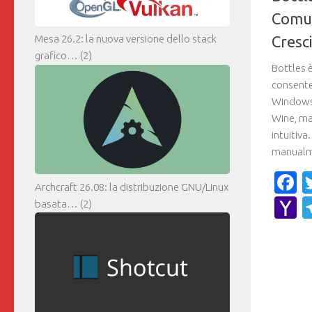
Comun
Cresc
Mesa 26.2: la nuova versione dello stack
grafico…
(2)
Bottles 
consente 
Windows 
Wine, ma
intuitiva
manualme
F
Archcraft 26.08: la distribuzione GNU/Linux
Y
basata…
(2)
M