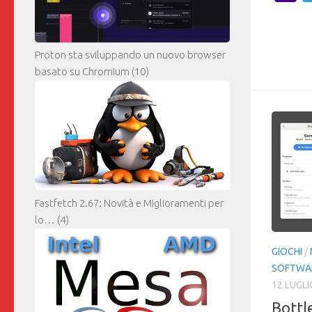
M
Proton sta sviluppando un nuovo browser
basato su Chromium
(10)
Fastfetch 2.67: Novità e Miglioramenti per
lo…
(4)
GIOCHI
/
SOFTWA
12 LUGLI
Bottl