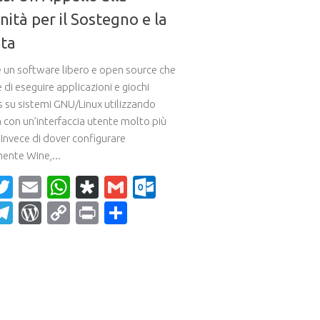
ità per il Sostegno e la
ita
è un software libero e open source che
di eseguire applicazioni e giochi
su sistemi GNU/Linux utilizzando
 con un’interfaccia utente molto più
. Invece di dover configurare
nte Wine,...
acebook
Twitter
Email
WhatsApp
Diaspora
Gmail
Outlook.com
ahoo
Telegram
WordPress
Copy
Print
Condividi
ail
Link