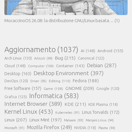
MocaccinoOS 26.08: la distribuzione GNU/Linux basata…
(1)
Aggiornamento
(1037)
AI
(148)
Android
(155)
Bug
(215)
Arch Linux
(133)
Canonical
(122)
Articoli
(99)
Debian
(287)
Cloud
(148)
Container
(143)
Computer
(104)
Desktop Environment
(397)
Desktop
(163)
Fedora
(188)
DevOps
(120)
Editing
(110)
Driver
(95)
GNOME
(209)
Free Software
(157)
Game
(108)
Google
(120)
Informatica
(583)
Grafica
(125)
Internet Browser
(389)
KDE
(211)
KDE Plasma
(118)
Kernel Linux
(453)
Linus Torvalds
(172)
Kubernetes
(91)
Linux
(207)
Linux Mint
(197)
Malware
(93)
Manjaro Linux
(94)
Mozilla Firefox
(249)
NVIDIA
(118)
Microsoft
(91)
Plasma
(94)