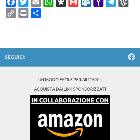
Facebook
Twitter
Email
WhatsApp
Diaspora
Gmail
Outlook.c
Yahoo
Tele
Wo
Mail
Copy
Print
Condividi
Link
SEGUICI:
UN MODO FACILE PER AIUTARCI!
ACQUISTA DAI LINK SPONSORIZZATI