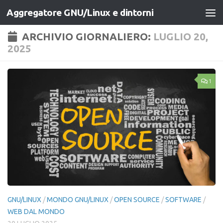
Aggregatore GNU/Linux e dintorni
Salta al contenuto
ARCHIVIO GIORNALIERO:
LUGLIO 20,
2025
1
GNU/LINUX
/
MONDO GNU/LINUX
/
OPEN SOURCE
/
SOFTWARE
/
WEB DAL MONDO