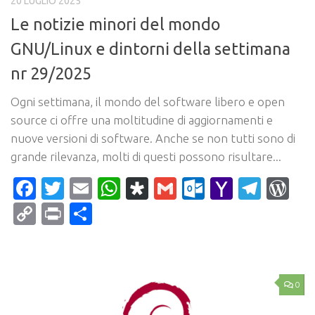
20 LUGLIO 2025
Le notizie minori del mondo
GNU/Linux e dintorni della settimana
nr 29/2025
Ogni settimana, il mondo del software libero e open
source ci offre una moltitudine di aggiornamenti e
nuove versioni di software. Anche se non tutti sono di
grande rilevanza, molti di questi possono risultare...
Facebook
Twitter
Email
WhatsApp
Diaspora
Gmail
Outlook.c
Yahoo
Tele
Wo
Mail
Copy
Print
Condividi
Link
0