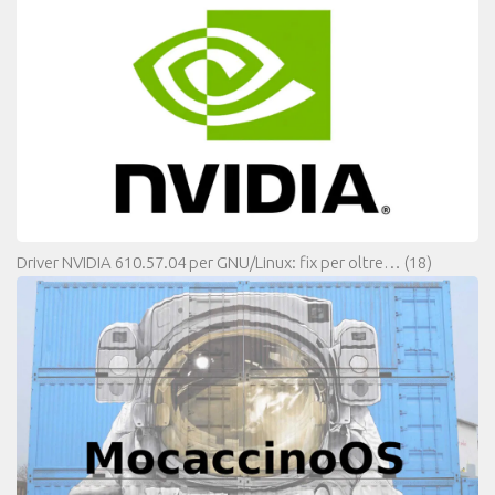
Driver NVIDIA 610.57.04 per GNU/Linux: fix per oltre…
(18)