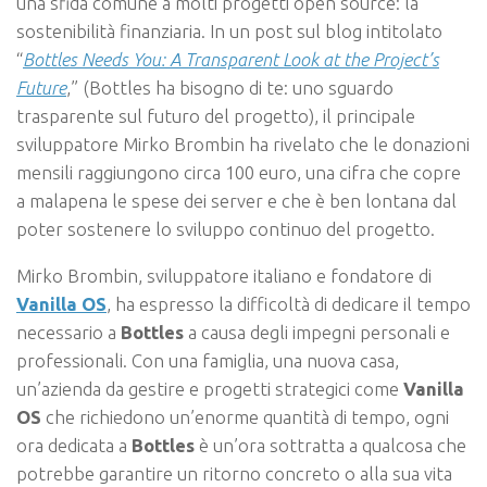
una sfida comune a molti progetti open source: la
sostenibilità finanziaria. In un post sul blog intitolato
“
Bottles Needs You: A Transparent Look at the Project’s
Future
,” (Bottles ha bisogno di te: uno sguardo
trasparente sul futuro del progetto), il principale
sviluppatore Mirko Brombin ha rivelato che le donazioni
mensili raggiungono circa 100 euro, una cifra che copre
a malapena le spese dei server e che è ben lontana dal
poter sostenere lo sviluppo continuo del progetto.
Mirko Brombin, sviluppatore italiano e fondatore di
Vanilla OS
, ha espresso la difficoltà di dedicare il tempo
necessario a
Bottles
a causa degli impegni personali e
professionali. Con una famiglia, una nuova casa,
un’azienda da gestire e progetti strategici come
Vanilla
OS
che richiedono un’enorme quantità di tempo, ogni
ora dedicata a
Bottles
è un’ora sottratta a qualcosa che
potrebbe garantire un ritorno concreto o alla sua vita