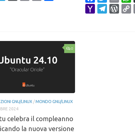
ail
Link
Yahoo
Teleg
Wor
Mail
0
ZIONI GNU/LINUX
/
MONDO GNU/LINUX
BRE 2024
u celebra il compleanno
icando la nuova versione