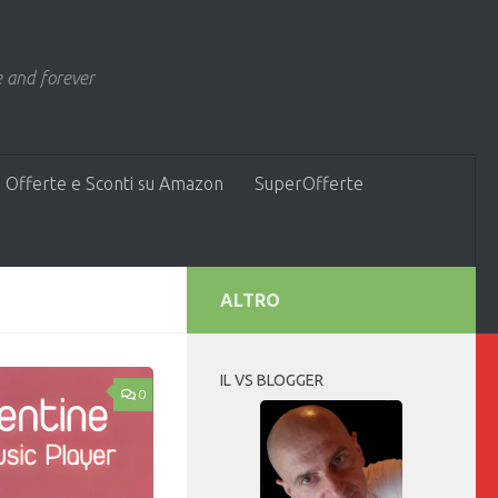
 and forever
 Offerte e Sconti su Amazon
SuperOfferte
ALTRO
IL VS BLOGGER
0