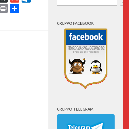
Cer
ram
dPress
Copy
Print
Condividi
Link
GRUPPO FACEBOOK
GRUPPO TELEGRAM