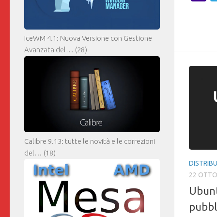
M
IceWM 4.1: Nuova Versione con Gestione
Avanzata del…
(28)
Calibre 9.13: tutte le novità e le correzioni
del…
(18)
DISTRIBU
22 OTTO
Ubunt
pubbl