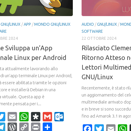
 GNU/LINUX
/
APP
/
MONDO GNU/LINUX
AUDIO
/
GNU/LINUX
/
MOND
ARE
SOFTWARE
BRE 2024
22 OTTOBRE 2024
e Sviluppa un’App
Rilasciato Clemen
nale Linux per Android
Ritorno Atteso 
Lettori Multimed
ta attualmente lavorando allo
 di un’app terminale Linux per Android,
GNU/Linux
 essere abilitata tramite le opzioni
Recentemente, è stato ril
ore e installerà Debian in una
un aggiornamento del cel
 virtuale. Questa app è
multimediale arrivato dopo
mente pensata per i...
e in breve si sono succedu
acebook
Twitter
Email
WhatsApp
Diaspora
Gmail
Outlook.com
fino ad Amarok 3.1 in agos
ahoo
Telegram
WordPress
Copy
Print
Condividi
Faceboo
Twitte
Ema