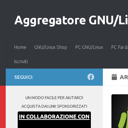
Salta al contenuto
Aggregatore GNU/Lin
Home
GNU/Linux Shop
PC GNU/Linux
PC Fai d
Iscriviti
AR
SEGUICI:
UN MODO FACILE PER AIUTARCI!
ACQUISTA DAI LINK SPONSORIZZATI