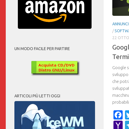
ANNUNCI
/
SOFTW
22 OTTO
Googl
UN MODO FACILE PER PARTIRE
Termi
Google s
sviluppo
che potrà
sviluppat
macchina
ARTICOLI PIÙ LETTI OGGI
probabil
F
Y