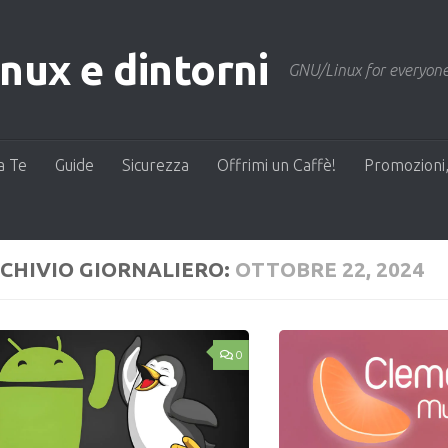
ux e dintorni
GNU/Linux for everyone
a Te
Guide
Sicurezza
Offrimi un Caffè!
Promozioni,
CHIVIO GIORNALIERO:
OTTOBRE 22, 2024
0