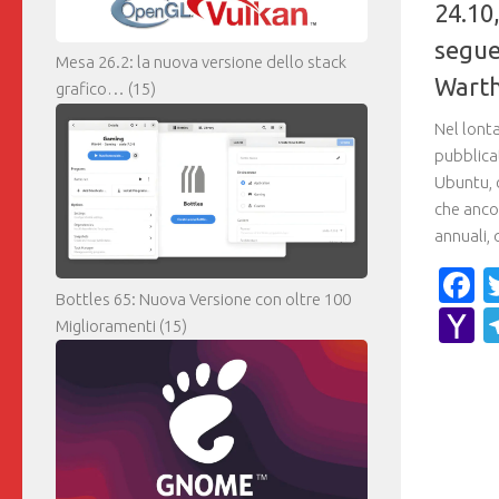
24.10
segue
Mesa 26.2: la nuova versione dello stack
Wart
grafico…
(15)
Nel lont
pubblica
Ubuntu, 
che ancor
annuali, q
F
Bottles 65: Nuova Versione con oltre 100
Y
Miglioramenti
(15)
M