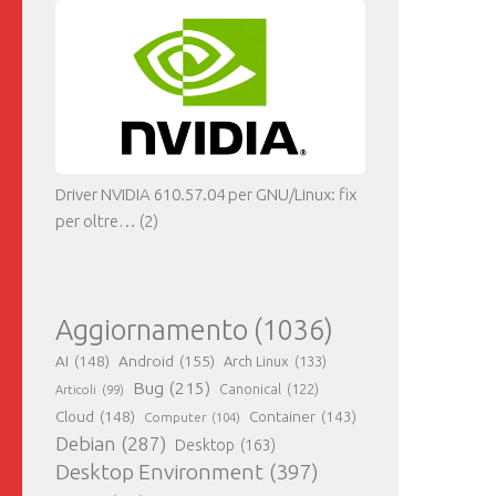
Driver NVIDIA 610.57.04 per GNU/Linux: fix
per oltre…
(2)
Aggiornamento
(1036)
AI
(148)
Android
(155)
Arch Linux
(133)
Bug
(215)
Canonical
(122)
Articoli
(99)
Cloud
(148)
Container
(143)
Computer
(104)
Debian
(287)
Desktop
(163)
Desktop Environment
(397)