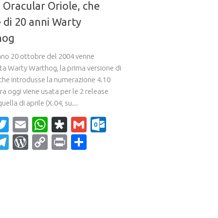
, Oracular Oriole, che
 di 20 anni Warty
hog
ano 20 ottobre del 2004 venne
ta Warty Warthog, la prima versione di
che introdusse la numerazione 4.10
a oggi viene usata per le 2 release
uella di aprile (X.04, su...
acebook
Twitter
Email
WhatsApp
Diaspora
Gmail
Outlook.com
ahoo
Telegram
WordPress
Copy
Print
Condividi
ail
Link