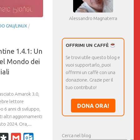
Alessandro Magnaterra
O GNU/LINUX
/
OFFRIMI UN CAFFÈ
tine 1.4.1: Un
Se trovi utile questo blog e
nel Mondo dei
vuoi supportarlo, puoi
iali
offrirmi un caffè con una
donazione. Grazie per il
tuo contributo!
asciato Amarok 3.0,
ebre lettore
DONA ORA!
 6 anni di sviluppo,
ti altri aggiornamenti
to 2024. Ora,...
k
r
il
WhatsApp
Diaspora
Gmail
Outlook.com
Cerca nel blog