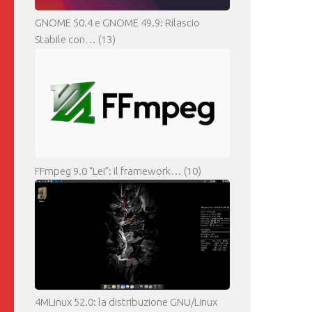
GNOME 50.4 e GNOME 49.9: Rilascio
Stabile con…
(13)
FFmpeg 9.0 “Lei”: il framework…
(10)
4MLinux 52.0: la distribuzione GNU/Linux