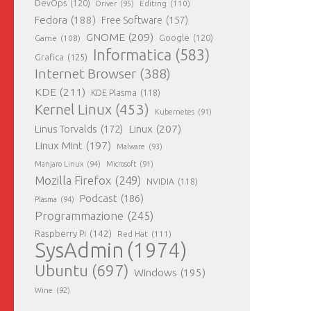
DevOps
(120)
Editing
(110)
Driver
(95)
Fedora
(188)
Free Software
(157)
GNOME
(209)
Game
(108)
Google
(120)
Informatica
(583)
Grafica
(125)
Internet Browser
(388)
KDE
(211)
KDE Plasma
(118)
Kernel Linux
(453)
Kubernetes
(91)
Linux
(207)
Linus Torvalds
(172)
Linux Mint
(197)
Malware
(93)
Manjaro Linux
(94)
Microsoft
(91)
Mozilla Firefox
(249)
NVIDIA
(118)
Podcast
(186)
Plasma
(94)
Programmazione
(245)
Raspberry Pi
(142)
Red Hat
(111)
SysAdmin
(1974)
Ubuntu
(697)
Windows
(195)
Wine
(92)