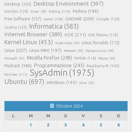
Desktop Environment
(397)
Desktop
(163)
Fedora
(188)
DevOps
(120)
Editing
(110)
Driver
(95)
GNOME
(209)
Free Software
(157)
Game
(108)
Google
(120)
Informatica
(583)
Grafica
(125)
Internet Browser
(389)
KDE
(211)
KDE Plasma
(118)
Kernel Linux
(453)
Linus Torvalds
(172)
Kubernetes
(91)
Linux
(207)
Linux Mint
(197)
Malware
(93)
Manjaro Linux
(94)
Mozilla Firefox
(249)
NVIDIA
(118)
Microsoft
(91)
Plasma
(94)
Programmazione
(245)
Podcast
(186)
Raspberry Pi
(142)
SysAdmin
(1975)
Red Hat
(111)
Ubuntu
(697)
Windows
(195)
Wine
(92)
Ottobre 2024
L
M
M
G
V
S
D
1
2
3
4
5
6