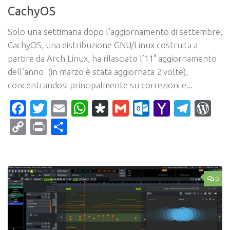
CachyOS
Solo una settimana dopo l’aggiornamento di settembre,
CachyOS, una distribuzione GNU/Linux costruita a
partire da Arch Linux, ha rilasciato l’11° aggiornamento
dell’anno (in marzo è stata aggiornata 2 volte),
concentrandosi principalmente su correzioni e...
Facebook
Twitter
Email
WhatsApp
Diaspora
Gmail
Outlook.c
Yahoo
Tele
Wo
Mail
Copy
Print
Condividi
Link
0