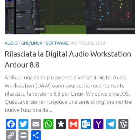
AUDIO
/
GNU/LINUX
/
SOFTWARE
4 OTTOBRE 2024
Rilasciata la Digital Audio Workstation
Ardour 8.8
Ardour, una delle più potenti e versatili Digital Audio
Workstation (DAW) open source, ha recentemente
rilasciato la versione 8.8 per Linux, Windows e macOS.
Questa versione introduce una serie di miglioramenti e
nuove funzionalità...
Facebook
Twitter
Email
WhatsApp
Diaspora
Gmail
Outlook.c
Yahoo
Tele
Wo
Mail
Copy
Print
Condividi