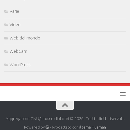
Varie
Video
Web dal mondo
WebCam
WordPress
Aggregatore GNU/Linux e dintorni © 2026. Tutti i diritti riservati.
Powered by
- Progettato con il
tema Hueman