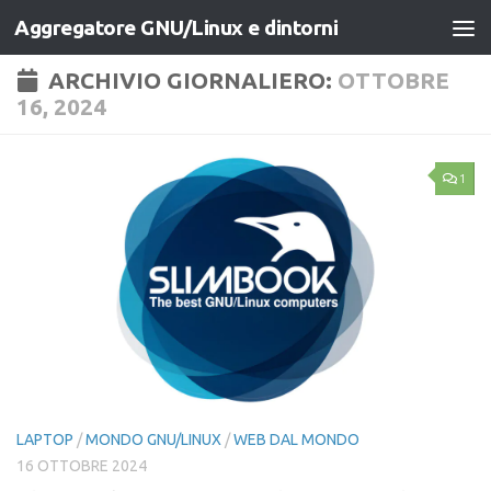
Aggregatore GNU/Linux e dintorni
Salta al contenuto
ARCHIVIO GIORNALIERO:
OTTOBRE
16, 2024
1
LAPTOP
/
MONDO GNU/LINUX
/
WEB DAL MONDO
16 OTTOBRE 2024