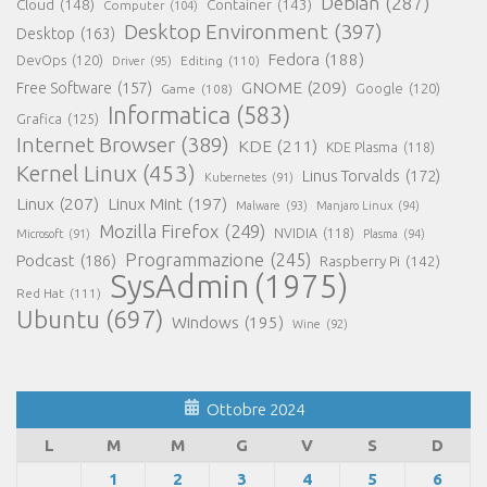
Debian
(287)
Cloud
(148)
Container
(143)
Computer
(104)
Desktop Environment
(397)
Desktop
(163)
Fedora
(188)
DevOps
(120)
Editing
(110)
Driver
(95)
GNOME
(209)
Free Software
(157)
Game
(108)
Google
(120)
Informatica
(583)
Grafica
(125)
Internet Browser
(389)
KDE
(211)
KDE Plasma
(118)
Kernel Linux
(453)
Linus Torvalds
(172)
Kubernetes
(91)
Linux
(207)
Linux Mint
(197)
Malware
(93)
Manjaro Linux
(94)
Mozilla Firefox
(249)
NVIDIA
(118)
Microsoft
(91)
Plasma
(94)
Programmazione
(245)
Podcast
(186)
Raspberry Pi
(142)
SysAdmin
(1975)
Red Hat
(111)
Ubuntu
(697)
Windows
(195)
Wine
(92)
Ottobre 2024
L
M
M
G
V
S
D
1
2
3
4
5
6