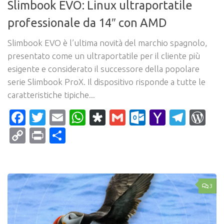
Slimbook EVO: Linux ultraportatile
professionale da 14″ con AMD
Slimbook EVO è l’ultima novità del marchio spagnolo,
presentato come un ultraportatile per il cliente più
esigente e considerato il successore della popolare
serie Slimbook ProX. Il dispositivo risponde a tutte le
caratteristiche tipiche...
Facebook
Twitter
Email
WhatsApp
Diaspora
Gmail
Outlook.c
Yahoo
Tele
Wo
Mail
Copy
Print
Condividi
Link
3