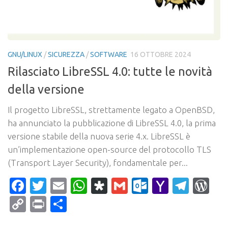
GNU/LINUX
/
SICUREZZA
/
SOFTWARE
16 OTTOBRE 2024
Rilasciato LibreSSL 4.0: tutte le novità
della versione
Il progetto LibreSSL, strettamente legato a OpenBSD,
ha annunciato la pubblicazione di LibreSSL 4.0, la prima
versione stabile della nuova serie 4.x. LibreSSL è
un’implementazione open-source del protocollo TLS
(Transport Layer Security), fondamentale per...
Facebook
Twitter
Email
WhatsApp
Diaspora
Gmail
Outlook.c
Yahoo
Tele
Wo
Mail
Copy
Print
Condividi
Link