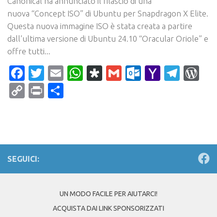
Canonical ha annunciato il rilascio di una
nuova “Concept ISO” di Ubuntu per Snapdragon X Elite.
Questa nuova immagine ISO è stata creata a partire
dall’ultima versione di Ubuntu 24.10 “Oracular Oriole” e
offre tutti...
Facebook
Twitter
Email
WhatsApp
Diaspora
Gmail
Outlook.c
Yahoo
Tele
Wo
Mail
Copy
Print
Condividi
Link
SEGUICI:
UN MODO FACILE PER AIUTARCI!
ACQUISTA DAI LINK SPONSORIZZATI