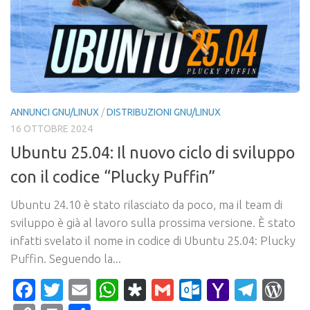
ANNUNCI GNU/LINUX
/
DISTRIBUZIONI GNU/LINUX
16 OTTOBRE 2024
Ubuntu 25.04: Il nuovo ciclo di sviluppo
con il codice “Plucky Puffin”
Ubuntu 24.10 è stato rilasciato da poco, ma il team di
sviluppo è già al lavoro sulla prossima versione. È stato
infatti svelato il nome in codice di Ubuntu 25.04: Plucky
Puffin. Seguendo la...
Facebook
Twitter
Email
WhatsApp
Diaspora
Gmail
Outlook.c
Yahoo
Tele
Wo