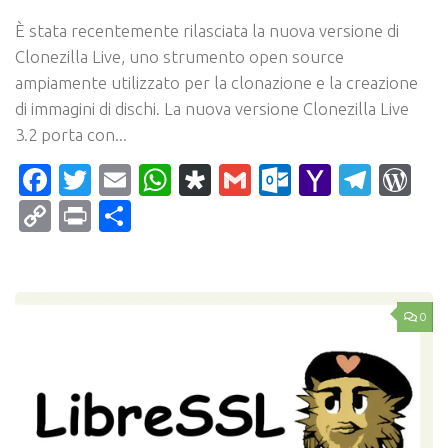
È stata recentemente rilasciata la nuova versione di
Clonezilla Live, uno strumento open source
ampiamente utilizzato per la clonazione e la creazione
di immagini di dischi. La nuova versione Clonezilla Live
3.2 porta con...
Facebook
Twitter
Email
WhatsApp
Diaspora
Gmail
Outlook.c
Yahoo
Tele
Wo
Mail
Copy
Print
Condividi
Link
0