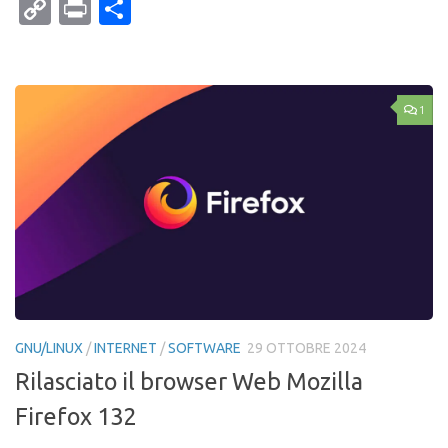
Mail
Copy
Print
Condividi
Link
1
GNU/LINUX
/
INTERNET
/
SOFTWARE
29 OTTOBRE 2024
Rilasciato il browser Web Mozilla
Firefox 132