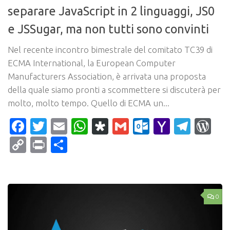
separare JavaScript in 2 linguaggi, JS0
e JSSugar, ma non tutti sono convinti
Nel recente incontro bimestrale del comitato TC39 di
ECMA International, la European Computer
Manufacturers Association, è arrivata una proposta
della quale siamo pronti a scommettere si discuterà per
molto, molto tempo. Quello di ECMA un...
Facebook
Twitter
Email
WhatsApp
Diaspora
Gmail
Outlook.c
Yahoo
Tele
Wo
Mail
Copy
Print
Condividi
Link
0