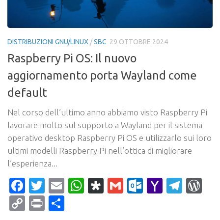
DISTRIBUZIONI GNU/LINUX
/
SBC
29 OTTOBRE 2024
Raspberry Pi OS: Il nuovo
aggiornamento porta Wayland come
default
Nel corso dell’ultimo anno abbiamo visto Raspberry Pi
lavorare molto sul supporto a Wayland per il sistema
operativo desktop Raspberry Pi OS e utilizzarlo sui loro
ultimi modelli Raspberry Pi nell’ottica di migliorare
l’esperienza...
Facebook
Twitter
Email
WhatsApp
Diaspora
Gmail
Outlook.c
Yahoo
Tele
Wo
Mail
Copy
Print
Condividi
Link