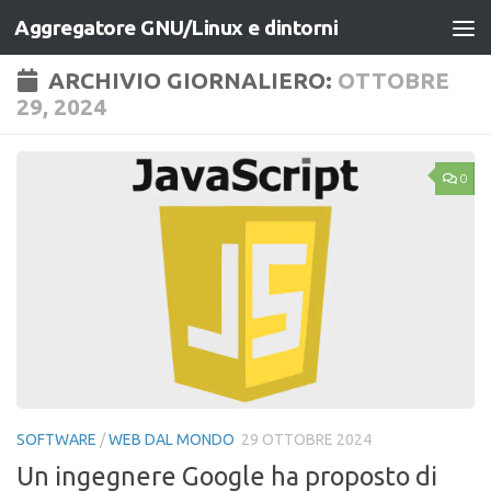
Aggregatore GNU/Linux e dintorni
Salta al contenuto
ARCHIVIO GIORNALIERO:
OTTOBRE
29, 2024
0
SOFTWARE
/
WEB DAL MONDO
29 OTTOBRE 2024
Un ingegnere Google ha proposto di