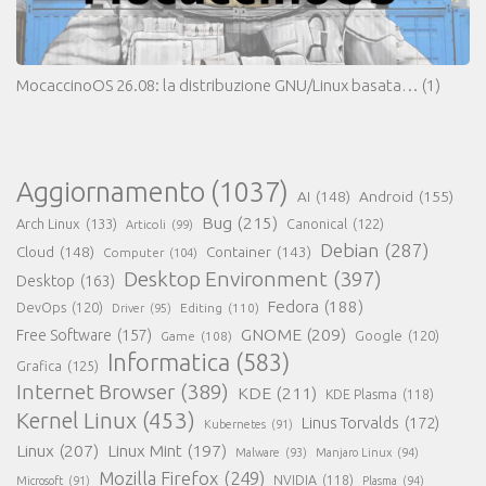
MocaccinoOS 26.08: la distribuzione GNU/Linux basata…
(1)
Aggiornamento
(1037)
AI
(148)
Android
(155)
Bug
(215)
Arch Linux
(133)
Canonical
(122)
Articoli
(99)
Debian
(287)
Cloud
(148)
Container
(143)
Computer
(104)
Desktop Environment
(397)
Desktop
(163)
Fedora
(188)
DevOps
(120)
Editing
(110)
Driver
(95)
GNOME
(209)
Free Software
(157)
Game
(108)
Google
(120)
Informatica
(583)
Grafica
(125)
Internet Browser
(389)
KDE
(211)
KDE Plasma
(118)
Kernel Linux
(453)
Linus Torvalds
(172)
Kubernetes
(91)
Linux
(207)
Linux Mint
(197)
Malware
(93)
Manjaro Linux
(94)
Mozilla Firefox
(249)
NVIDIA
(118)
Microsoft
(91)
Plasma
(94)