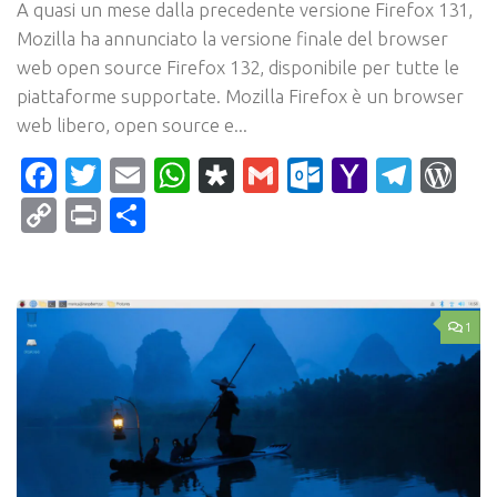
A quasi un mese dalla precedente versione Firefox 131,
Mozilla ha annunciato la versione finale del browser
web open source Firefox 132, disponibile per tutte le
piattaforme supportate. Mozilla Firefox è un browser
web libero, open source e...
Facebook
Twitter
Email
WhatsApp
Diaspora
Gmail
Outlook.c
Yahoo
Tele
Wo
Mail
Copy
Print
Condividi
Link
1