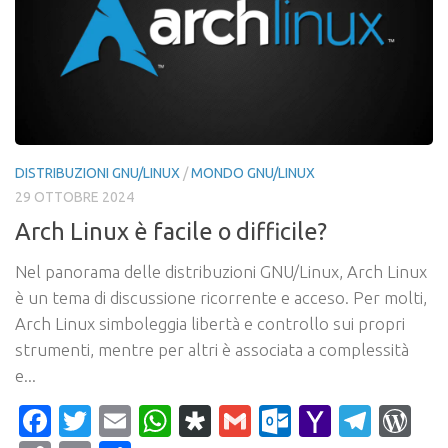
DISTRIBUZIONI GNU/LINUX
/
MONDO GNU/LINUX
29 OTTOBRE 2024
Arch Linux è facile o difficile?
Nel panorama delle distribuzioni GNU/Linux, Arch Linux
è un tema di discussione ricorrente e acceso. Per molti,
Arch Linux simboleggia libertà e controllo sui propri
strumenti, mentre per altri è associata a complessità
e...
Facebook
Twitter
Email
WhatsApp
Diaspora
Gmail
Outlook.c
Yahoo
Tele
Wo