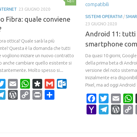
0
NTERNET
23 GIUGNO 2020
SISTEMI OPERATIVI
/
SMAR
o Fibra: quale conviene
23 GIUGNO 2020
?
Android 11: tutti 
bra ottica? Quale sarà la più
smartphone comp
nte? Questa è la domanda che tutti
e vogliono iniziare un nuovo contratto
Da quasi 10 giorni, Google h
 o anche cambiare quello esistente si
della prima beta di Androi
stantemente. Molto spesso si...
versione del noto sistema
Inizialmente era disponibi
acebook
Twitter
Email
WhatsApp
Diaspora
Gmail
Outlook.com
Pixel, ma ad oggi Android 
ahoo
Telegram
WordPress
Copy
Print
Condividi
Faceboo
Twitte
Ema
ail
Link
Yahoo
Teleg
Wor
Mail