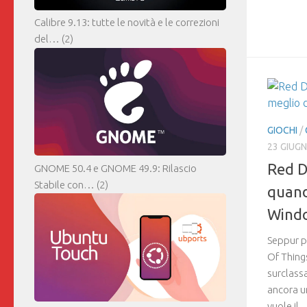
Calibre 9.13: tutte le novità e le correzioni
del…
(2)
GIOCHI
/
23 GIUG
Red D
GNOME 50.4 e GNOME 49.9: Rilascio
Stabile con…
(2)
quand
Windo
Seppur per
Of Thing
surclassat
ancora un
vuole il...