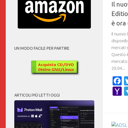
Il nu
Editi
è ora 
Il nuovo 
disponibi
mercati s
UN MODO FACILE PER PARTIRE
Questo è
mercato 
20.04...
F
Y
ARTICOLI PIÙ LETTI OGGI
M