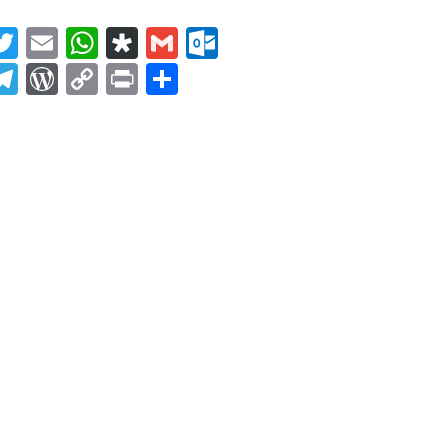
acebook
Twitter
Email
WhatsApp
Diaspora
Gmail
Outlook.com
ahoo
Telegram
WordPress
Copy
Print
Condividi
ail
Link