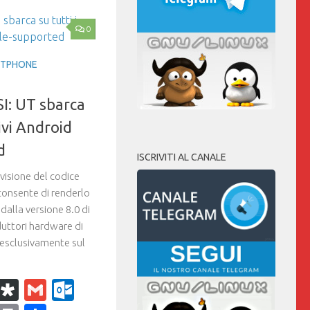
0
TPHONE
I: UT sbarca
tivi Android
d
ISCRIVITI AL CANALE
visione del codice
consente di renderlo
dalla versione 8.0 di
uttori hardware di
 esclusivamente sul
k
r
il
WhatsApp
Diaspora
Gmail
Outlook.com