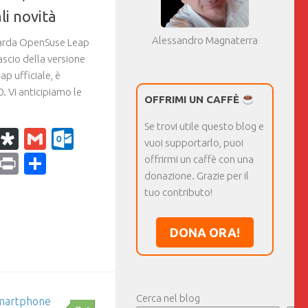
ali novità
Alessandro Magnaterra
guarda OpenSuse Leap
lascio della versione
p ufficiale, è
0. Vi anticipiamo le
OFFRIMI UN CAFFÈ
Se trovi utile questo blog e
k
r
il
WhatsApp
Diaspora
Gmail
Outlook.com
vuoi supportarlo, puoi
ram
dPress
Copy
Print
Condividi
offrirmi un caffè con una
donazione. Grazie per il
Link
tuo contributo!
DONA ORA!
Cerca nel blog