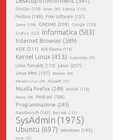
Desktop Environment
(397)
DevOps
(120)
Editing
(110)
Driver
(95)
Fedora
(188)
Free Software
(157)
GNOME
(209)
Game
(108)
Google
(120)
Informatica
(583)
Grafica
(125)
Internet Browser
(389)
KDE
(211)
KDE Plasma
(118)
Kernel Linux
(453)
Kubernetes
(91)
Linux
(207)
Linus Torvalds
(172)
Linux Mint
(197)
Malware
(93)
Manjaro Linux
(94)
Microsoft
(91)
Mozilla Firefox
(249)
NVIDIA
(118)
Podcast
(186)
Plasma
(94)
Programmazione
(245)
Raspberry Pi
(142)
Red Hat
(111)
SysAdmin
(1975)
Ubuntu
(697)
Windows
(195)
Wine
(92)