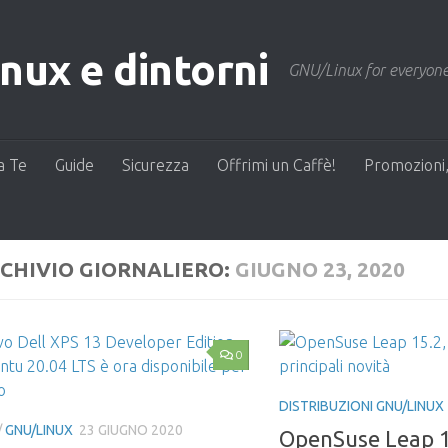
ux e dintorni
GNU/Linux for everyone
a Te
Guide
Sicurezza
Offrimi un Caffè!
Promozioni,
CHIVIO GIORNALIERO:
GIUGNO 23, 2020
0
DISTRIBUZIONI GNU/LINUX
/
GNU/LINUX
23 GIUGNO 2020
OpenSuse Leap 15