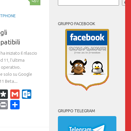
0
Cer
TPHONE
GRUPPO FACEBOOK
gli
atibili
a iniziato il rilascio
d 11, l’ultima
 operativo.
le solo su Google
11 Beta...
k
r
il
WhatsApp
Diaspora
Gmail
Outlook.com
ram
dPress
Copy
Print
Condividi
GRUPPO TELEGRAM
Link