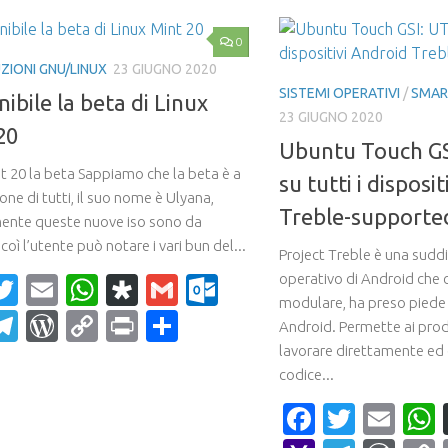
0
ZIONI GNU/LINUX
23 GIUGNO 2020
SISTEMI OPERATIVI
/
SMAR
ibile la beta di Linux
23 GIUGNO 2020
20
Ubuntu Touch GS
nt 20 la beta Sappiamo che la beta è a
su tutti i disposi
one di tutti, il suo nome è Ulyana,
Treble-supporte
ente queste nuove iso sono da
coì l’utente può notare i vari bun del...
Project Treble è una suddi
operativo di Android che 
acebook
Twitter
Email
WhatsApp
Diaspora
Gmail
Outlook.com
modulare, ha preso piede 
ahoo
Telegram
WordPress
Copy
Print
Condividi
Android. Permette ai prod
ail
Link
lavorare direttamente ed
codice...
Faceboo
Twitte
Ema