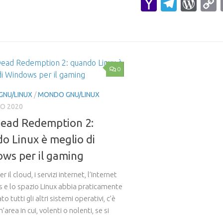
Yahoo
Teleg
Wor
Mail
0
GNU/LINUX
/
MONDO GNU/LINUX
NO 2020
ead Redemption 2:
o Linux è meglio di
ws per il gaming
 il cloud, i servizi internet, l’Internet
s e lo spazio Linux abbia praticamente
o tutti gli altri sistemi operativi, c’è
’area in cui, volenti o nolenti, se si