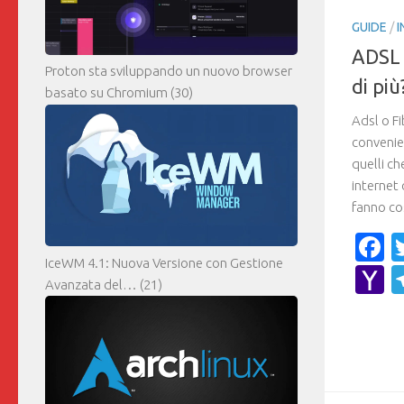
GUIDE
/
I
ADSL 
Proton sta sviluppando un nuovo browser
di più
basato su Chromium
(30)
Adsl o Fi
convenie
quelli ch
internet
fanno co
F
IceWM 4.1: Nuova Versione con Gestione
Y
Avanzata del…
(21)
M