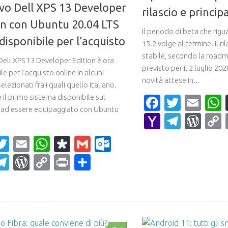
ovo Dell XPS 13 Developer
rilascio e princip
on con Ubuntu 20.04 LTS
Il periodo di beta che ri
disponibile per l’acquisto
15.2 volge al termine. Il ri
stabile, secondo la roadma
Dell XPS 13 Developer Edition è ora
previsto per il 2 luglio 202
le per l’acquisto online in alcuni
novità attese in...
elezionati fra i quali quello italiano.
 il primo sistema disponibile sul
Faceboo
Twitte
Ema
ad essere equipaggiato con Ubuntu
Yahoo
Teleg
Wor
Mail
acebook
Twitter
Email
WhatsApp
Diaspora
Gmail
Outlook.com
ahoo
Telegram
WordPress
Copy
Print
Condividi
ail
Link