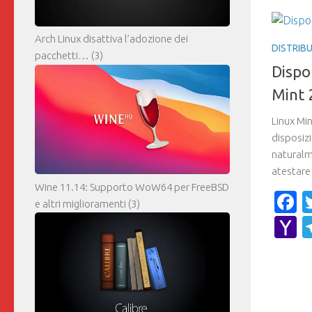
Arch Linux disattiva l’adozione dei
DISTRIBU
pacchetti…
(3)
Dispon
Mint 
Linux Mi
disposizi
naturalm
atestare 
Wine 11.14: Supporto WoW64 per FreeBSD
F
e altri miglioramenti
(3)
Y
M