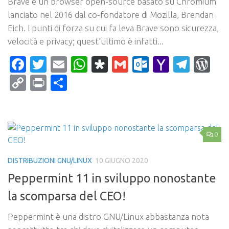
Brave è un browser open-source basato su Chromium
lanciato nel 2016 dal co-fondatore di Mozilla, Brendan
Eich. I punti di forza su cui fa leva Brave sono sicurezza,
velocità e privacy; quest’ultimo è infatti...
Facebook
Twitter
Email
WhatsApp
Diaspora
Gmail
Outlook.c
Yahoo
Tele
Wo
Mail
Copy
Print
Condividi
Link
0
DISTRIBUZIONI GNU/LINUX
10 GIUGNO 2020
Peppermint 11 in sviluppo nonostante
la scomparsa del CEO!
Peppermint è una distro GNU/Linux abbastanza nota