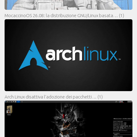
MocaccinoOS 26.08: la distribuzione GNU/Linux basata…
(1)
Arch Linux disattiva l’adozione dei pacchetti…
(1)