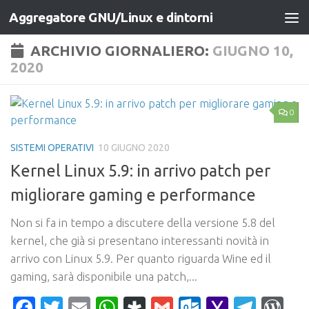
Aggregatore GNU/Linux e dintorni
Salta al contenuto
ARCHIVIO GIORNALIERO:
GIUGNO 10,
2020
0
SISTEMI OPERATIVI
10 GIUGNO 2020
Kernel Linux 5.9: in arrivo patch per
migliorare gaming e performance
Non si fa in tempo a discutere della versione 5.8 del
kernel, che già si presentano interessanti novità in
arrivo con Linux 5.9. Per quanto riguarda Wine ed il
gaming, sarà disponibile una patch,...
Facebook
Twitter
Email
WhatsApp
Diaspora
Gmail
Outlook.c
Yahoo
Tele
Wo