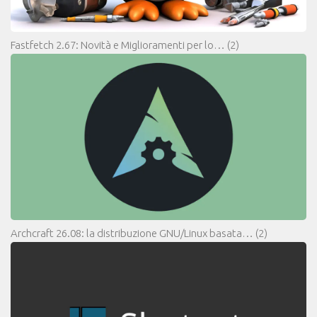
Fastfetch 2.67: Novità e Miglioramenti per lo…
(2)
Archcraft 26.08: la distribuzione GNU/Linux basata…
(2)