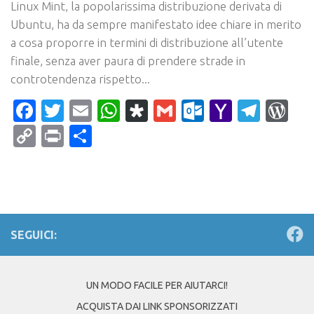
Linux Mint, la popolarissima distribuzione derivata di
Ubuntu, ha da sempre manifestato idee chiare in merito
a cosa proporre in termini di distribuzione all’utente
finale, senza aver paura di prendere strade in
controtendenza rispetto...
Facebook
Twitter
Email
WhatsApp
Diaspora
Gmail
Outlook.c
Yahoo
Tele
Wo
Mail
Copy
Print
Condividi
Link
SEGUICI:
UN MODO FACILE PER AIUTARCI!
ACQUISTA DAI LINK SPONSORIZZATI