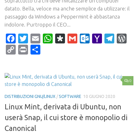
soprattutto tra chi deve rivitalizzare un computer
datato. Bella, veloce ma anche semplice da utilizzare: il
passaggio da Windows a Peppermint è abbastanza
indolore. Purtroppo il CEO...
Facebook
Twitter
Email
WhatsApp
Diaspora
Gmail
Outlook.c
Yahoo
Tele
Wo
Mail
Copy
Print
Condividi
Link
0
DISTRIBUZIONI GNU/LINUX
/
SOFTWARE
10 GIUGNO 2020
Linux Mint, derivata di Ubuntu, non
userà Snap, il cui store è monopolio di
Canonical