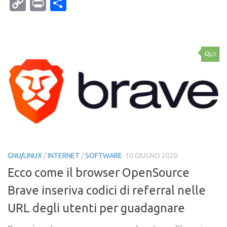
Mail
Copy
Print
Condividi
Link
0
GNU/LINUX
/
INTERNET
/
SOFTWARE
10 GIUGNO 2020
Ecco come il browser OpenSource
Brave inseriva codici di referral nelle
URL degli utenti per guadagnare