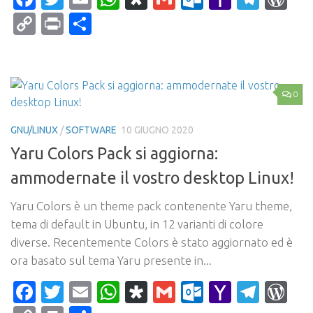
Mail
Copy
Print
Condividi
Link
0
GNU/LINUX
/
SOFTWARE
10 GIUGNO 2020
Yaru Colors Pack si aggiorna:
ammodernate il vostro desktop Linux!
Yaru Colors è un theme pack contenente Yaru theme,
tema di default in Ubuntu, in 12 varianti di colore
diverse. Recentemente Colors è stato aggiornato ed è
ora basato sul tema Yaru presente in...
Facebook
Twitter
Email
WhatsApp
Diaspora
Gmail
Outlook.c
Yahoo
Tele
Wo