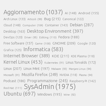
Aggiornamento
(1037)
AI
(148)
Android
(155)
Bug
(215)
Arch Linux
(133)
Canonical
(122)
Articoli
(99)
Debian
(287)
Cloud
(148)
Container
(143)
Computer
(104)
Desktop Environment
(397)
Desktop
(163)
Fedora
(188)
DevOps
(120)
Editing
(110)
Driver
(95)
GNOME
(209)
Free Software
(157)
Game
(108)
Google
(120)
Informatica
(583)
Grafica
(125)
Internet Browser
(389)
KDE
(211)
KDE Plasma
(118)
Kernel Linux
(453)
Linus Torvalds
(172)
Kubernetes
(91)
Linux
(207)
Linux Mint
(197)
Malware
(93)
Manjaro Linux
(94)
Mozilla Firefox
(249)
NVIDIA
(118)
Microsoft
(91)
Plasma
(94)
Programmazione
(245)
Podcast
(186)
Raspberry Pi
(142)
SysAdmin
(1975)
Red Hat
(111)
Ubuntu
(697)
Windows
(195)
Wine
(92)