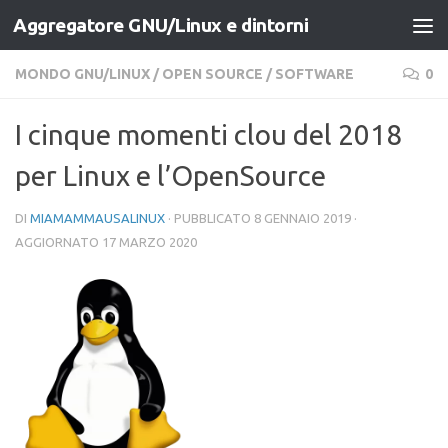
Aggregatore GNU/Linux e dintorni
Salta al contenuto
MONDO GNU/LINUX
/
OPEN SOURCE
/
SOFTWARE
0
I cinque momenti clou del 2018
per Linux e l’OpenSource
DI
MIAMAMMAUSALINUX
· PUBBLICATO
8 GENNAIO 2019
·
AGGIORNATO
17 MARZO 2020