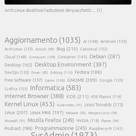
Arch Linux disattiva l’adozione dei pacchetti…
(1)
Aggiornamento
(1035)
AI
(148)
Android
(155)
Bug
(215)
Arch Linux
(133)
Canonical
(122)
Articoli
(99)
Debian
(287)
Cloud
(148)
Container
(143)
Computer
(104)
Desktop Environment
(397)
Desktop
(162)
Fedora
(188)
DevOps
(120)
Editing
(110)
Driver
(95)
GNOME
(209)
Free Software
(157)
Game
(108)
Google
(120)
Informatica
(583)
Grafica
(125)
Internet Browser
(388)
KDE
(211)
KDE Plasma
(118)
Kernel Linux
(453)
Linus Torvalds
(172)
Kubernetes
(91)
Linux
(207)
Linux Mint
(197)
Malware
(93)
Manjaro Linux
(94)
Mozilla Firefox
(249)
NVIDIA
(118)
Microsoft
(91)
Plasma
(94)
Programmazione
(245)
Podcast
(186)
Raspberry Pi
(142)
SysAdmin
(1973)