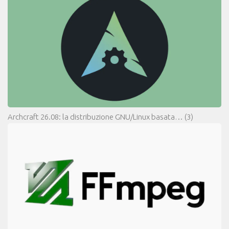
Archcraft 26.08: la distribuzione GNU/Linux basata…
(3)