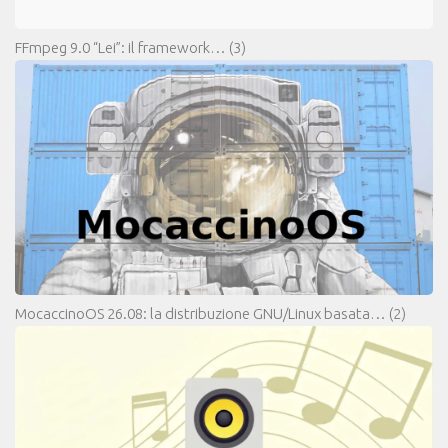
FFmpeg 9.0 “Lei”: il framework…
(3)
MocaccinoOS 26.08: la distribuzione GNU/Linux basata…
(2)