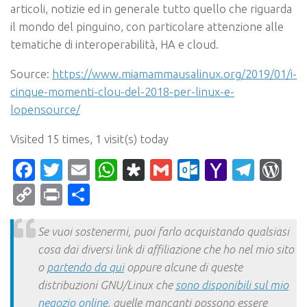
articoli, notizie ed in generale tutto quello che riguarda
il mondo del pinguino, con particolare attenzione alle
tematiche di interoperabilità, HA e cloud.
Source:
https://www.miamammausalinux.org/2019/01/i-
cinque-momenti-clou-del-2018-per-linux-e-
lopensource/
Visited 15 times, 1 visit(s) today
Facebook
Twitter
Email
WhatsApp
Diaspora
Gmail
Outlook.c
Yahoo
Tele
Wo
Mail
Copy
Print
Condividi
Link
Se vuoi sostenermi, puoi farlo acquistando qualsiasi
cosa dai diversi link di affiliazione che ho nel mio sito
o
partendo da qui
oppure alcune di queste
distribuzioni GNU/Linux che
sono disponibili sul mio
negozio online
, quelle mancanti possono essere