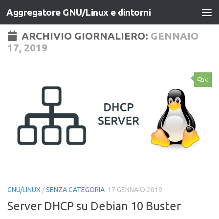
Aggregatore GNU/Linux e dintorni
Salta al contenuto
ARCHIVIO GIORNALIERO:
GENNAIO
17, 2019
0
GNU/LINUX
/
SENZA CATEGORIA
17 GENNAIO 2019
Server DHCP su Debian 10 Buster