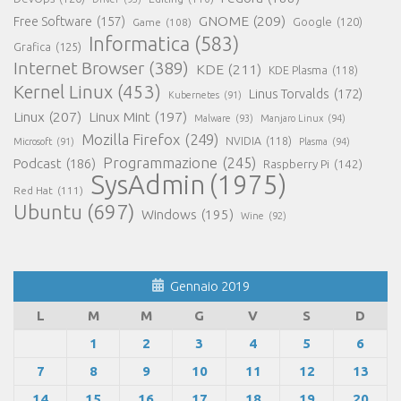
GNOME
(209)
Free Software
(157)
Game
(108)
Google
(120)
Informatica
(583)
Grafica
(125)
Internet Browser
(389)
KDE
(211)
KDE Plasma
(118)
Kernel Linux
(453)
Linus Torvalds
(172)
Kubernetes
(91)
Linux
(207)
Linux Mint
(197)
Malware
(93)
Manjaro Linux
(94)
Mozilla Firefox
(249)
NVIDIA
(118)
Microsoft
(91)
Plasma
(94)
Programmazione
(245)
Podcast
(186)
Raspberry Pi
(142)
SysAdmin
(1975)
Red Hat
(111)
Ubuntu
(697)
Windows
(195)
Wine
(92)
Gennaio 2019
L
M
M
G
V
S
D
1
2
3
4
5
6
7
8
9
10
11
12
13
14
15
16
17
18
19
20