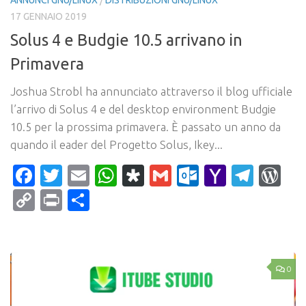
ANNUNCI GNU/LINUX
/
DISTRIBUZIONI GNU/LINUX
17 GENNAIO 2019
Solus 4 e Budgie 10.5 arrivano in
Primavera
Joshua Strobl ha annunciato attraverso il blog ufficiale
l’arrivo di Solus 4 e del desktop environment Budgie
10.5 per la prossima primavera. È passato un anno da
quando il eader del Progetto Solus, Ikey...
Facebook
Twitter
Email
WhatsApp
Diaspora
Gmail
Outlook.c
Yahoo
Tele
Wo
Mail
Copy
Print
Condividi
Link
0