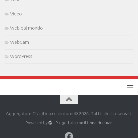
Video
Web dal mondo
WebCam
WordPress
Aggregatore GNU/Linux e dintorni © 2026. Tutti i diritti riservati.
Powered by
- Progettato con il
tema Hueman