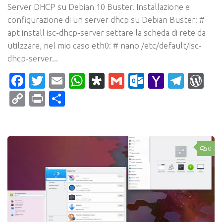
Server DHCP su Debian 10 Buster. Installazione e
configurazione di un server dhcp su Debian Buster: #
apt install isc-dhcp-server settare la scheda di rete da
utilzzare, nel mio caso eth0: # nano /etc/default/isc-
dhcp-server...
Facebook
Twitter
Email
WhatsApp
Diaspora
Gmail
Outlook.c
Yahoo
Tele
Wo
Mail
Copy
Print
Condividi
Link
0