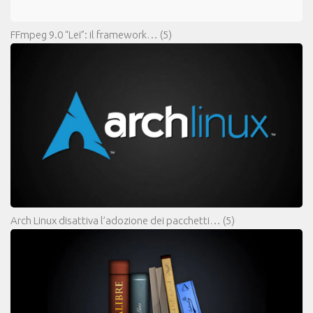
FFmpeg 9.0 “Lei”: il framework…
(5)
Arch Linux disattiva l’adozione dei pacchetti…
(5)