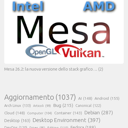
Mesa 26.2: la nuova versione dello stack grafico…
(2)
Aggiornamento
(1037)
AI
(148)
Android
(155)
Bug
(215)
Arch Linux
(133)
Canonical
(122)
Articoli
(99)
Debian
(287)
Cloud
(148)
Container
(143)
Computer
(104)
Desktop Environment
(397)
Desktop
(163)
Fedora
(188)
DevOps
(120)
Editing
(110)
Driver
(95)