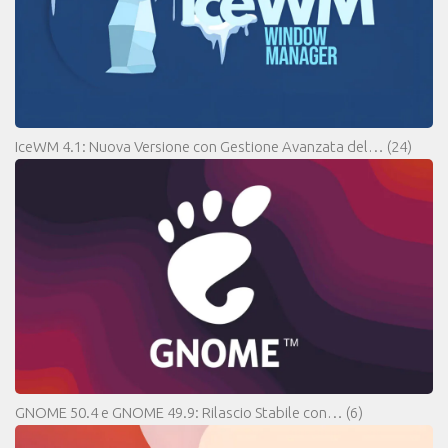
IceWM 4.1: Nuova Versione con Gestione Avanzata del…
(24)
GNOME 50.4 e GNOME 49.9: Rilascio Stabile con…
(6)