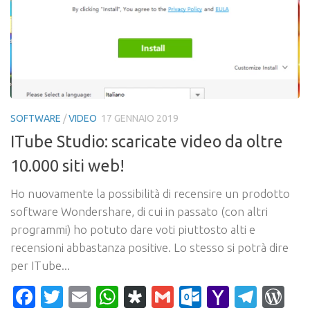
SOFTWARE
/
VIDEO
17 GENNAIO 2019
ITube Studio: scaricate video da oltre
10.000 siti web!
Ho nuovamente la possibilità di recensire un prodotto
software Wondershare, di cui in passato (con altri
programmi) ho potuto dare voti piuttosto alti e
recensioni abbastanza positive. Lo stesso si potrà dire
per ITube...
Facebook
Twitter
Email
WhatsApp
Diaspora
Gmail
Outlook.c
Yahoo
Tele
Wo