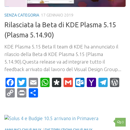
SENZA CATEGORIA
17 GENNAIO 2019
Rilasciata la Beta di KDE Plasma 5.15
(Plasma 5.14.90)
KDE Plasma 5.15 Beta Il team di KDE ha annunciato il
rilascio della Beta di KDE Plasma 5.15 (Plasma
5.14.90).Questa release va ad integrare tutto il
feedback arrivato dal lavoro del Visual Design Group...
Facebook
Twitter
Email
WhatsApp
Diaspora
Gmail
Outlook.c
Yahoo
Tele
Wo
Mail
Copy
Print
Condividi
Link
0