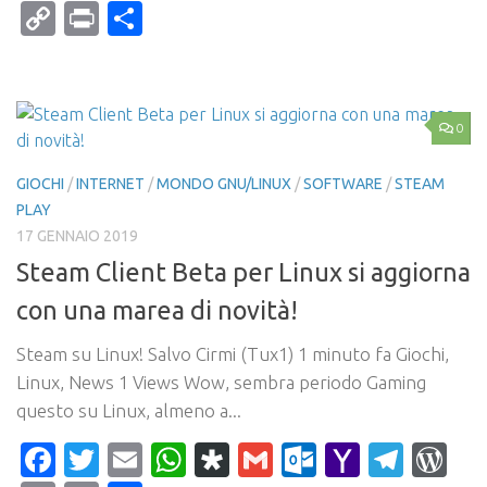
Mail
Copy
Print
Condividi
Link
0
GIOCHI
/
INTERNET
/
MONDO GNU/LINUX
/
SOFTWARE
/
STEAM
PLAY
17 GENNAIO 2019
Steam Client Beta per Linux si aggiorna
con una marea di novità!
Steam su Linux! Salvo Cirmi (Tux1) 1 minuto fa Giochi,
Linux, News 1 Views Wow, sembra periodo Gaming
questo su Linux, almeno a...
Facebook
Twitter
Email
WhatsApp
Diaspora
Gmail
Outlook.c
Yahoo
Tele
Wo