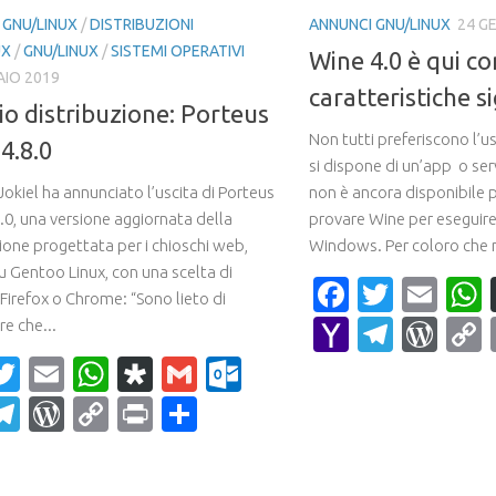
 GNU/LINUX
/
DISTRIBUZIONI
ANNUNCI GNU/LINUX
24 G
UX
/
GNU/LINUX
/
SISTEMI OPERATIVI
Wine 4.0 è qui c
AIO 2019
caratteristiche si
cio distribuzione: Porteus
Non tutti preferiscono l’us
4.8.0
si dispone di un’app o ser
okiel ha annunciato l’uscita di Porteus
non è ancora disponibile p
.0, una versione aggiornata della
provare Wine per eseguire
ione progettata per i chioschi web,
Windows. Per coloro che 
u Gentoo Linux, con una scelta di
Faceboo
Twitte
Ema
Firefox o Chrome: “Sono lieto di
Yahoo
Teleg
Wor
e che...
Mail
acebook
Twitter
Email
WhatsApp
Diaspora
Gmail
Outlook.com
ahoo
Telegram
WordPress
Copy
Print
Condividi
ail
Link