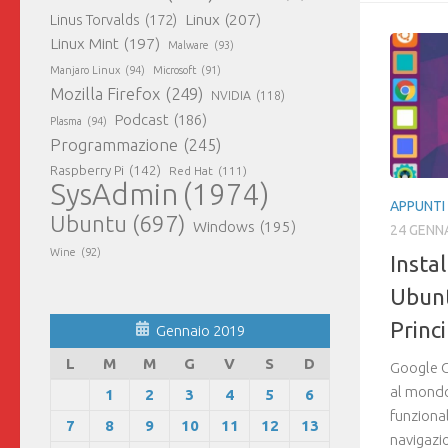
Linux
(207)
Linus Torvalds
(172)
Linux Mint
(197)
Malware
(93)
Manjaro Linux
(94)
Microsoft
(91)
Mozilla Firefox
(249)
NVIDIA
(118)
Podcast
(186)
Plasma
(94)
Programmazione
(245)
Raspberry Pi
(142)
Red Hat
(111)
SysAdmin
(1974)
APPUNTI 
Ubuntu
(697)
Windows
(195)
24 GENN
Wine
(92)
Insta
Ubunt
Princi
Gennaio 2019
L
M
M
G
V
S
D
Google C
al mondo.
1
2
3
4
5
6
funzional
7
8
9
10
11
12
13
navigazi