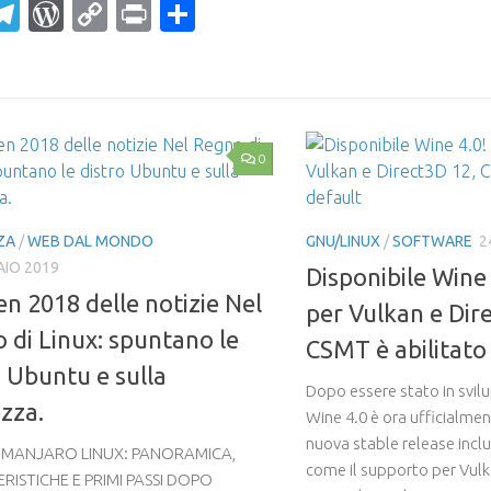
ahoo
Telegram
WordPress
Copy
Print
Condividi
ail
Link
0
ZA
/
WEB DAL MONDO
GNU/LINUX
/
SOFTWARE
2
AIO 2019
Disponibile Wine
en 2018 delle notizie Nel
per Vulkan e Dir
 di Linux: spuntano le
CSMT è abilitato 
o Ubuntu e sulla
Dopo essere stato in svil
ezza.
Wine 4.0 è ora ufficialmen
nuova stable release incl
 MANJARO LINUX: PANORAMICA,
come il supporto per Vulk
RISTICHE E PRIMI PASSI DOPO