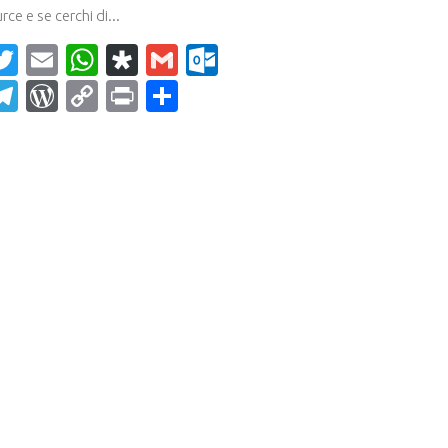
ce e se cerchi di...
acebook
Twitter
Email
WhatsApp
Diaspora
Gmail
Outlook.com
ahoo
Telegram
WordPress
Copy
Print
Condividi
ail
Link