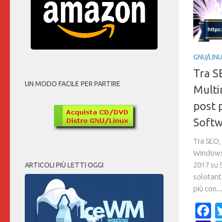
GNU/LIN
Tra S
UN MODO FACILE PER PARTIRE
Multi
post p
Softw
Tra SEO,
Windows e
2017 su 
ARTICOLI PIÙ LETTI OGGI
solotant
più con..
F