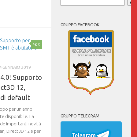
Cer
GRUPPO FACEBOOK
0
4 GENNAIO 2019
 4.0! Supporto
ect3D 12,
di default
uppo per un anno
GRUPPO TELEGRAM
te disponibile. La
ude importanti novità
an, Direct3D 12 e per