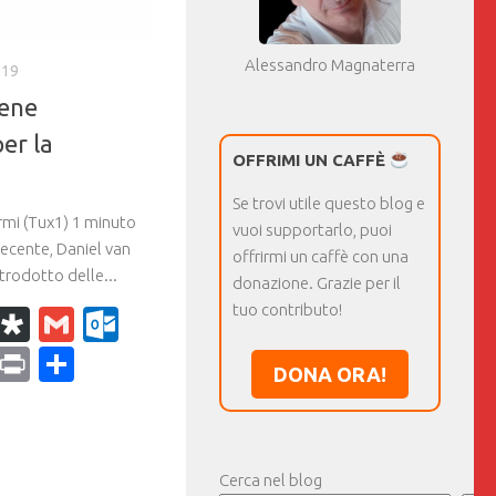
Alessandro Magnaterra
019
iene
per la
OFFRIMI UN CAFFÈ
Se trovi utile questo blog e
rmi (Tux1) 1 minuto
vuoi supportarlo, puoi
recente, Daniel van
offrirmi un caffè con una
trodotto delle...
donazione. Grazie per il
tuo contributo!
k
r
il
WhatsApp
Diaspora
Gmail
Outlook.com
ram
dPress
Copy
Print
Condividi
DONA ORA!
Link
Cerca nel blog