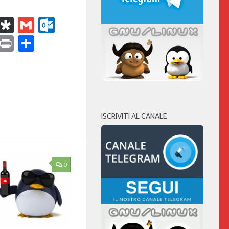
k
r
il
WhatsApp
Diaspora
Gmail
Outlook.com
ram
dPress
Copy
Print
Condividi
Link
ISCRIVITI AL CANALE
0