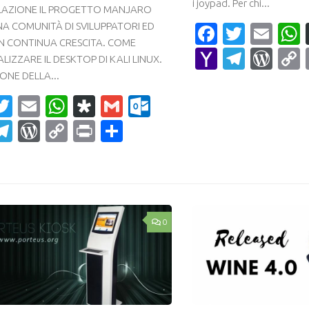
i joypad. Per chi...
LLAZIONE IL PROGETTO MANJARO
NA COMUNITÀ DI SVILUPPATORI ED
Faceboo
Twitte
Ema
IN CONTINUA CRESCITA. COME
Yahoo
Teleg
Wor
LIZZARE IL DESKTOP DI KALI LINUX.
Mail
ONE DELLA...
acebook
Twitter
Email
WhatsApp
Diaspora
Gmail
Outlook.com
ahoo
Telegram
WordPress
Copy
Print
Condividi
ail
Link
0