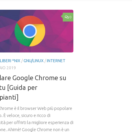
0
LIBERI *NIX
/
GNU/LINUX
/
INTERNET
AIO 2019
llare Google Chrome su
u [Guida per
pianti]
hrome è il browser Web più popolare
 È veloce, sicuro e ricco di
ità per offrirti la migliore esperienza di
one. Ahimè! Google Chrome non è un