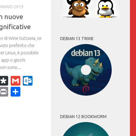
ENNAIO 2019
on nuove
gnificative
o di Wine tuttavia, se
DEBIAN 13 TRIXIE
vizio preferito che
er Linux, è possibile
 app o giochi
non sono...
k
r
il
WhatsApp
Diaspora
Gmail
Outlook.com
ram
dPress
Copy
Print
Condividi
Link
DEBIAN 12 BOOKWORM