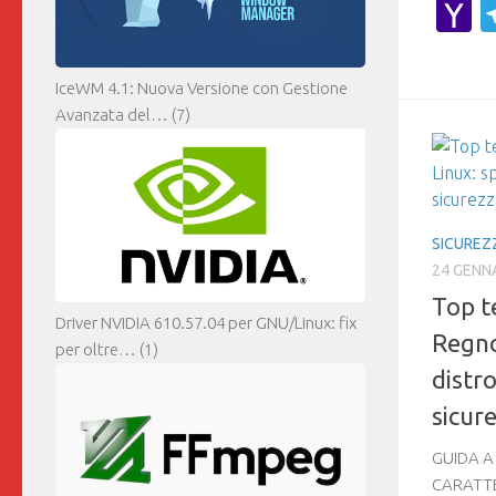
Y
M
IceWM 4.1: Nuova Versione con Gestione
Avanzata del…
(7)
SICUREZ
24 GENN
Top t
Driver NVIDIA 610.57.04 per GNU/Linux: fix
Regno
per oltre…
(1)
distr
sicur
GUIDA A
CARATTE