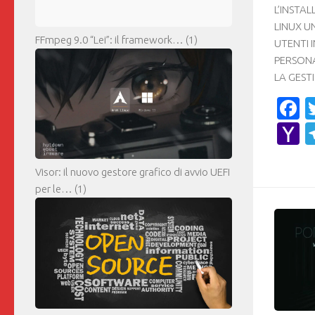
L’INSTA
LINUX U
FFmpeg 9.0 “Lei”: il framework…
(1)
UTENTI 
PERSONA
LA GESTI
F
Y
M
Visor: il nuovo gestore grafico di avvio UEFI
per le…
(1)