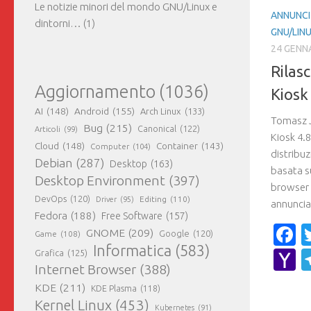
Le notizie minori del mondo GNU/Linux e
ANNUNCI
dintorni…
(1)
GNU/LIN
24 GENN
Rilas
Aggiornamento
(1036)
Kiosk 
AI
(148)
Android
(155)
Arch Linux
(133)
Tomasz J
Bug
(215)
Canonical
(122)
Articoli
(99)
Kiosk 4.8
Cloud
(148)
Container
(143)
Computer
(104)
distribuz
Debian
(287)
Desktop
(163)
basata s
Desktop Environment
(397)
browser 
DevOps
(120)
Editing
(110)
Driver
(95)
annunciar
Fedora
(188)
Free Software
(157)
F
GNOME
(209)
Game
(108)
Google
(120)
Informatica
(583)
Y
Grafica
(125)
Internet Browser
(388)
M
KDE
(211)
KDE Plasma
(118)
Kernel Linux
(453)
Kubernetes
(91)