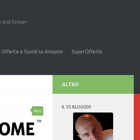
 and forever
 Offerte e Sconti su Amazon
SuperOfferte
ALTRO
IL VS BLOGGER
0