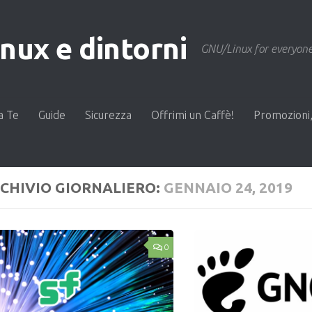
ux e dintorni
GNU/Linux for everyone
a Te
Guide
Sicurezza
Offrimi un Caffè!
Promozioni,
CHIVIO GIORNALIERO:
GENNAIO 24, 2019
0