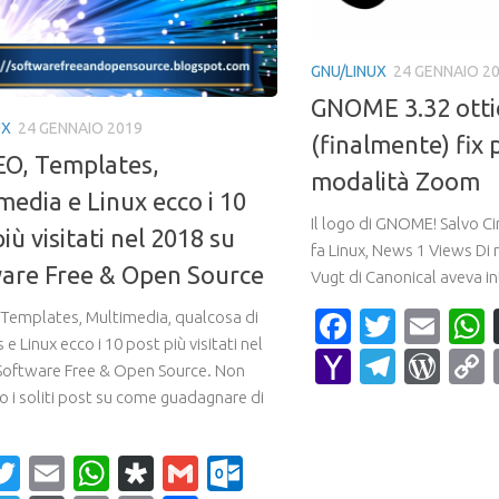
GNU/LINUX
24 GENNAIO 2
GNOME 3.32 ott
UX
24 GENNAIO 2019
(finalmente) fix 
EO, Templates,
modalità Zoom
media e Linux ecco i 10
Il logo di GNOME! Salvo Ci
iù visitati nel 2018 su
fa Linux, News 1 Views Di 
are Free & Open Source
Vugt di Canonical aveva in
Faceboo
Twitte
Ema
 Templates, Multimedia, qualcosa di
 Linux ecco i 10 post più visitati nel
Yahoo
Teleg
Wor
Software Free & Open Source. Non
Mail
o i soliti post su come guadagnare di
.
acebook
Twitter
Email
WhatsApp
Diaspora
Gmail
Outlook.com