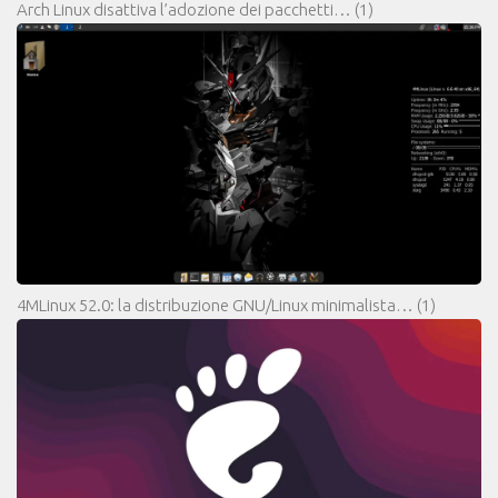
Arch Linux disattiva l’adozione dei pacchetti…
(1)
4MLinux 52.0: la distribuzione GNU/Linux minimalista…
(1)