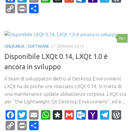
Mail
Copy
Print
Condividi
Link
0
GNU/LINUX
/
SOFTWARE
27 GENNAIO 2019
Disponibile LXQt 0.14, LXQt 1.0 è
ancora in sviluppo
Il team di sviluppatori dietro al Desktop Environment
LXQt ha da poche ore rilasciato LXQt 0.14. Si tratta di
una maintenance update abbastanza corposa. LXQt sta
per “the Lightweight Qt Desktop Environment”, ed è...
Facebook
Twitter
Email
WhatsApp
Diaspora
Gmail
Outlook.c
Yahoo
Tele
Wo
Mail
Copy
Print
Condividi