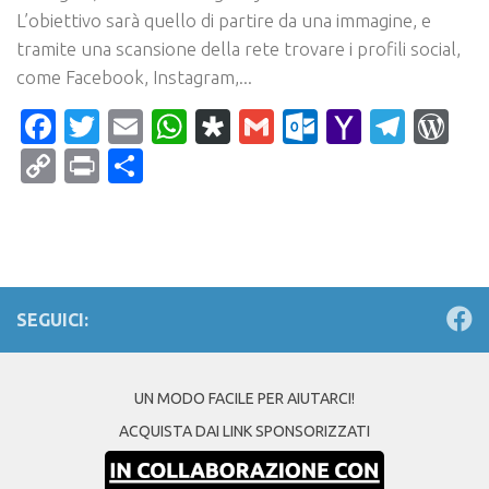
L’obiettivo sarà quello di partire da una immagine, e
tramite una scansione della rete trovare i profili social,
come Facebook, Instagram,...
Facebook
Twitter
Email
WhatsApp
Diaspora
Gmail
Outlook.c
Yahoo
Tele
Wo
Mail
Copy
Print
Condividi
Link
SEGUICI:
UN MODO FACILE PER AIUTARCI!
ACQUISTA DAI LINK SPONSORIZZATI