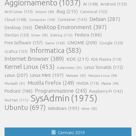
Aggiornamento
(1037)
AI
(148)
Android
(155)
Bug
(215)
Arch Linux
(133)
Canonical
(122)
Articoli
(99)
Debian
(287)
Cloud
(148)
Container
(143)
Computer
(104)
Desktop Environment
(397)
Desktop
(163)
Fedora
(188)
DevOps
(120)
Editing
(110)
Driver
(95)
GNOME
(209)
Free Software
(157)
Game
(108)
Google
(120)
Informatica
(583)
Grafica
(125)
Internet Browser
(389)
KDE
(211)
KDE Plasma
(118)
Kernel Linux
(453)
Linus Torvalds
(172)
Kubernetes
(91)
Linux
(207)
Linux Mint
(197)
Malware
(93)
Manjaro Linux
(94)
Mozilla Firefox
(249)
NVIDIA
(118)
Microsoft
(91)
Plasma
(94)
Programmazione
(245)
Podcast
(186)
Raspberry Pi
(142)
SysAdmin
(1975)
Red Hat
(111)
Ubuntu
(697)
Windows
(195)
Wine
(92)
Gennaio 2019