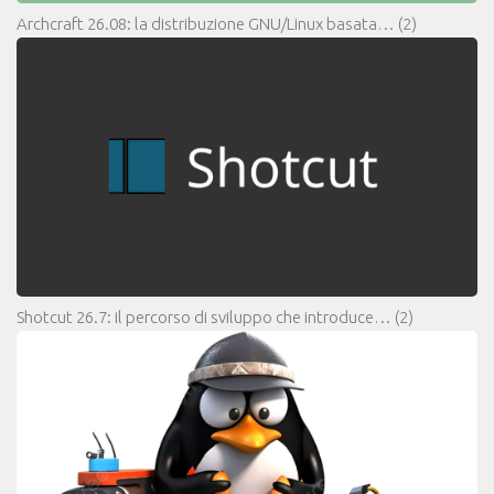
Archcraft 26.08: la distribuzione GNU/Linux basata…
(2)
Shotcut 26.7: il percorso di sviluppo che introduce…
(2)