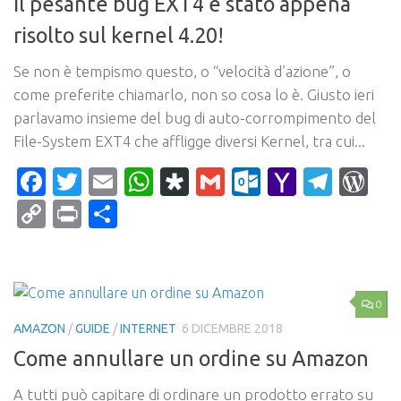
Il pesante bug EXT4 è stato appena
risolto sul kernel 4.20!
Se non è tempismo questo, o “velocità d’azione”, o
come preferite chiamarlo, non so cosa lo è. Giusto ieri
parlavamo insieme del bug di auto-corrompimento del
File-System EXT4 che affligge diversi Kernel, tra cui...
Facebook
Twitter
Email
WhatsApp
Diaspora
Gmail
Outlook.c
Yahoo
Tele
Wo
Mail
Copy
Print
Condividi
Link
0
AMAZON
/
GUIDE
/
INTERNET
6 DICEMBRE 2018
Come annullare un ordine su Amazon
A tutti può capitare di ordinare un prodotto errato su