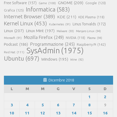
GNOME
(209)
Free Software
(157)
Game
(108)
Google
(120)
Informatica
(583)
Grafica
(125)
Internet Browser
(389)
KDE
(211)
KDE Plasma
(118)
Kernel Linux
(453)
Linus Torvalds
(172)
Kubernetes
(91)
Linux
(207)
Linux Mint
(197)
Malware
(93)
Manjaro Linux
(94)
Mozilla Firefox
(249)
NVIDIA
(118)
Microsoft
(91)
Plasma
(94)
Programmazione
(245)
Podcast
(186)
Raspberry Pi
(142)
SysAdmin
(1975)
Red Hat
(111)
Ubuntu
(697)
Windows
(195)
Wine
(92)
Dicembre 2018
L
M
M
G
V
S
D
1
2
3
4
5
6
7
8
9
10
11
12
13
14
15
16