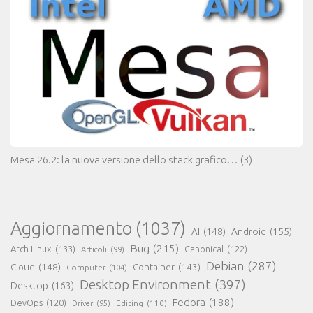
Mesa 26.2: la nuova versione dello stack grafico…
(3)
Aggiornamento
(1037)
AI
(148)
Android
(155)
Bug
(215)
Arch Linux
(133)
Canonical
(122)
Articoli
(99)
Debian
(287)
Cloud
(148)
Container
(143)
Computer
(104)
Desktop Environment
(397)
Desktop
(163)
Fedora
(188)
DevOps
(120)
Editing
(110)
Driver
(95)