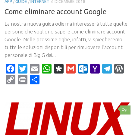
APP
/
GUIDE
/
INTERNET
6 DICEMBRE 2018
Come eliminare account Google
La nostra nuova guida odierna interesserà tutte quelle
persone che vogliono sapere come eliminare account
Google. Nelle prossime righe, infatti, vi spiegheremo
tutte le soluzioni disponibili per rimuovere l’account
personale di Big G dai...
Facebook
Twitter
Email
WhatsApp
Diaspora
Gmail
Outlook.c
Yahoo
Tele
Wo
Mail
Copy
Print
Condividi
Link
0