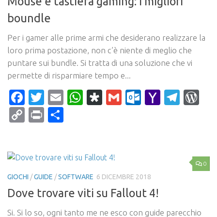
Mouse e tastiera gaming: i migliori
boundle
Per i gamer alle prime armi che desiderano realizzare la
loro prima postazione, non c’è niente di meglio che
puntare sui bundle. Si tratta di una soluzione che vi
permette di risparmiare tempo e...
Facebook
Twitter
Email
WhatsApp
Diaspora
Gmail
Outlook.c
Yahoo
Tele
Wo
Mail
Copy
Print
Condividi
Link
0
GIOCHI
/
GUIDE
/
SOFTWARE
6 DICEMBRE 2018
Dove trovare viti su Fallout 4!
Si. Si lo so, ogni tanto me ne esco con guide parecchio