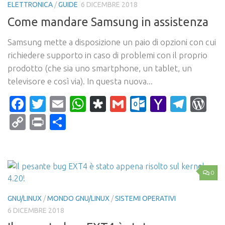
ELETTRONICA
/
GUIDE
6 DICEMBRE 2018
Come mandare Samsung in assistenza
Samsung mette a disposizione un paio di opzioni con cui
richiedere supporto in caso di problemi con il proprio
prodotto (che sia uno smartphone, un tablet, un
televisore e così via). In questa nuova...
Facebook
Twitter
Email
WhatsApp
Diaspora
Gmail
Outlook.c
Yahoo
Tele
Wo
Mail
Copy
Print
Condividi
Link
0
GNU/LINUX
/
MONDO GNU/LINUX
/
SISTEMI OPERATIVI
6 DICEMBRE 2018