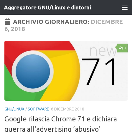
Aggregatore GNU/Linux e dintorni
Salta al contenuto
ARCHIVIO GIORNALIERO:
DICEMBRE
6, 2018
0
GNU/LINUX
/
SOFTWARE
6 DICEMBRE 2018
Google rilascia Chrome 71 e dichiara
guerra all’advertising ‘abusivo’