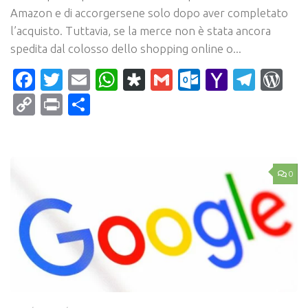
Amazon e di accorgersene solo dopo aver completato
l’acquisto. Tuttavia, se la merce non è stata ancora
spedita dal colosso dello shopping online o...
Facebook
Twitter
Email
WhatsApp
Diaspora
Gmail
Outlook.c
Yahoo
Tele
Wo
Mail
Copy
Print
Condividi
Link
0