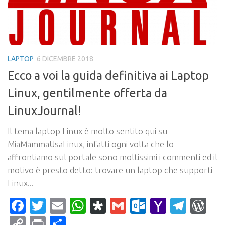
LAPTOP
6 DICEMBRE 2018
Ecco a voi la guida definitiva ai Laptop
Linux, gentilmente offerta da
LinuxJournal!
Il tema laptop Linux è molto sentito qui su
MiaMammaUsaLinux, infatti ogni volta che lo
affrontiamo sul portale sono moltissimi i commenti ed il
motivo è presto detto: trovare un laptop che supporti
Linux...
Facebook
Twitter
Email
WhatsApp
Diaspora
Gmail
Outlook.c
Yahoo
Tele
Wo
Mail
Copy
Print
Condividi