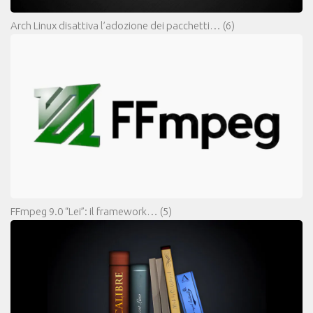
Arch Linux disattiva l’adozione dei pacchetti…
(6)
FFmpeg 9.0 “Lei”: il framework…
(5)