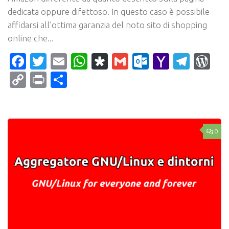
dedicata oppure difettoso. In questo caso è possibile
affidarsi all’ottima garanzia del noto sito di shopping
online che...
Facebook
Twitter
Email
WhatsApp
Diaspora
Gmail
Outlook.c
Yahoo
Tele
Wo
Mail
Copy
Print
Condividi
Link
0