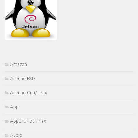
Amazon
Annunci BSD
Annunci Gnu/Linux
App
Appunti liberi *nix
Audio