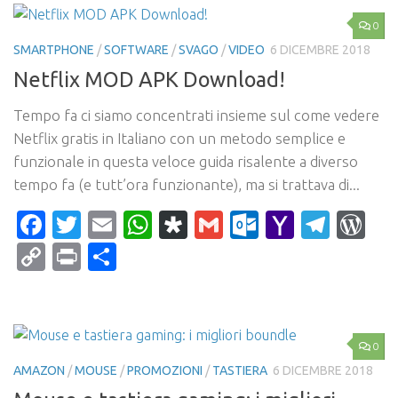
0
SMARTPHONE
/
SOFTWARE
/
SVAGO
/
VIDEO
6 DICEMBRE 2018
Netflix MOD APK Download!
Tempo fa ci siamo concentrati insieme sul come vedere
Netflix gratis in Italiano con un metodo semplice e
funzionale in questa veloce guida risalente a diverso
tempo fa (e tutt’ora funzionante), ma si trattava di...
Facebook
Twitter
Email
WhatsApp
Diaspora
Gmail
Outlook.c
Yahoo
Tele
Wo
Mail
Copy
Print
Condividi
Link
0
AMAZON
/
MOUSE
/
PROMOZIONI
/
TASTIERA
6 DICEMBRE 2018