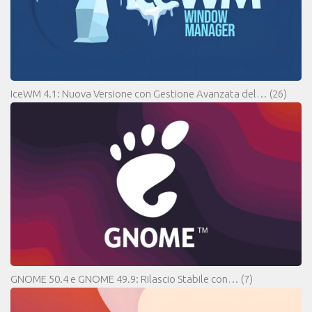
IceWM 4.1: Nuova Versione con Gestione Avanzata del…
(26)
GNOME 50.4 e GNOME 49.9: Rilascio Stabile con…
(7)