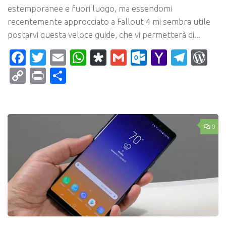
estemporanee e fuori luogo, ma essendomi
recentemente approcciato a Fallout 4 mi sembra utile
postarvi questa veloce guide, che vi permetterà di...
Facebook
Twitter
Email
WhatsApp
Diaspora
Gmail
Outlook.c
Yahoo
Tele
Wo
Mail
Copy
Print
Condividi
Link
0