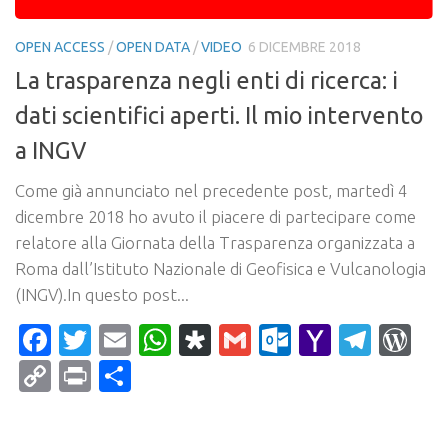
OPEN ACCESS
/
OPEN DATA
/
VIDEO
6 DICEMBRE 2018
La trasparenza negli enti di ricerca: i
dati scientifici aperti. Il mio intervento
a INGV
Come già annunciato nel precedente post, martedì 4
dicembre 2018 ho avuto il piacere di partecipare come
relatore alla Giornata della Trasparenza organizzata a
Roma dall’Istituto Nazionale di Geofisica e Vulcanologia
(INGV).In questo post...
Facebook
Twitter
Email
WhatsApp
Diaspora
Gmail
Outlook.c
Yahoo
Tele
Wo
Mail
Copy
Print
Condividi
Link