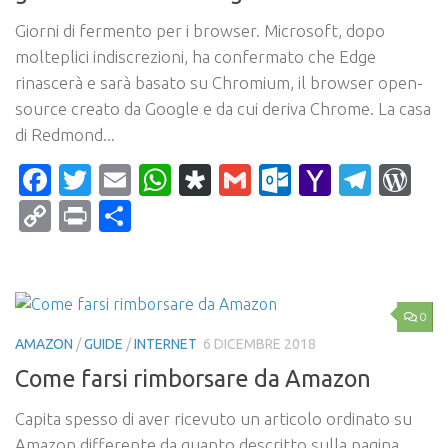
Giorni di fermento per i browser. Microsoft, dopo
molteplici indiscrezioni, ha confermato che Edge
rinascerà e sarà basato su Chromium, il browser open-
source creato da Google e da cui deriva Chrome. La casa
di Redmond...
Facebook
Twitter
Email
WhatsApp
Diaspora
Gmail
Outlook.c
Yahoo
Tele
Wo
Mail
Copy
Print
Condividi
Link
0
AMAZON
/
GUIDE
/
INTERNET
6 DICEMBRE 2018
Come farsi rimborsare da Amazon
Capita spesso di aver ricevuto un articolo ordinato su
Amazon differente da quanto descritto sulla pagina