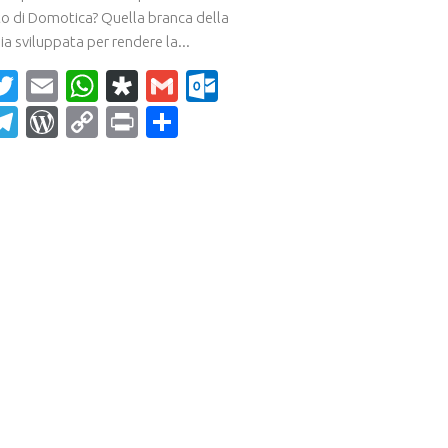
ato di Domotica? Quella branca della
a sviluppata per rendere la...
acebook
Twitter
Email
WhatsApp
Diaspora
Gmail
Outlook.com
ahoo
Telegram
WordPress
Copy
Print
Condividi
ail
Link