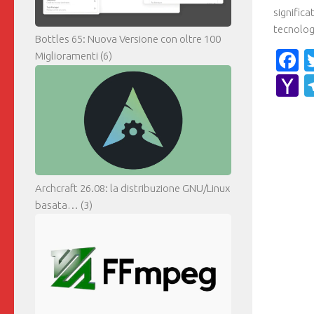
signific
tecnologi
Bottles 65: Nuova Versione con oltre 100
F
Miglioramenti
(6)
Y
M
Archcraft 26.08: la distribuzione GNU/Linux
basata…
(3)