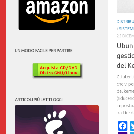
DISTRIBU
/
SISTEMI
25 DICE
Ubunt
UN MODO FACILE PER PARTIRE
gesti
del K
Gli utent
che vi pe
del kerne
(riducen
ARTICOLI PIÙ LETTI OGGI
impostazi
partire d
F