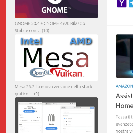
Y
M
GNOME 50.4 e GNOME 49.9: Rilascio
Stabile con…
(10)
AMAZON
Mesa 26.2: la nuova versione dello stack
grafico…
(9)
Assis
Home:
Passa il
avanzata
nostra vi