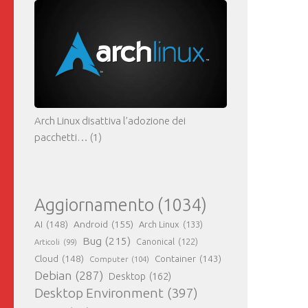
Arch Linux disattiva l’adozione dei
pacchetti…
(1)
Aggiornamento
(1034)
AI
(148)
Android
(155)
Arch Linux
(133)
Bug
(215)
Canonical
(122)
Articoli
(99)
Cloud
(148)
Container
(143)
Computer
(104)
Debian
(287)
Desktop
(162)
Desktop Environment
(397)