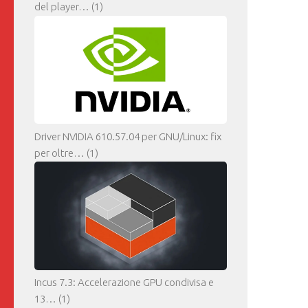
del player…
(1)
Driver NVIDIA 610.57.04 per GNU/Linux: fix
per oltre…
(1)
Incus 7.3: Accelerazione GPU condivisa e
13…
(1)