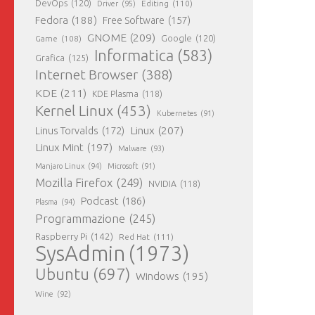
DevOps
(120)
Editing
(110)
Driver
(95)
Fedora
(188)
Free Software
(157)
GNOME
(209)
Game
(108)
Google
(120)
Informatica
(583)
Grafica
(125)
Internet Browser
(388)
KDE
(211)
KDE Plasma
(118)
Kernel Linux
(453)
Kubernetes
(91)
Linux
(207)
Linus Torvalds
(172)
Linux Mint
(197)
Malware
(93)
Manjaro Linux
(94)
Microsoft
(91)
Mozilla Firefox
(249)
NVIDIA
(118)
Podcast
(186)
Plasma
(94)
Programmazione
(245)
Raspberry Pi
(142)
Red Hat
(111)
SysAdmin
(1973)
Ubuntu
(697)
Windows
(195)
Wine
(92)