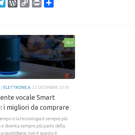
ahoo
Telegram
WordPress
Copy
Print
Condividi
ail
Link
0
/
ELETTRONICA
25 DICEMBRE 2018
tente vocale Smart
 i migliori da comprare
 tempo e la tecnologia è sempre più
 e diventa sempre più parte della
ta quotidiana: non è questo il