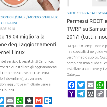
GUIDE
/
SENZA CATEGORI
ZIONI GNU/LINUX
/
MONDO GNU/LINUX
Permessi ROOT e
 OPERATIVI
TWRP su Samsun
MBRE 2018
u 19.04 migliora la
2017! (tutti i mod
one degli aggiornamenti
Da quanto tempo non vi p
ernel Linux
mie specialissime guide 
vero? rimedio subito. Gus
i del servizio Livepatch di Canonical,
completissima guida su c
rmette di installare gli aggiornamenti
installare una recovery 
l Linux senza riavviare il sistema
Galaxy...
do il downtime), troveranno
Faceboo
Twitte
Ema
oni aggiuntive e migliorie varie a
a Ubuntu...
Yahoo
Teleg
Wor
acebook
Twitter
Email
WhatsApp
Diaspora
Gmail
Outlook.com
Mail