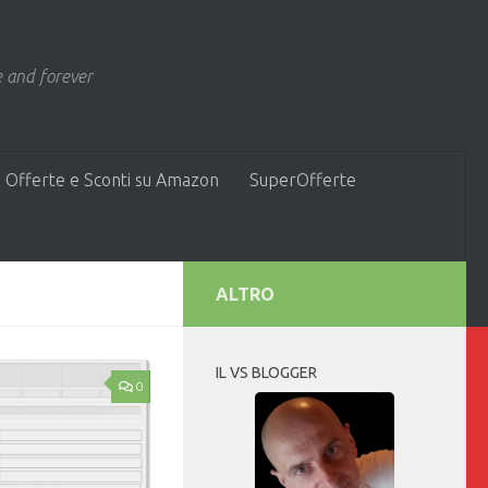
 and forever
 Offerte e Sconti su Amazon
SuperOfferte
ALTRO
IL VS BLOGGER
0