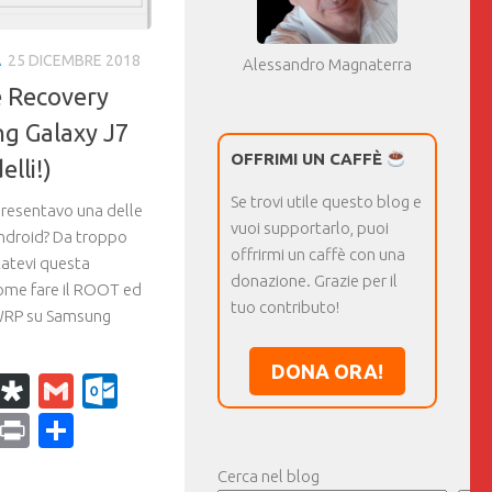
A
25 DICEMBRE 2018
Alessandro Magnaterra
 Recovery
g Galaxy J7
OFFRIMI UN CAFFÈ
elli!)
Se trovi utile questo blog e
resentavo una delle
vuoi supportarlo, puoi
Android? Da troppo
offrirmi un caffè con una
tatevi questa
donazione. Grazie per il
ome fare il ROOT ed
tuo contributo!
TWRP su Samsung
DONA ORA!
k
r
il
WhatsApp
Diaspora
Gmail
Outlook.com
ram
dPress
Copy
Print
Condividi
Link
Cerca nel blog