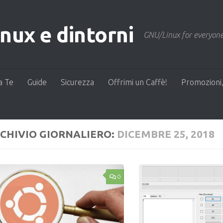
ux e dintorni
GNU/Linux for everyone
a Te
Guide
Sicurezza
Offrimi un Caffè!
Promozioni,
CHIVIO GIORNALIERO:
DICEMBRE 25, 2018
0