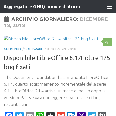
Aggregatore GNU/Linux e dintorni
Salta al contenuto
ARCHIVIO GIORNALIERO:
DICEMBRE
18, 2018
0
GNU/LINUX
/
SOFTWARE
18 DICEMBRE 2018
Disponibile LibreOffice 6.1.4: oltre 125
bug fixati
The Document Foundation ha annunciato LibreOffice
6.1.4, quarto aggiornamento incrementale della serie
6.1. LibreOffice 6.1.4 arriva un mese e mezzo dopo la
versione 6.1.3 e va a correggere una miriade di bug
riscontrati in...