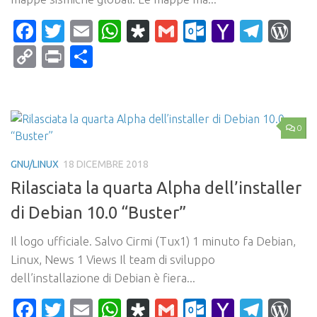
Facebook
Twitter
Email
WhatsApp
Diaspora
Gmail
Outlook.c
Yahoo
Tele
Wo
Mail
Copy
Print
Condividi
Link
0
GNU/LINUX
18 DICEMBRE 2018
Rilasciata la quarta Alpha dell’installer
di Debian 10.0 “Buster”
Il logo ufficiale. Salvo Cirmi (Tux1) 1 minuto fa Debian,
Linux, News 1 Views Il team di sviluppo
dell’installazione di Debian è fiera...
Facebook
Twitter
Email
WhatsApp
Diaspora
Gmail
Outlook.c
Yahoo
Tele
Wo