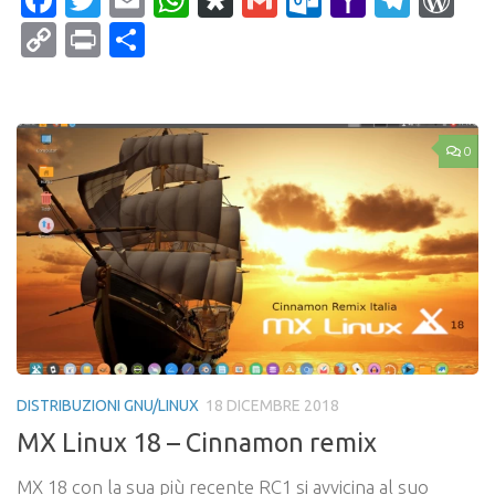
Facebook
Twitter
Email
WhatsApp
Diaspora
Gmail
Outlook.c
Yahoo
Tele
Wo
Mail
Copy
Print
Condividi
Link
0
DISTRIBUZIONI GNU/LINUX
18 DICEMBRE 2018
MX Linux 18 – Cinnamon remix
MX 18 con la sua più recente RC1 si avvicina al suo