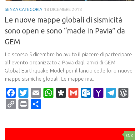
SENZA CATEGORIA
18 DICEMBRE 2018
Le nuove mappe globali di sismicità
sono open e sono “made in Pavia” da
GEM
Lo scorso 5 dicembre ho avuto il piacere di partecipare
all’evento organizzato a Pavia dagli amici di GEM –
Global Earthquake Model per il lancio delle loro nuove
mappe sismiche globali. Le mappe ma...
Facebook
Twitter
Email
WhatsApp
Diaspora
Gmail
Outlook.c
Yahoo
Tele
Wo
Mail
Copy
Print
Condividi
Link
0