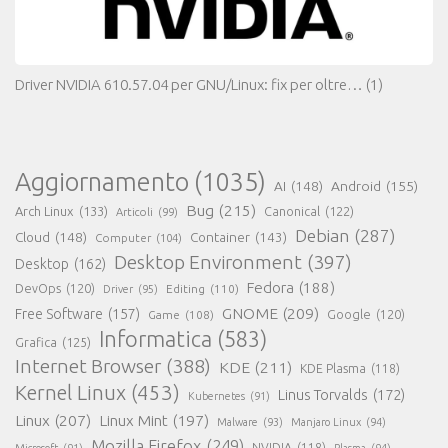
Driver NVIDIA 610.57.04 per GNU/Linux: fix per oltre…
(1)
Aggiornamento
(1035)
AI
(148)
Android
(155)
Bug
(215)
Arch Linux
(133)
Canonical
(122)
Articoli
(99)
Debian
(287)
Cloud
(148)
Container
(143)
Computer
(104)
Desktop Environment
(397)
Desktop
(162)
Fedora
(188)
DevOps
(120)
Editing
(110)
Driver
(95)
GNOME
(209)
Free Software
(157)
Game
(108)
Google
(120)
Informatica
(583)
Grafica
(125)
Internet Browser
(388)
KDE
(211)
KDE Plasma
(118)
Kernel Linux
(453)
Linus Torvalds
(172)
Kubernetes
(91)
Linux
(207)
Linux Mint
(197)
Malware
(93)
Manjaro Linux
(94)
Mozilla Firefox
(249)
NVIDIA
(118)