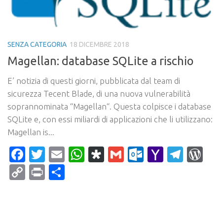
SENZA CATEGORIA
18 DICEMBRE 2018
Magellan: database SQLite a rischio
E’ notizia di questi giorni, pubblicata dal team di
sicurezza Tecent Blade, di una nuova vulnerabilità
soprannominata “Magellan“. Questa colpisce i database
SQLite e, con essi miliardi di applicazioni che li utilizzano:
Magellan is...
Facebook
Twitter
Email
WhatsApp
Diaspora
Gmail
Outlook.c
Yahoo
Tele
Wo
Mail
Copy
Print
Condividi
Link