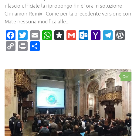
rilascio ufficiale la ripropongo fin d’ ora in soluzione
Cinnamon Remix . Come per la precedente versione con
Mate nessuna modifica alle...
Facebook
Twitter
Email
WhatsApp
Diaspora
Gmail
Outlook.c
Yahoo
Tele
Wo
Mail
Copy
Print
Condividi
Link
0