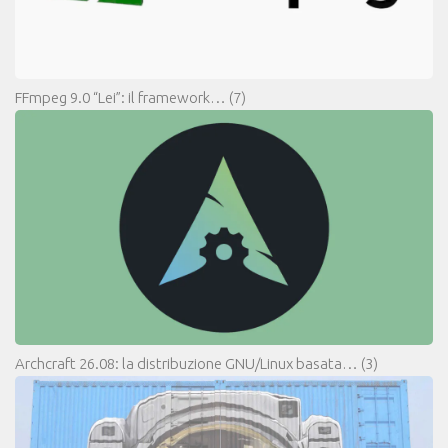
FFmpeg 9.0 “Lei”: il framework…
(7)
Archcraft 26.08: la distribuzione GNU/Linux basata…
(3)