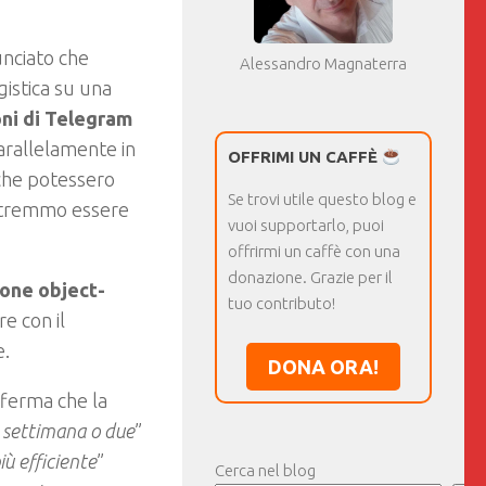
nciato che
Alessandro Magnaterra
istica su una
oni di Telegram
parallelamente in
OFFRIMI UN CAFFÈ
 che potessero
Se trovi utile questo blog e
potremmo essere
vuoi supportarlo, puoi
offrirmi un caffè con una
donazione. Grazie per il
one object-
tuo contributo!
e con il
e.
DONA ORA!
ferma che la
 settimana o due
”
iù efficiente
”
Cerca nel blog