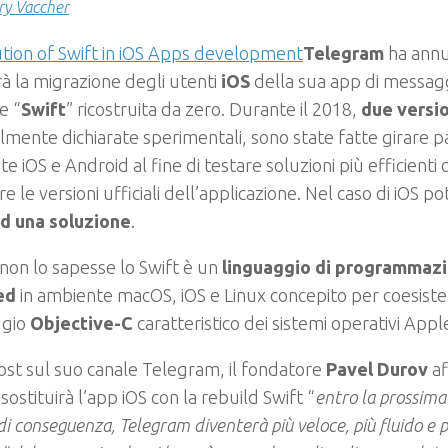
ry Vaccher
Telegram
ha annu
à la migrazione degli utenti
iOS
della sua app di messagg
e “
Swift
” ricostruita da zero. Durante il 2018,
due versi
ialmente dichiarate sperimentali, sono state fatte girare 
e iOS e Android al fine di testare soluzioni più efficienti
re le versioni ufficiali dell’applicazione.
Nel caso di iOS 
ad una soluzione
.
 non lo sapesse lo Swift è un
linguaggio di programmazi
ed
in ambiente macOS, iOS e Linux concepito per coesister
ggio
Objective-C
caratteristico dei sistemi operativi Appl
ost sul suo canale Telegram, il fondatore
Pavel Durov
af
 sostituirà l’app iOS con la rebuild Swift “
entro la prossima
di conseguenza, Telegram diventerà più veloce, più fluido e p