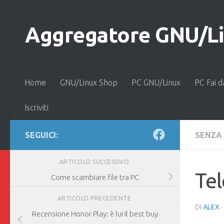
Salta al contenuto
Aggregatore GNU/Lin
Home
GNU/Linux Shop
PC GNU/Linux
PC Fai d
Iscriviti
SEGUICI:
SENZA
ARTICOLO SUCCESSIVO
Tel
Come scambiare file tra PC
ARTICOLO PRECEDENTE
DI
ALEX
·
Recensione Honor Play: è lui il best buy