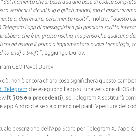
 “
dal momento che si baserà su una base di codice complet
ero verificarsi alcuni bug e glitch minori, ma ci assicurerem
ente o, dovrei dire, celermente
risolti
“. Inoltre, “
questo c
 Telegram l’app di messaggistica più popolare scritta intera
direbbero che è un grosso rischio, ma penso che qualcuno d
rischi ed essere il primo a implementare nuove tecnologie, c
d-to-end] o Swift
“, aggiunge Durov.
o ciò, non è ancora chiaro cosa significherà questo cambi
di Telegram
che eseguono l’app su una versione di iOS c
Swift (
iOS 6 o precedenti
), se Telegram X sostituirà c
le app Android e se sia o meno nei piani l’apertura del co
tuale descrizione dell’App Store per Telegram X, l’app iO