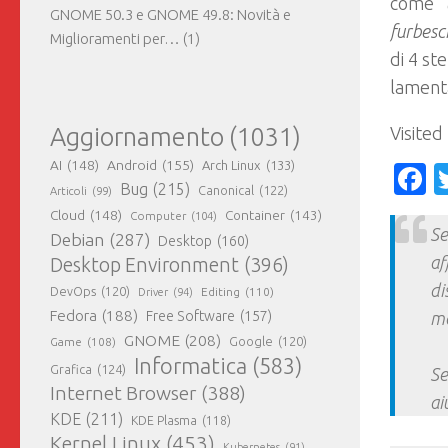
come “
GNOME 50.3 e GNOME 49.8: Novità e
furbesc
Miglioramenti per…
(1)
di 4 st
lamenta
Aggiornamento
(1031)
Visited
AI
(148)
Android
(155)
Arch Linux
(133)
F
Bug
(215)
Canonical
(122)
Articoli
(99)
Cloud
(148)
Container
(143)
Computer
(104)
Se
Debian
(287)
Desktop
(160)
af
Desktop Environment
(396)
di
DevOps
(120)
Editing
(110)
Driver
(94)
Fedora
(188)
Free Software
(157)
ma
GNOME
(208)
Google
(120)
Game
(108)
Informatica
(583)
Grafica
(124)
Se
Internet Browser
(388)
ai
KDE
(211)
KDE Plasma
(118)
Kernel Linux
(453)
Kubernetes
(91)