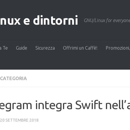
ux e dintorni
GNU/Linux for everyone
a Te
Guide
Sicurezza
Offrimi un Caffè!
Promozioni,
 CATEGORIA
egram integra Swift nell’
20 SETTEMBRE 2018