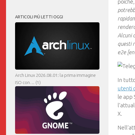
poiché,
potrebb
ARTICOLI PIÙ LETTI OGGI
rapidam
renderà
Alcuni 
questi 
e2e [en
Arch Linux 2026.08.01: la prima immagine
In tutt
ISO con…
(1)
utenti 
le app 
l’attua
X.
Nell’at