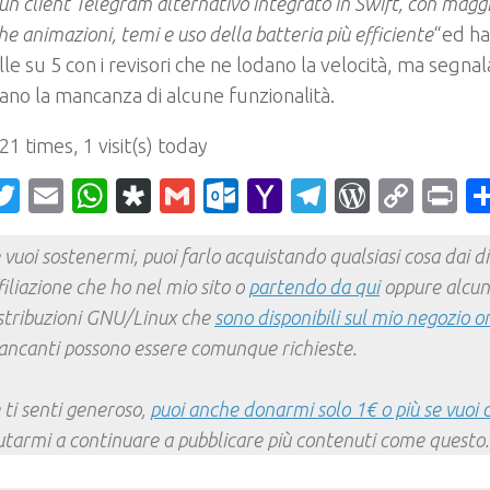
un client Telegram alternativo integrato in Swift, con maggi
he animazioni, temi e uso della batteria più efficiente
“ed ha
elle su 5 con i revisori che ne lodano la velocità, ma segna
no la mancanza di alcune funzionalità.
 21 times, 1 visit(s) today
acebook
Twitter
Email
WhatsApp
Diaspora
Gmail
Outlook.com
Yahoo
Telegram
WordPr
Cop
Pr
Mail
Link
 vuoi sostenermi, puoi farlo acquistando qualsiasi cosa dai div
filiazione che ho nel mio sito o
partendo da qui
oppure alcun
stribuzioni GNU/Linux che
sono disponibili sul mio negozio o
ncanti possono essere comunque richieste.
 ti senti generoso,
puoi anche donarmi solo 1€ o più se vuoi 
utarmi a continuare a pubblicare più contenuti come questo.