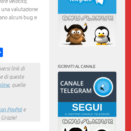
ore velocità,
 una valutazione
lano alcuni bug e
ess
y
int
Condividi
ISCRIVITI AL CANALE
ersi link di
e di queste
nline
, quelle
con PayPal
e
 Grazie!