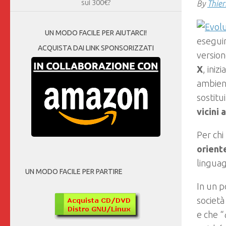
sui 300€?
By
Thier
UN MODO FACILE PER AIUTARCI!
eseguir
ACQUISTA DAI LINK SPONSORIZZATI
version
X
, iniz
ambient
sostitui
vicini 
Per chi
orient
lingua
UN MODO FACILE PER PARTIRE
In un p
società
e che “