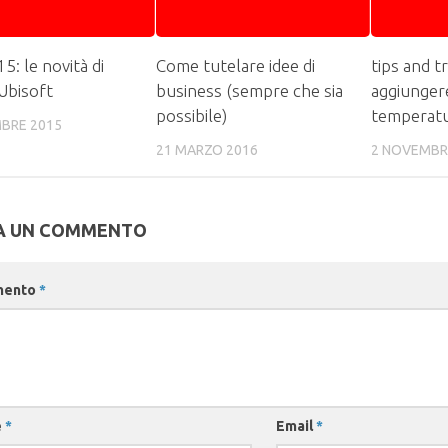
 le novità di
Come tutelare idee di
tips and tr
Ubisoft
business (sempre che sia
aggiunger
possibile)
temperatu
BRE 2015
21 MARZO 2016
2 NOVEMBR
A UN COMMENTO
mento
*
e
*
Email
*