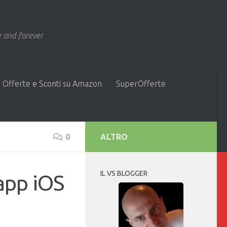
 and forever
 Offerte e Sconti su Amazon
SuperOfferte
0
ALTRO
IL VS BLOGGER
app iOS