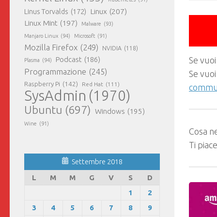
Linux
(207)
Linus Torvalds
(172)
Linux Mint
(197)
Malware
(93)
Manjaro Linux
(94)
Microsoft
(91)
Mozilla Firefox
(249)
NVIDIA
(118)
Podcast
(186)
Se vuoi
Plasma
(94)
Programmazione
(245)
Se vuoi
Raspberry Pi
(142)
Red Hat
(111)
commun
SysAdmin
(1970)
Ubuntu
(697)
Windows
(195)
Wine
(91)
Cosa ne
Ti piac
Settembre 2018
L
M
M
G
V
S
D
1
2
3
4
5
6
7
8
9