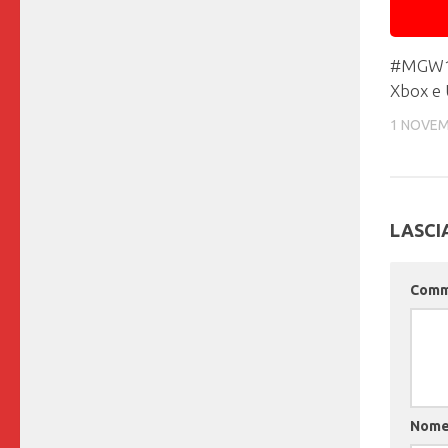
#MGW15:
Xbox e 
1 NOVEM
LASCI
Com
Nom