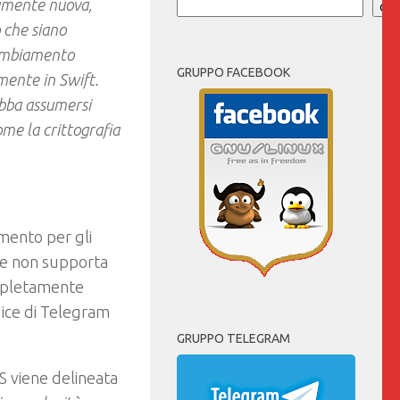
amente nuova,
Cer
o che siano
ambiamento
GRUPPO FACEBOOK
mente in Swift.
ebba assumersi
ome la crittografia
amento per gli
he non supporta
ompletamente
dice di Telegram
GRUPPO TELEGRAM
S viene delineata