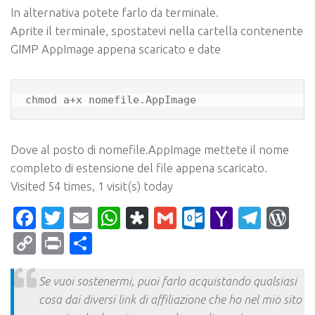
In alternativa potete farlo da terminale.
Aprite il terminale, spostatevi nella cartella contenente
GIMP AppImage appena scaricato e date
chmod a+x nomefile.AppImage
Dove al posto di nomefile.AppImage mettete il nome
completo di estensione del file appena scaricato.
Visited 54 times, 1 visit(s) today
Facebook
Twitter
Email
WhatsApp
Diaspora
Gmail
Outlook.c
Yahoo
Tele
Wo
Mail
Copy
Print
Condividi
Link
Se vuoi sostenermi, puoi farlo acquistando qualsiasi
cosa dai diversi link di affiliazione che ho nel mio sito