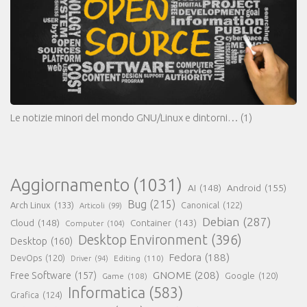
Le notizie minori del mondo GNU/Linux e dintorni…
(1)
Aggiornamento
(1031)
AI
(148)
Android
(155)
Bug
(215)
Arch Linux
(133)
Canonical
(122)
Articoli
(99)
Debian
(287)
Cloud
(148)
Container
(143)
Computer
(104)
Desktop Environment
(396)
Desktop
(160)
Fedora
(188)
DevOps
(120)
Editing
(110)
Driver
(94)
GNOME
(208)
Free Software
(157)
Google
(120)
Game
(108)
Informatica
(583)
Grafica
(124)