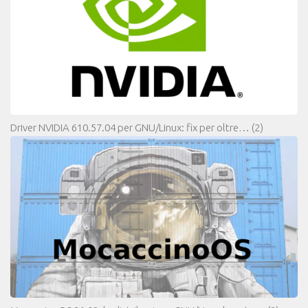
Driver NVIDIA 610.57.04 per GNU/Linux: fix per oltre…
(2)