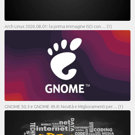
Arch Linux 2026.08.01: la prima immagine ISO con…
(1)
GNOME 50.3 e GNOME 49.8: Novità e Miglioramenti per…
(1)