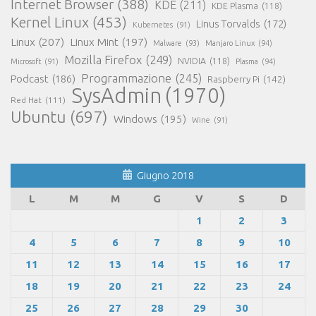
Internet Browser
(388)
KDE
(211)
KDE Plasma
(118)
Kernel Linux
(453)
Linus Torvalds
(172)
Kubernetes
(91)
Linux
(207)
Linux Mint
(197)
Malware
(93)
Manjaro Linux
(94)
Mozilla Firefox
(249)
NVIDIA
(118)
Microsoft
(91)
Plasma
(94)
Programmazione
(245)
Podcast
(186)
Raspberry Pi
(142)
SysAdmin
(1970)
Red Hat
(111)
Ubuntu
(697)
Windows
(195)
Wine
(91)
Giugno 2018
L
M
M
G
V
S
D
1
2
3
4
5
6
7
8
9
10
11
12
13
14
15
16
17
18
19
20
21
22
23
24
25
26
27
28
29
30