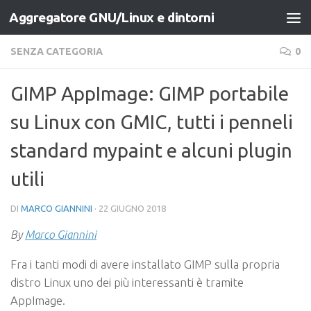
Aggregatore GNU/Linux e dintorni
Salta al contenuto
SENZA CATEGORIA
0
GIMP AppImage: GIMP portabile
su Linux con GMIC, tutti i penneli
standard mypaint e alcuni plugin
utili
DI
MARCO GIANNINI
·
22 GIUGNO 2018
By
Marco Giannini
Fra i tanti modi di avere installato GIMP sulla propria
distro Linux uno dei più interessanti è tramite
AppImage.