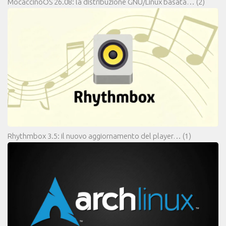
MocaccinoOS 26.08: la distribuzione GNU/Linux basata…
(2)
Rhythmbox 3.5: il nuovo aggiornamento del player…
(1)