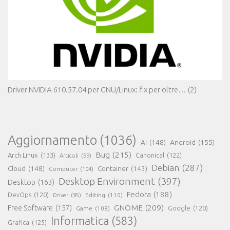
Driver NVIDIA 610.57.04 per GNU/Linux: fix per oltre…
(2)
Aggiornamento
(1036)
AI
(148)
Android
(155)
Bug
(215)
Arch Linux
(133)
Canonical
(122)
Articoli
(99)
Debian
(287)
Cloud
(148)
Container
(143)
Computer
(104)
Desktop Environment
(397)
Desktop
(163)
Fedora
(188)
DevOps
(120)
Editing
(110)
Driver
(95)
GNOME
(209)
Free Software
(157)
Game
(108)
Google
(120)
Informatica
(583)
Grafica
(125)