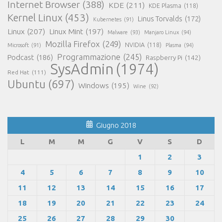
Internet Browser
(388)
KDE
(211)
KDE Plasma
(118)
Kernel Linux
(453)
Linus Torvalds
(172)
Kubernetes
(91)
Linux
(207)
Linux Mint
(197)
Malware
(93)
Manjaro Linux
(94)
Mozilla Firefox
(249)
NVIDIA
(118)
Microsoft
(91)
Plasma
(94)
Programmazione
(245)
Podcast
(186)
Raspberry Pi
(142)
SysAdmin
(1974)
Red Hat
(111)
Ubuntu
(697)
Windows
(195)
Wine
(92)
Giugno 2018
L
M
M
G
V
S
D
1
2
3
4
5
6
7
8
9
10
11
12
13
14
15
16
17
18
19
20
21
22
23
24
25
26
27
28
29
30