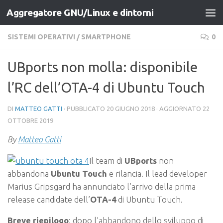
Aggregatore GNU/Linux e dintorni
Salta al contenuto
SISTEMI OPERATIVI
/
SMARTPHONE
0
UBports non molla: disponibile
l’RC dell’OTA-4 di Ubuntu Touch
DI
MATTEO GATTI
· PUBBLICATO
20 GIUGNO 2018
· AGGIORNATO
22
OTTOBRE 2019
By
Matteo Gatti
Il team di
UBports
non
abbandona
Ubuntu Touch
e rilancia. Il lead developer
Marius Gripsgard ha annunciato l’arrivo della prima
release candidate dell’
OTA-4
di Ubuntu Touch.
Breve riepilogo
: dopo l’abbandono dello sviluppo di