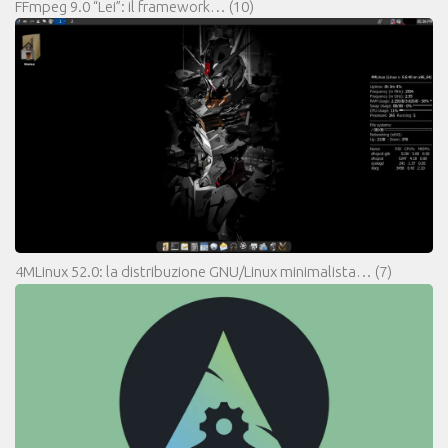
FFmpeg 9.0 “Lei”: il framework…
(10)
4MLinux 52.0: la distribuzione GNU/Linux minimalista…
(7)