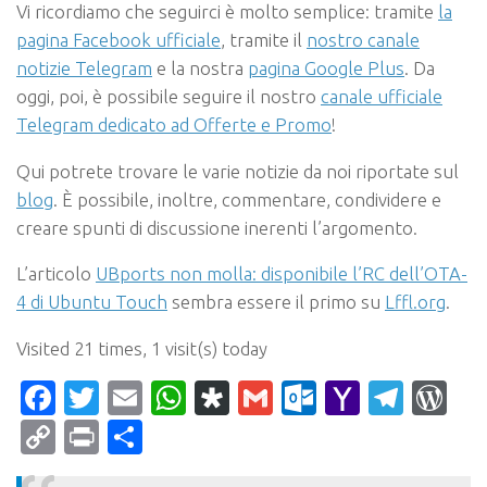
Vi ricordiamo che seguirci è molto semplice: tramite
la
pagina Facebook ufficiale
, tramite il
nostro canale
notizie Telegram
e la nostra
pagina Google Plus
. Da
oggi, poi, è possibile seguire il nostro
canale ufficiale
Telegram dedicato ad Offerte e Promo
!
Qui potrete trovare le varie notizie da noi riportate sul
blog
. È possibile, inoltre, commentare, condividere e
creare spunti di discussione inerenti l’argomento.
L’articolo
UBports non molla: disponibile l’RC dell’OTA-
4 di Ubuntu Touch
sembra essere il primo su
Lffl.org
.
Visited 21 times, 1 visit(s) today
Facebook
Twitter
Email
WhatsApp
Diaspora
Gmail
Outlook.c
Yahoo
Tele
Wo
Mail
Copy
Print
Condividi
Link